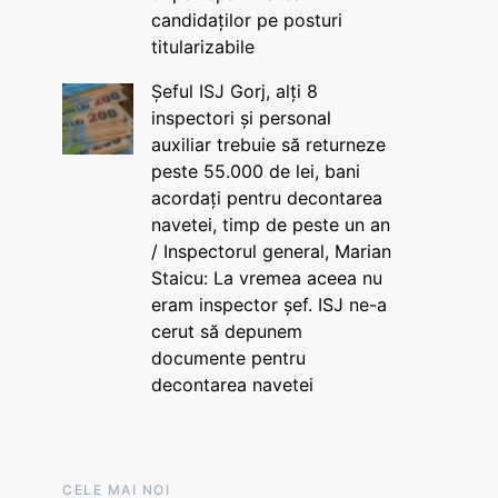
candidaților pe posturi
titularizabile
Șeful ISJ Gorj, alți 8
inspectori și personal
auxiliar trebuie să returneze
peste 55.000 de lei, bani
acordați pentru decontarea
navetei, timp de peste un an
/ Inspectorul general, Marian
Staicu: La vremea aceea nu
eram inspector șef. ISJ ne-a
cerut să depunem
documente pentru
decontarea navetei
CELE MAI NOI