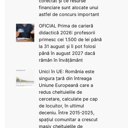
corectat și ce resurse
financiare sunt alocate unui
astfel de concurs important
OFICIAL Prima de carieră
didactică 2026: profesorii
primesc cei 1.500 de lei până
la 31 august și îi pot folosi
până în august 2027 dacă
rămân în învățământ
Unici în UE: România este
singura țară din întreaga
Uniune Europeană care a
redus cheltuielile de
cercetare, calculate pe cap
de locuitor, în ultimul
deceniu. Între 2015-2025,
spațiul comunitar a crescut
masiv cheltuielile de