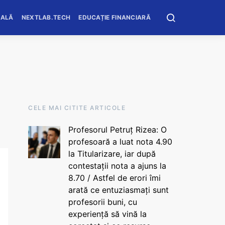
OALĂ
NEXTLAB.TECH
EDUCAȚIE FINANCIARĂ
CELE MAI CITITE ARTICOLE
Profesorul Petruț Rizea: O
profesoară a luat nota 4.90
la Titularizare, iar după
contestații nota a ajuns la
8.70 / Astfel de erori îmi
arată ce entuziasmați sunt
profesorii buni, cu
experiență să vină la