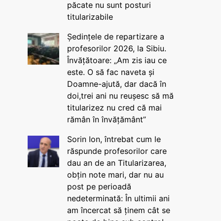
păcate nu sunt posturi
titularizabile
Ședințele de repartizare a
profesorilor 2026, la Sibiu.
Învățătoare: „Am zis iau ce
este. O să fac naveta și
Doamne-ajută, dar dacă în
doi,trei ani nu reușesc să mă
titularizez nu cred că mai
rămân în învățământ”
Sorin Ion, întrebat cum le
răspunde profesorilor care
dau an de an Titularizarea,
obțin note mari, dar nu au
post pe perioadă
nedeterminată: În ultimii ani
am încercat să ținem cât se