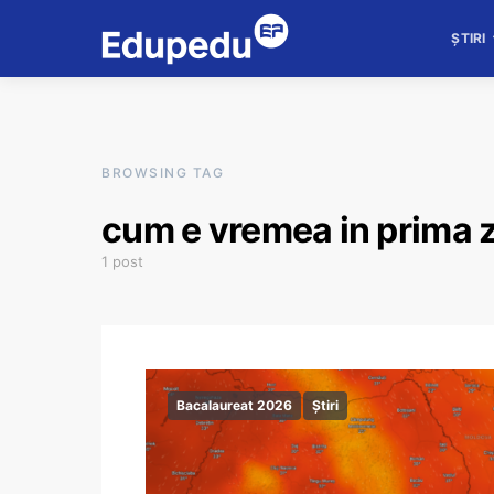
ȘTIRI
BROWSING TAG
cum e vremea in prima z
1 post
Bacalaureat 2026
Știri