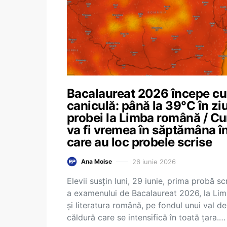
Bacalaureat 2026 începe cu
caniculă: până la 39°C în zi
probei la Limba română / C
va fi vremea în săptămâna î
care au loc probele scrise
26 iunie 2026
Ana Moise
Elevii susțin luni, 29 iunie, prima probă sc
a examenului de Bacalaureat 2026, la Li
și literatura română, pe fondul unui val de
căldură care se intensifică în toată țara.…