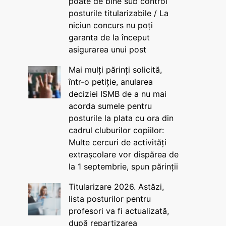
poate de bine sub control
posturile titularizabile / La
niciun concurs nu poți
garanta de la început
asigurarea unui post
Mai mulți părinți solicită,
într-o petiție, anularea
deciziei ISMB de a nu mai
acorda sumele pentru
posturile la plata cu ora din
cadrul cluburilor copiilor:
Multe cercuri de activități
extrașcolare vor dispărea de
la 1 septembrie, spun părinții
Titularizare 2026. Astăzi,
lista posturilor pentru
profesori va fi actualizată,
după repartizarea