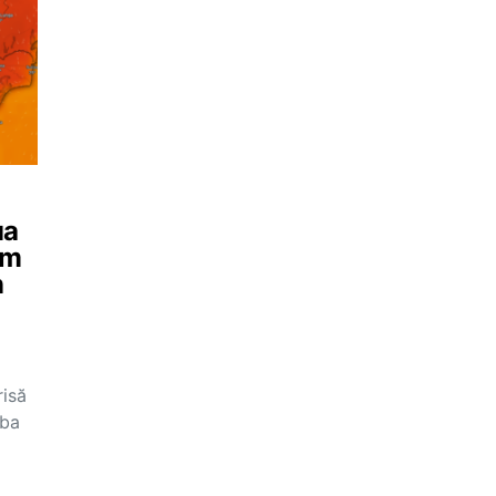
ua
um
n
risă
mba