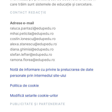
care trăim sunt sistemele de educație și cercetare.
CONTACT REDACȚIE
Adrese e-mail
raluca.pantazi@edupedu.ro
mihai.peticila@edupedu.ro
costin.ionescu@edupedu.ro
alexa.stanescu@edupedu.ro
diana.ghimisi@edupedu.ro
stefan.lefter@edupedu.ro
ramona.florea@edupedu.ro
Notă de informare cu privire la prelucrarea de date
personale prin intermediul site-ului
Politica de cookie
Modifică setarile cookie-urilor
PUBLICITATE ȘI PARTENERIATE