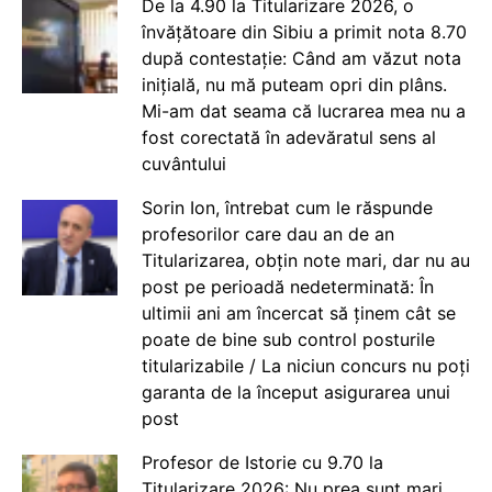
De la 4.90 la Titularizare 2026, o
învățătoare din Sibiu a primit nota 8.70
după contestație: Când am văzut nota
inițială, nu mă puteam opri din plâns.
Mi-am dat seama că lucrarea mea nu a
fost corectată în adevăratul sens al
cuvântului
Sorin Ion, întrebat cum le răspunde
profesorilor care dau an de an
Titularizarea, obțin note mari, dar nu au
post pe perioadă nedeterminată: În
ultimii ani am încercat să ținem cât se
poate de bine sub control posturile
titularizabile / La niciun concurs nu poți
garanta de la început asigurarea unui
post
Profesor de Istorie cu 9.70 la
Titularizare 2026: Nu prea sunt mari