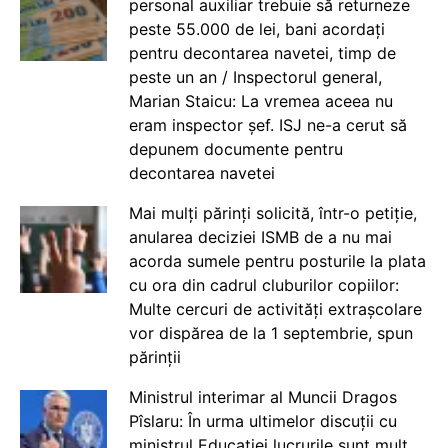
personal auxiliar trebuie să returneze
peste 55.000 de lei, bani acordați
pentru decontarea navetei, timp de
peste un an / Inspectorul general,
Marian Staicu: La vremea aceea nu
eram inspector șef. ISJ ne-a cerut să
depunem documente pentru
decontarea navetei
Mai mulți părinți solicită, într-o petiție,
anularea deciziei ISMB de a nu mai
acorda sumele pentru posturile la plata
cu ora din cadrul cluburilor copiilor:
Multe cercuri de activități extrașcolare
vor dispărea de la 1 septembrie, spun
părinții
Ministrul interimar al Muncii Dragos
Pîslaru: În urma ultimelor discuții cu
ministrul Educației lucrurile sunt mult