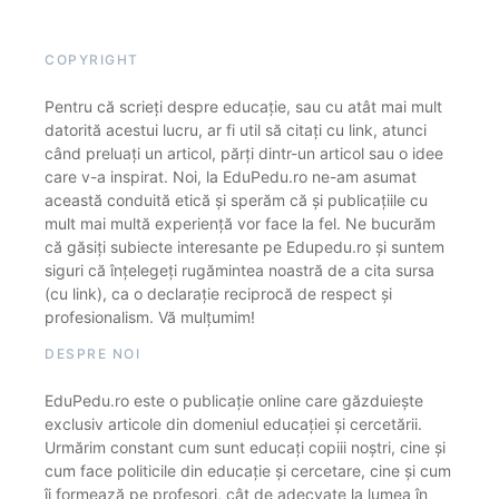
COPYRIGHT
Pentru că scrieți despre educație, sau cu atât mai mult
datorită acestui lucru, ar fi util să citați cu link, atunci
când preluați un articol, părți dintr-un articol sau o idee
care v-a inspirat. Noi, la EduPedu.ro ne-am asumat
această conduită etică și sperăm că și publicațiile cu
mult mai multă experiență vor face la fel. Ne bucurăm
că găsiți subiecte interesante pe Edupedu.ro și suntem
siguri că înțelegeți rugămintea noastră de a cita sursa
(cu link), ca o declarație reciprocă de respect și
profesionalism. Vă mulțumim!
DESPRE NOI
EduPedu.ro este o publicație online care găzduiește
exclusiv articole din domeniul educației și cercetării.
Urmărim constant cum sunt educați copiii noștri, cine și
cum face politicile din educație și cercetare, cine și cum
îi formează pe profesori, cât de adecvate la lumea în