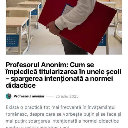
Profesorul Anonim: Cum se
împiedică titularizarea în unele școli
– spargerea intenționată a normei
didactice
25 iulie 2025
Profesorul anonim
Există o practică tot mai frecventă în învățământul
românesc, despre care se vorbește puțin și se face și
mai puțin: spargerea intenționată a normei didactice
pentru a evita scoaterea unui…