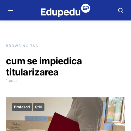
BROWSING TAG
cum se impiedica
titularizarea
1 post
Profesori
Știri