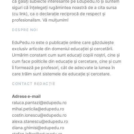
că găsiți subiecte interesante pe Edupedu.ro și suntem
siguri că înțelegeți rugămintea noastră de a cita sursa
(cu link), ca o declarație reciprocă de respect și
profesionalism. Vă mulțumim!
DESPRE NOI
EduPedu.ro este o publicație online care găzduiește
exclusiv articole din domeniul educației și cercetării.
Urmărim constant cum sunt educați copiii noștri, cine și
cum face politicile din educație și cercetare, cine și cum
îi formează pe profesori, cât de adecvate la lumea în
care trăim sunt sistemele de educație și cercetare.
CONTACT REDACȚIE
Adrese e-mail
raluca.pantazi@edupedu.ro
mihai.peticila@edupedu.ro
costin.ionescu@edupedu.ro
alexa.stanescu@edupedu.ro
diana.ghimisi@edupedu.ro
stefan.lefter@edupedu.ro