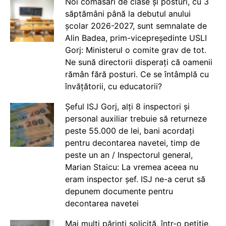
Noi comasări de clase și posturi, cu 3
săptămâni până la debutul anului
școlar 2026-2027, sunt semnalate de
Alin Badea, prim-vicepreședinte USLI
Gorj: Ministerul o comite grav de tot.
Ne sună directorii disperați că oamenii
rămân fără posturi. Ce se întâmplă cu
învățătorii, cu educatorii?
Șeful ISJ Gorj, alți 8 inspectori și
personal auxiliar trebuie să returneze
peste 55.000 de lei, bani acordați
pentru decontarea navetei, timp de
peste un an / Inspectorul general,
Marian Staicu: La vremea aceea nu
eram inspector șef. ISJ ne-a cerut să
depunem documente pentru
decontarea navetei
Mai mulți părinți solicită, într-o petiție,