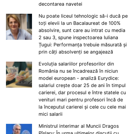
decontarea navetei
Nu poate liceul tehnologic să-i ducă pe
toți elevii la un Bacalaureat de 100%
absolvire, sunt care au intrat cu media
2 sau 3, spune inspectoarea Iuliana
Țugui: Performanța trebuie măsurată și
prin câți absolvenți se angajează
Evoluția salariilor profesorilor din
România nu se încadrează în niciun
model european - analiză Eurydice:
salariul crește doar 25 de ani în timpul
carierei, dar procesul e între statele cu
venituri mari pentru profesori încă de
la începutul carierei și cele cu cele mai
mici salarii
Ministrul interimar al Muncii Dragos
Pîslaru: În urma ultimelor discuții cu