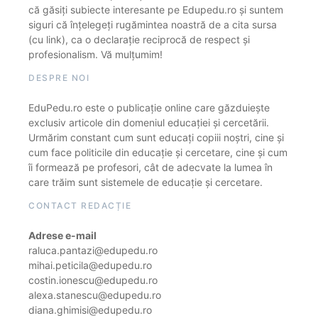
că găsiți subiecte interesante pe Edupedu.ro și suntem
siguri că înțelegeți rugămintea noastră de a cita sursa
(cu link), ca o declarație reciprocă de respect și
profesionalism. Vă mulțumim!
DESPRE NOI
EduPedu.ro este o publicație online care găzduiește
exclusiv articole din domeniul educației și cercetării.
Urmărim constant cum sunt educați copiii noștri, cine și
cum face politicile din educație și cercetare, cine și cum
îi formează pe profesori, cât de adecvate la lumea în
care trăim sunt sistemele de educație și cercetare.
CONTACT REDACȚIE
Adrese e-mail
raluca.pantazi@edupedu.ro
mihai.peticila@edupedu.ro
costin.ionescu@edupedu.ro
alexa.stanescu@edupedu.ro
diana.ghimisi@edupedu.ro