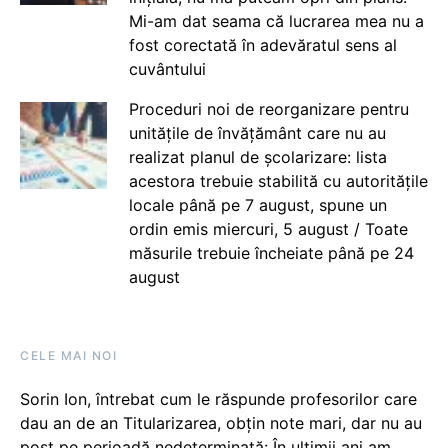
Mi-am dat seama că lucrarea mea nu a
fost corectată în adevăratul sens al
cuvântului
Proceduri noi de reorganizare pentru
unitățile de învățământ care nu au
realizat planul de școlarizare: lista
acestora trebuie stabilită cu autoritățile
locale până pe 7 august, spune un
ordin emis miercuri, 5 august / Toate
măsurile trebuie încheiate până pe 24
august
CELE MAI NOI
Sorin Ion, întrebat cum le răspunde profesorilor care
dau an de an Titularizarea, obțin note mari, dar nu au
post pe perioadă nedeterminată: În ultimii ani am