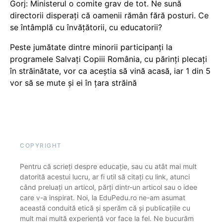
Gorj: Ministerul o comite grav de tot. Ne sună
directorii disperați că oamenii rămân fără posturi. Ce
se întâmplă cu învățătorii, cu educatorii?
Peste jumătate dintre minorii participanți la
programele Salvați Copiii România, cu părinți plecați
în străinătate, vor ca aceștia să vină acasă, iar 1 din 5
vor să se mute și ei în țara străină
COPYRIGHT
Pentru că scrieți despre educație, sau cu atât mai mult
datorită acestui lucru, ar fi util să citați cu link, atunci
când preluați un articol, părți dintr-un articol sau o idee
care v-a inspirat. Noi, la EduPedu.ro ne-am asumat
această conduită etică și sperăm că și publicațiile cu
mult mai multă experiență vor face la fel. Ne bucurăm