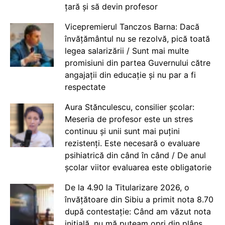
țară și să devin profesor
Vicepremierul Tanczos Barna: Dacă
învățământul nu se rezolvă, pică toată
legea salarizării / Sunt mai multe
promisiuni din partea Guvernului către
angajații din educație și nu par a fi
respectate
Aura Stănculescu, consilier școlar:
Meseria de profesor este un stres
continuu și unii sunt mai puțini
rezistenți. Este necesară o evaluare
psihiatrică din când în când / De anul
școlar viitor evaluarea este obligatorie
De la 4.90 la Titularizare 2026, o
învățătoare din Sibiu a primit nota 8.70
după contestație: Când am văzut nota
inițială, nu mă puteam opri din plâns.