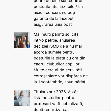
poate de bine sub control
posturile titularizabile / La
niciun concurs nu poți
garanta de la început
asigurarea unui post
Mai mulți părinți solicită,
într-o petiție, anularea
deciziei ISMB de a nu mai
acorda sumele pentru
posturile la plata cu ora din
cadrul cluburilor copiilor:
Multe cercuri de activități
extrașcolare vor dispărea de
la 1 septembrie, spun părinții
Titularizare 2026. Astăzi,
lista posturilor pentru
profesori va fi actualizată,
după repartizarea