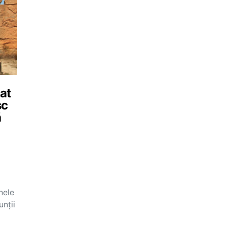
tat
sc
ă
nele
unţii