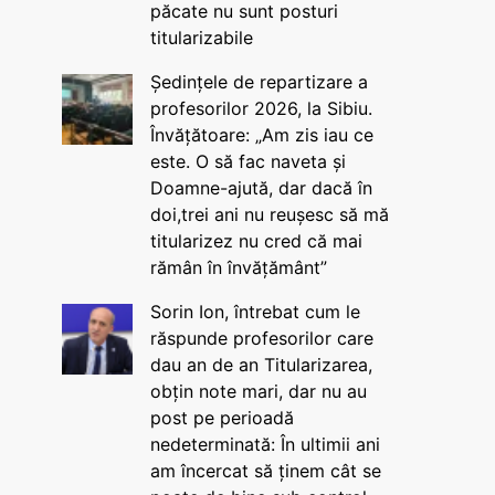
păcate nu sunt posturi
titularizabile
Ședințele de repartizare a
profesorilor 2026, la Sibiu.
Învățătoare: „Am zis iau ce
este. O să fac naveta și
Doamne-ajută, dar dacă în
doi,trei ani nu reușesc să mă
titularizez nu cred că mai
rămân în învățământ”
Sorin Ion, întrebat cum le
răspunde profesorilor care
dau an de an Titularizarea,
obțin note mari, dar nu au
post pe perioadă
nedeterminată: În ultimii ani
am încercat să ținem cât se