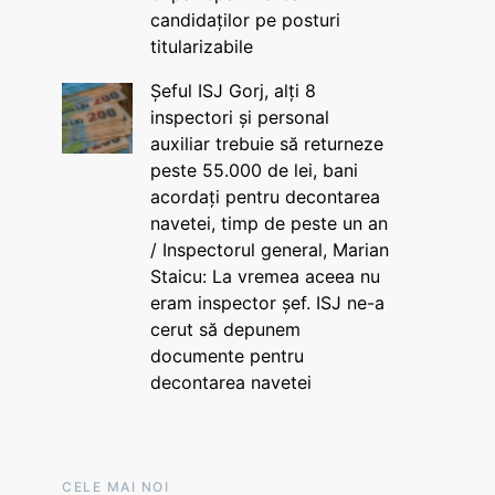
candidaților pe posturi
titularizabile
Șeful ISJ Gorj, alți 8
inspectori și personal
auxiliar trebuie să returneze
peste 55.000 de lei, bani
acordați pentru decontarea
navetei, timp de peste un an
/ Inspectorul general, Marian
Staicu: La vremea aceea nu
eram inspector șef. ISJ ne-a
cerut să depunem
documente pentru
decontarea navetei
CELE MAI NOI