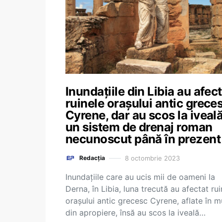
Inundațiile din Libia au afec
ruinele orașului antic grece
Cyrene, dar au scos la iveal
un sistem de drenaj roman
necunoscut până în prezent
8 octombrie 2023
Redacția
Inundaţiile care au ucis mii de oameni la
Derna, în Libia, luna trecută au afectat rui
oraşului antic grecesc Cyrene, aflate în m
din apropiere, însă au scos la iveală…