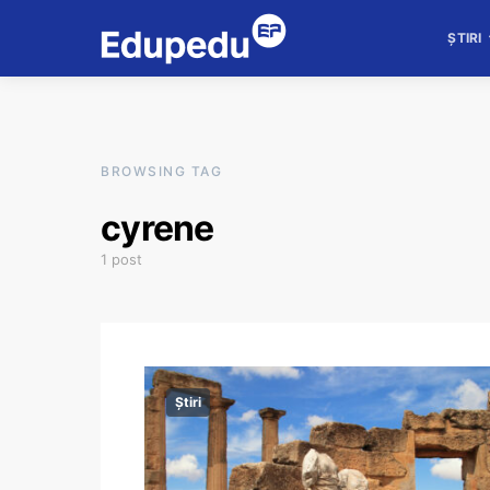
ȘTIRI
BROWSING TAG
cyrene
1 post
Știri