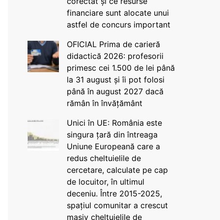
corectat și ce resurse
financiare sunt alocate unui
astfel de concurs important
OFICIAL Prima de carieră
didactică 2026: profesorii
primesc cei 1.500 de lei până
la 31 august și îi pot folosi
până în august 2027 dacă
rămân în învățământ
Unici în UE: România este
singura țară din întreaga
Uniune Europeană care a
redus cheltuielile de
cercetare, calculate pe cap
de locuitor, în ultimul
deceniu. Între 2015-2025,
spațiul comunitar a crescut
masiv cheltuielile de