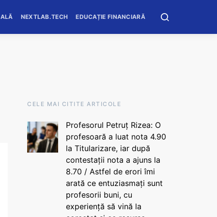
OALĂ
NEXTLAB.TECH
EDUCAȚIE FINANCIARĂ
CELE MAI CITITE ARTICOLE
Profesorul Petruț Rizea: O
profesoară a luat nota 4.90
la Titularizare, iar după
contestații nota a ajuns la
8.70 / Astfel de erori îmi
arată ce entuziasmați sunt
profesorii buni, cu
experiență să vină la