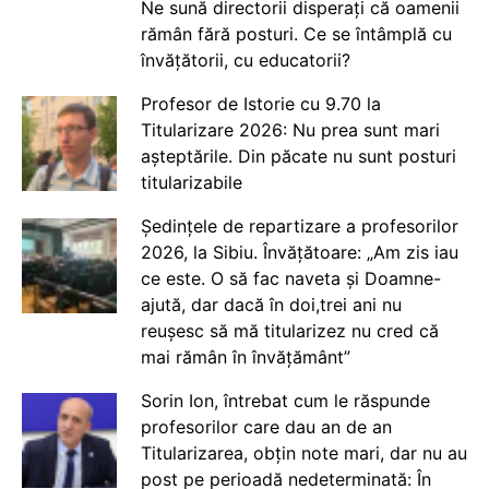
Ne sună directorii disperați că oamenii
rămân fără posturi. Ce se întâmplă cu
învățătorii, cu educatorii?
Profesor de Istorie cu 9.70 la
Titularizare 2026: Nu prea sunt mari
așteptările. Din păcate nu sunt posturi
titularizabile
Ședințele de repartizare a profesorilor
2026, la Sibiu. Învățătoare: „Am zis iau
ce este. O să fac naveta și Doamne-
ajută, dar dacă în doi,trei ani nu
reușesc să mă titularizez nu cred că
mai rămân în învățământ”
Sorin Ion, întrebat cum le răspunde
profesorilor care dau an de an
Titularizarea, obțin note mari, dar nu au
post pe perioadă nedeterminată: În