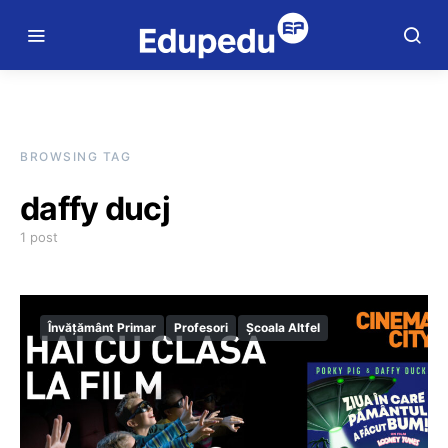
BROWSING TAG
daffy ducj
1 post
Învățământ Primar
Profesori
Școala Altfel