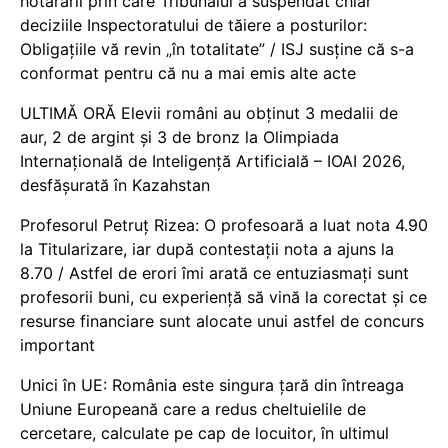
hotărârii prin care Tribunalul a suspendat chiar
deciziile Inspectoratului de tăiere a posturilor:
Obligațiile vă revin „în totalitate” / ISJ susține că s-a
conformat pentru că nu a mai emis alte acte
ULTIMĂ ORĂ Elevii români au obținut 3 medalii de
aur, 2 de argint și 3 de bronz la Olimpiada
Internațională de Inteligență Artificială – IOAI 2026,
desfășurată în Kazahstan
Profesorul Petruț Rizea: O profesoară a luat nota 4.90
la Titularizare, iar după contestații nota a ajuns la
8.70 / Astfel de erori îmi arată ce entuziasmați sunt
profesorii buni, cu experiență să vină la corectat și ce
resurse financiare sunt alocate unui astfel de concurs
important
Unici în UE: România este singura țară din întreaga
Uniune Europeană care a redus cheltuielile de
cercetare, calculate pe cap de locuitor, în ultimul