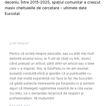
deceniu. Între 2015-2025, spațiul comunitar a crescut
masiv cheltuielile de cercetare – ultimele date
Eurostat
COPYRIGHT
Pentru că scrieți despre educație, sau cu atât mai mult
datorită acestui lucru, ar fi util să citați cu link, atunci
când preluați un articol, părți dintr-un articol sau o idee
care v-a inspirat. Noi, la EduPedu.ro ne-am asumat
această conduită etică și sperăm că și publicațiile cu
mult mai multă experiență vor face la fel. Ne bucurăm
că găsiți subiecte interesante pe Edupedu.ro și suntem
siguri că înțelegeți rugămintea noastră de a cita sursa
(cu link), ca o declarație reciprocă de respect și
profesionalism. Vă mulțumim!
DESPRE NOI