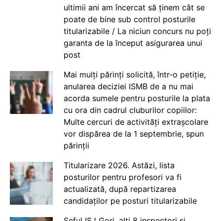
ultimii ani am încercat să ținem cât se
poate de bine sub control posturile
titularizabile / La niciun concurs nu poți
garanta de la început asigurarea unui
post
Mai mulți părinți solicită, într-o petiție,
anularea deciziei ISMB de a nu mai
acorda sumele pentru posturile la plata
cu ora din cadrul cluburilor copiilor:
Multe cercuri de activități extrașcolare
vor dispărea de la 1 septembrie, spun
părinții
Titularizare 2026. Astăzi, lista
posturilor pentru profesori va fi
actualizată, după repartizarea
candidaților pe posturi titularizabile
Șeful ISJ Gorj, alți 8 inspectori și