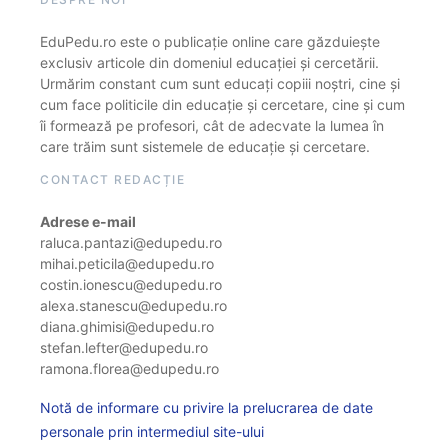
EduPedu.ro este o publicație online care găzduiește
exclusiv articole din domeniul educației și cercetării.
Urmărim constant cum sunt educați copiii noștri, cine și
cum face politicile din educație și cercetare, cine și cum
îi formează pe profesori, cât de adecvate la lumea în
care trăim sunt sistemele de educație și cercetare.
CONTACT REDACȚIE
Adrese e-mail
raluca.pantazi@edupedu.ro
mihai.peticila@edupedu.ro
costin.ionescu@edupedu.ro
alexa.stanescu@edupedu.ro
diana.ghimisi@edupedu.ro
stefan.lefter@edupedu.ro
ramona.florea@edupedu.ro
Notă de informare cu privire la prelucrarea de date
personale prin intermediul site-ului