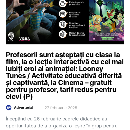
Profesorii sunt așteptați cu clasa la
film, la o lecție interactivă cu cei mai
iubiți eroi ai animației: Looney
Tunes / Activitate educativă diferită
și captivantă, la Cinema – gratuit
pentru profesor, tarif redus pentru
elevi (P)
27 februarie 2025
Advertorial
Începând cu 26 februarie cadrele didactice au
oportunitatea de a organiza o ieșire în grup pentru