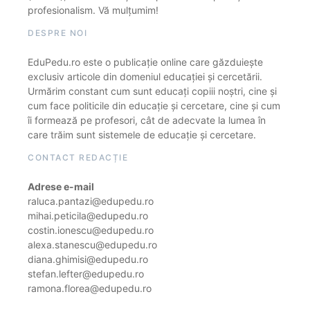
profesionalism. Vă mulțumim!
DESPRE NOI
EduPedu.ro este o publicație online care găzduiește
exclusiv articole din domeniul educației și cercetării.
Urmărim constant cum sunt educați copiii noștri, cine și
cum face politicile din educație și cercetare, cine și cum
îi formează pe profesori, cât de adecvate la lumea în
care trăim sunt sistemele de educație și cercetare.
CONTACT REDACȚIE
Adrese e-mail
raluca.pantazi@edupedu.ro
mihai.peticila@edupedu.ro
costin.ionescu@edupedu.ro
alexa.stanescu@edupedu.ro
diana.ghimisi@edupedu.ro
stefan.lefter@edupedu.ro
ramona.florea@edupedu.ro