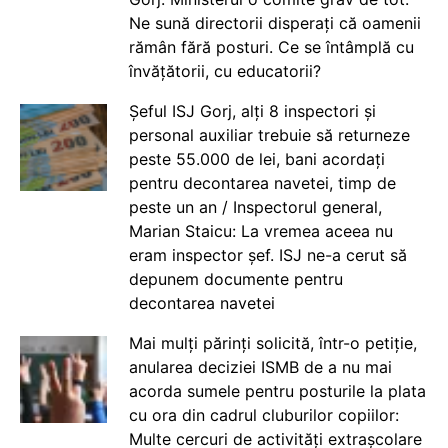
Ne sună directorii disperați că oamenii
rămân fără posturi. Ce se întâmplă cu
învățătorii, cu educatorii?
Șeful ISJ Gorj, alți 8 inspectori și
personal auxiliar trebuie să returneze
peste 55.000 de lei, bani acordați
pentru decontarea navetei, timp de
peste un an / Inspectorul general,
Marian Staicu: La vremea aceea nu
eram inspector șef. ISJ ne-a cerut să
depunem documente pentru
decontarea navetei
Mai mulți părinți solicită, într-o petiție,
anularea deciziei ISMB de a nu mai
acorda sumele pentru posturile la plata
cu ora din cadrul cluburilor copiilor:
Multe cercuri de activități extrașcolare