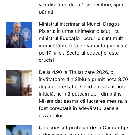
vor dispărea de la 1 septembrie, spun
părinții
Ministrul interimar al Muncii Dragos
Pîslaru: În urma ultimelor discuții cu
ministrul Educației lucrurile sunt mult
îmbunătățite față de varianta publicată
pe 17 iulie / Sectorul educației este
crucial
De la 4.90 la Titularizare 2026, o
învățătoare din Sibiu a primit nota 8.70
după contestație: Când am văzut nota
inițială, nu mă puteam opri din plâns.
Mi-am dat seama că lucrarea mea nu a
fost corectată în adevăratul sens al
cuvântului
Un cunoscut profesor de la Cambridge
a demisionat în urma acuzațiilor că ar