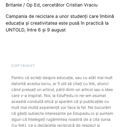
Britanie / Op Ed, cercetător Cristian Vraciu
Campania de reciclare a unor studenți care îmbină
educația și creativitatea este pusă în practică la
UNTOLD, între 6 și 9 august
COPYRIGHT
Pentru că scrieți despre educație, sau cu atât mai mult
datorită acestui lucru, ar fi util să citați cu link, atunci
când preluați un articol, părți dintr-un articol sau o idee
care v-a inspirat. Noi, la EduPedu.ro ne-am asumat
această conduită etică și sperăm că și publicațiile cu
mult mai multă experiență vor face la fel. Ne bucurăm
că găsiți subiecte interesante pe Edupedu.ro și suntem
siguri că înțelegeți rugămintea noastră de a cita sursa
(cu link), ca o declarație reciprocă de respect și