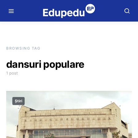
BROWSING TAG
dansuri populare
1 post
Știri