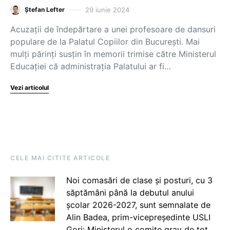
29 iunie 2024
Ștefan Lefter
Acuzații de îndepărtare a unei profesoare de dansuri
populare de la Palatul Copiilor din București. Mai
mulți părinți susțin în memorii trimise către Ministerul
Educației că administrația Palatului ar fi…
Vezi articolul
CELE MAI CITITE ARTICOLE
Noi comasări de clase și posturi, cu 3
săptămâni până la debutul anului
școlar 2026-2027, sunt semnalate de
Alin Badea, prim-vicepreședinte USLI
Gorj: Ministerul o comite grav de tot.