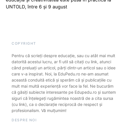
UNTOLD, între 6 și 9 august
COPYRIGHT
Pentru că scrieți despre educație, sau cu atât mai mult
datorită acestui lucru, ar fi util să citați cu link, atunci
când preluați un articol, părți dintr-un articol sau o idee
care v-a inspirat. Noi, la EduPedu.ro ne-am asumat
această conduită etică și sperăm că și publicațiile cu
mult mai multă experiență vor face la fel. Ne bucurăm
că găsiți subiecte interesante pe Edupedu.ro și suntem
siguri că înțelegeți rugămintea noastră de a cita sursa
(cu link), ca o declarație reciprocă de respect și
profesionalism. Vă mulțumim!
DESPRE NOI