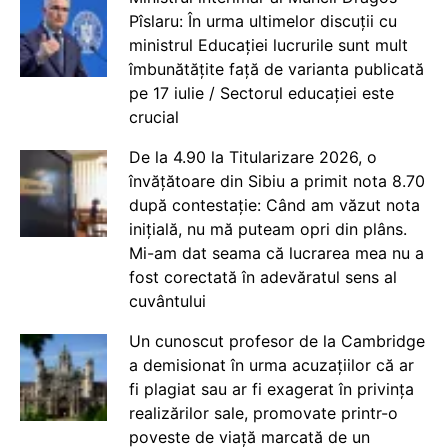
Pîslaru: În urma ultimelor discuții cu
ministrul Educației lucrurile sunt mult
îmbunătățite față de varianta publicată
pe 17 iulie / Sectorul educației este
crucial
De la 4.90 la Titularizare 2026, o
învățătoare din Sibiu a primit nota 8.70
după contestație: Când am văzut nota
inițială, nu mă puteam opri din plâns.
Mi-am dat seama că lucrarea mea nu a
fost corectată în adevăratul sens al
cuvântului
Un cunoscut profesor de la Cambridge
a demisionat în urma acuzațiilor că ar
fi plagiat sau ar fi exagerat în privința
realizărilor sale, promovate printr-o
poveste de viață marcată de un