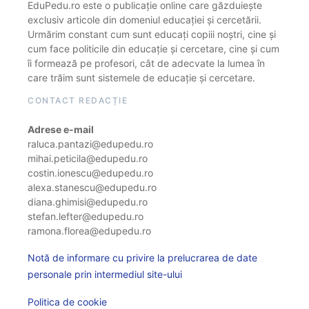
EduPedu.ro este o publicație online care găzduiește
exclusiv articole din domeniul educației și cercetării.
Urmărim constant cum sunt educați copiii noștri, cine și
cum face politicile din educație și cercetare, cine și cum
îi formează pe profesori, cât de adecvate la lumea în
care trăim sunt sistemele de educație și cercetare.
CONTACT REDACȚIE
Adrese e-mail
raluca.pantazi@edupedu.ro
mihai.peticila@edupedu.ro
costin.ionescu@edupedu.ro
alexa.stanescu@edupedu.ro
diana.ghimisi@edupedu.ro
stefan.lefter@edupedu.ro
ramona.florea@edupedu.ro
Notă de informare cu privire la prelucrarea de date
personale prin intermediul site-ului
Politica de cookie