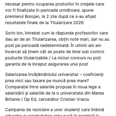
necesar pentru ocuparea posturilor în creșele care
vor fi finalizate în perioada următoare, spune
premierul Bolojan, la 2 zile după ce s-au afișat
rezultatele finale de la Titularizare 2026
Sorin Ion, întrebat cum le răspunde profesorilor care
dau an de an Titularizarea, obțin note mari, dar nu au
post pe perioadă nedeterminată: În ultimii ani am
încercat să ținem cât se poate de bine sub control
posturile titularizabile / La niciun concurs nu poți
garanta de la început asigurarea unui post
Salarizarea învățământului universitar – coeficienți
prea mici sau taxare pe muncă prea mare?
Comparație între salariile propuse în noua lege a
salarizării și salariile de la o universitate din Marea
Britanie / Op Ed, cercetător Cristian Vraciu
Campania de reciclare a unor studenți care îmbină
educația și creativitatea este pusă în practică la