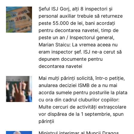
Șeful ISJ Gorj, alți 8 inspectori și
personal auxiliar trebuie să returneze
peste 55.000 de lei, bani acordați
pentru decontarea navetei, timp de
peste un an / Inspectorul general,
Marian Staicu: La vremea aceea nu
eram inspector șef. ISJ ne-a cerut să
depunem documente pentru
decontarea navetei
Mai mulți părinți solicită, într-o petiție,
anularea deciziei ISMB de a nu mai
acorda sumele pentru posturile la plata
cu ora din cadrul cluburilor copiilor:
Multe cercuri de activități extrașcolare
vor dispărea de la 1 septembrie, spun
părinții
Ministrul interimar al Muncii Dragos