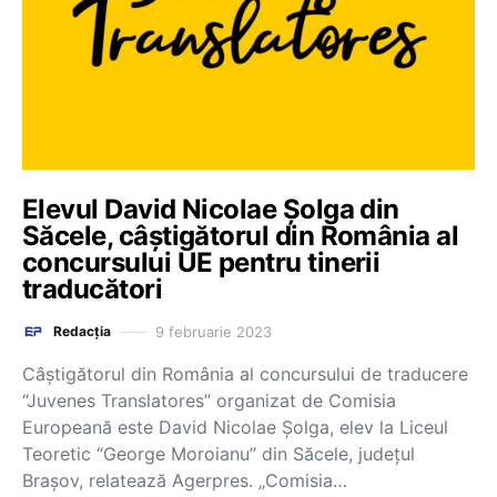
Elevul David Nicolae Şolga din
Săcele, câştigătorul din România al
concursului UE pentru tinerii
traducători
9 februarie 2023
Redacția
Câştigătorul din România al concursului de traducere
“Juvenes Translatores” organizat de Comisia
Europeană este David Nicolae Şolga, elev la Liceul
Teoretic “George Moroianu” din Săcele, judeţul
Braşov, relatează Agerpres. „Comisia…