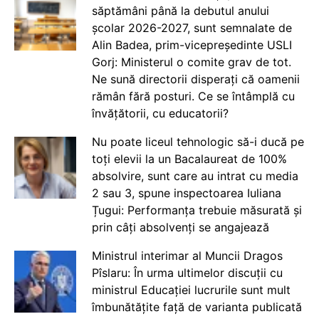
săptămâni până la debutul anului
școlar 2026-2027, sunt semnalate de
Alin Badea, prim-vicepreședinte USLI
Gorj: Ministerul o comite grav de tot.
Ne sună directorii disperați că oamenii
rămân fără posturi. Ce se întâmplă cu
învățătorii, cu educatorii?
Nu poate liceul tehnologic să-i ducă pe
toți elevii la un Bacalaureat de 100%
absolvire, sunt care au intrat cu media
2 sau 3, spune inspectoarea Iuliana
Țugui: Performanța trebuie măsurată și
prin câți absolvenți se angajează
Ministrul interimar al Muncii Dragos
Pîslaru: În urma ultimelor discuții cu
ministrul Educației lucrurile sunt mult
îmbunătățite față de varianta publicată