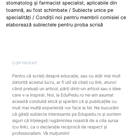
stomatolog și farmacist specialist, aplicabile din
toamnă, au fost schimbate / Subiecte unice pe
specialități / Condiții noi pentru membrii comisiei ce
elaborează subiectele pentru proba scrisă
COPYRIGHT
Pentru că scrieți despre educație, sau cu atât mai mult
datorită acestui lucru, ar fi util să citați cu link, atunci
când preluați un articol, părți dintr-un articol sau o idee
care v-a inspirat. Noi, la EduPedu.ro ne-am asumat
această conduită etică și sperăm că și publicațiile cu
mult mai multă experiență vor face la fel. Ne bucurăm
că găsiți subiecte interesante pe Edupedu.ro și suntem
siguri că înțelegeți rugămintea noastră de a cita sursa
(cu link), ca o declarație reciprocă de respect și
profesionalism. Vă mulțumim!