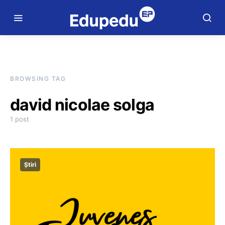
BROWSING TAG
david nicolae solga
1 post
Știri