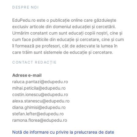
DESPRE NOI
EduPedu.ro este o publicație online care găzduiește
exclusiv articole din domeniul educației și cercetării.
Urmărim constant cum sunt educați copiii noștri, cine și
cum face politicile din educație și cercetare, cine și cum
îi formează pe profesori, cât de adecvate la lumea în
care trăim sunt sistemele de educație și cercetare.
CONTACT REDACȚIE
Adrese e-mail
raluca.pantazi@edupedu.ro
mihai.peticila@edupedu.ro
costin.ionescu@edupedu.ro
alexa.stanescu@edupedu.ro
diana.ghimisi@edupedu.ro
stefan.lefter@edupedu.ro
ramona.florea@edupedu.ro
Notă de informare cu privire la prelucrarea de date