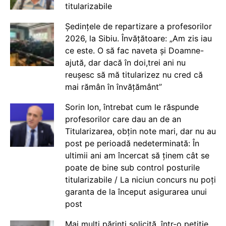
titularizabile
Ședințele de repartizare a profesorilor
2026, la Sibiu. Învățătoare: „Am zis iau
ce este. O să fac naveta și Doamne-
ajută, dar dacă în doi,trei ani nu
reușesc să mă titularizez nu cred că
mai rămân în învățământ”
Sorin Ion, întrebat cum le răspunde
profesorilor care dau an de an
Titularizarea, obțin note mari, dar nu au
post pe perioadă nedeterminată: În
ultimii ani am încercat să ținem cât se
poate de bine sub control posturile
titularizabile / La niciun concurs nu poți
garanta de la început asigurarea unui
post
Mai mulți părinți solicită, într-o petiție,