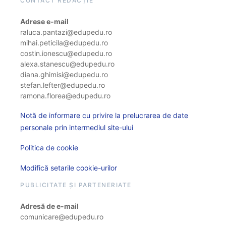
CONTACT REDACȚIE
Adrese e-mail
raluca.pantazi@edupedu.ro
mihai.peticila@edupedu.ro
costin.ionescu@edupedu.ro
alexa.stanescu@edupedu.ro
diana.ghimisi@edupedu.ro
stefan.lefter@edupedu.ro
ramona.florea@edupedu.ro
Notă de informare cu privire la prelucrarea de date
personale prin intermediul site-ului
Politica de cookie
Modifică setarile cookie-urilor
PUBLICITATE ȘI PARTENERIATE
Adresă de e-mail
comunicare@edupedu.ro