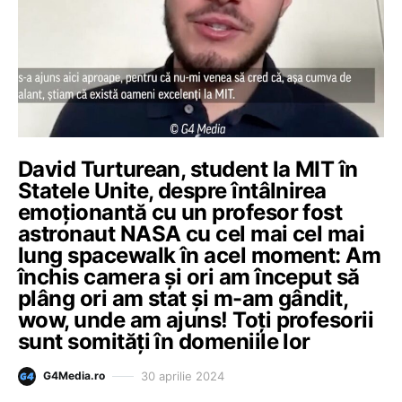
David Turturean, student la MIT în
Statele Unite, despre întâlnirea
emoționantă cu un profesor fost
astronaut NASA cu cel mai cel mai
lung spacewalk în acel moment: Am
închis camera și ori am început să
plâng ori am stat și m-am gândit,
wow, unde am ajuns! Toți profesorii
sunt somități în domeniile lor
30 aprilie 2024
G4Media.ro