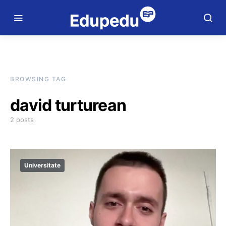
BROWSING TAG
david turturean
2 posts
Universitate