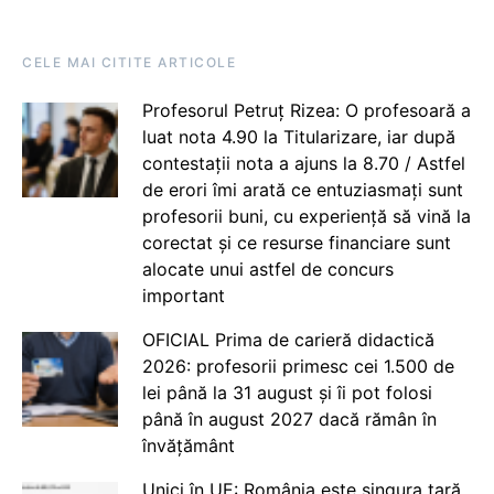
CELE MAI CITITE ARTICOLE
Profesorul Petruț Rizea: O profesoară a
luat nota 4.90 la Titularizare, iar după
contestații nota a ajuns la 8.70 / Astfel
de erori îmi arată ce entuziasmați sunt
profesorii buni, cu experiență să vină la
corectat și ce resurse financiare sunt
alocate unui astfel de concurs
important
OFICIAL Prima de carieră didactică
2026: profesorii primesc cei 1.500 de
lei până la 31 august și îi pot folosi
până în august 2027 dacă rămân în
învățământ
Unici în UE: România este singura țară