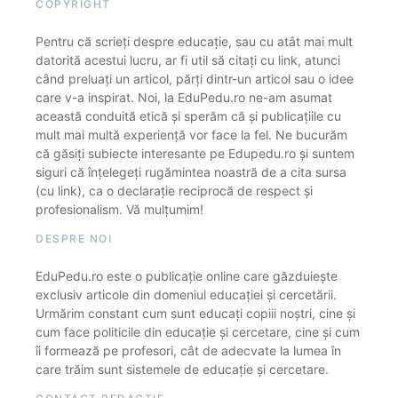
COPYRIGHT
Pentru că scrieți despre educație, sau cu atât mai mult
datorită acestui lucru, ar fi util să citați cu link, atunci
când preluați un articol, părți dintr-un articol sau o idee
care v-a inspirat. Noi, la EduPedu.ro ne-am asumat
această conduită etică și sperăm că și publicațiile cu
mult mai multă experiență vor face la fel. Ne bucurăm
că găsiți subiecte interesante pe Edupedu.ro și suntem
siguri că înțelegeți rugămintea noastră de a cita sursa
(cu link), ca o declarație reciprocă de respect și
profesionalism. Vă mulțumim!
DESPRE NOI
EduPedu.ro este o publicație online care găzduiește
exclusiv articole din domeniul educației și cercetării.
Urmărim constant cum sunt educați copiii noștri, cine și
cum face politicile din educație și cercetare, cine și cum
îi formează pe profesori, cât de adecvate la lumea în
care trăim sunt sistemele de educație și cercetare.