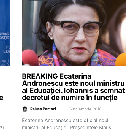
BREAKING Ecaterina
Andronescu este noul ministru
al Educației. Iohannis a semnat
e
decretul de numire în funcție
16 noiembrie 2018
Raluca Pantazi
Ecaterina Andronescu este oficial noul
zi
ministru al Educației. Președintele Klaus