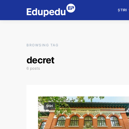
ȘTIRI
BROWSING TAG
decret
6 posts
Știri