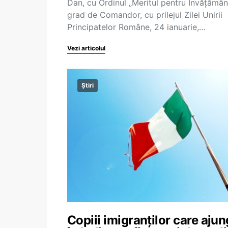
Dan, cu Ordinul „Meritul pentru Învățământ
grad de Comandor, cu prilejul Zilei Unirii
Principatelor Române, 24 ianuarie,…
Vezi articolul
Știri
Copiii imigranților care ajun