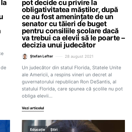
 la
pot decide cu privire la
obligativitatea măștilor, după
u
ce au fost amenințate de un
senator cu tăieri de buget
a
pentru consiliile școlare dacă
va trebui ca elevii să le poarte –
decizia unui judecător
ce
28 august 2021
Ștefan Lefter
 de
Un judecător din statul Florida, Statele Unite
ale Americii, a respins vineri un decret al
guvernatorului republican Ron DeSantis, al
statului Florida, care spunea că școlile nu pot
obliga elevii…
Vezi articolul
Educație
Știri