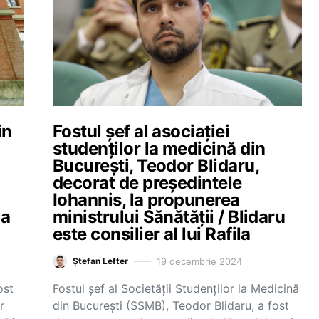
in
Fostul șef al asociației
studenților la medicină din
u
București, Teodor Blidaru,
decorat de președintele
Iohannis, la propunerea
la
ministrului Sănătății / Blidaru
este consilier al lui Rafila
19 decembrie 2024
Ștefan Lefter
ost
Fostul șef al Societății Studenților la Medicină
r
din București (SSMB), Teodor Blidaru, a fost