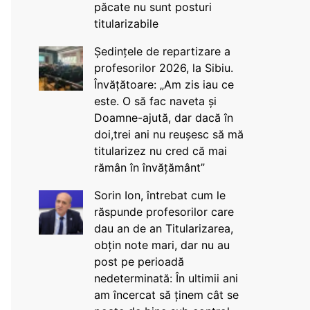
păcate nu sunt posturi
titularizabile
Ședințele de repartizare a
profesorilor 2026, la Sibiu.
Învățătoare: „Am zis iau ce
este. O să fac naveta și
Doamne-ajută, dar dacă în
doi,trei ani nu reușesc să mă
titularizez nu cred că mai
rămân în învățământ”
Sorin Ion, întrebat cum le
răspunde profesorilor care
dau an de an Titularizarea,
obțin note mari, dar nu au
post pe perioadă
nedeterminată: În ultimii ani
am încercat să ținem cât se