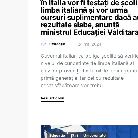
în Italia vor fi testați de școli
limba italiană și vor urma
cursuri suplimentare dacă a
rezultate slabe, anunță
ministrul Educației Valditar
24 mai 2024
Redacția
Guvernul italian va obliga şcolile să verifi
nivelul de cunoştinţe de limba italiană al
elevilor proveniţi din familiile de imigranţi
primă generaţie, iar cei cu rezultate
nesatisfăcătoare vor trebui…
Vezi articolul
Educație
Știri
Universitate