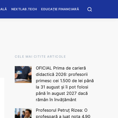
OALĂ
NEXTLAB.TECH
EDUCAȚIE FINANCIARĂ
CELE MAI CITITE ARTICOLE
OFICIAL Prima de carieră
didactică 2026: profesorii
primesc cei 1.500 de lei până
la 31 august și îi pot folosi
până în august 2027 dacă
rămân în învățământ
Profesorul Petruț Rizea: O
profesoară a luat nota 4.90