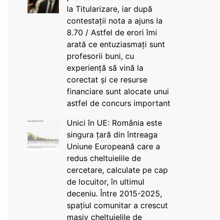
la Titularizare, iar după
contestații nota a ajuns la
8.70 / Astfel de erori îmi
arată ce entuziasmați sunt
profesorii buni, cu
experiență să vină la
corectat și ce resurse
financiare sunt alocate unui
astfel de concurs important
Unici în UE: România este
singura țară din întreaga
Uniune Europeană care a
redus cheltuielile de
cercetare, calculate pe cap
de locuitor, în ultimul
deceniu. Între 2015-2025,
spațiul comunitar a crescut
masiv cheltuielile de