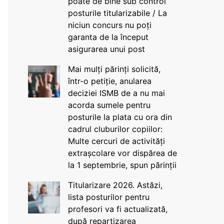
poate de bine sub control
posturile titularizabile / La
niciun concurs nu poți
garanta de la început
asigurarea unui post
Mai mulți părinți solicită,
într-o petiție, anularea
deciziei ISMB de a nu mai
acorda sumele pentru
posturile la plata cu ora din
cadrul cluburilor copiilor:
Multe cercuri de activități
extrașcolare vor dispărea de
la 1 septembrie, spun părinții
Titularizare 2026. Astăzi,
lista posturilor pentru
profesori va fi actualizată,
după repartizarea