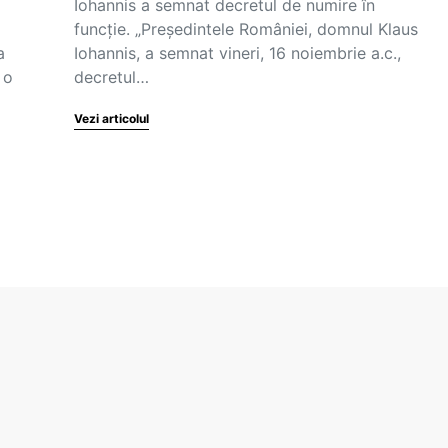
Iohannis a semnat decretul de numire în
funcție. „Președintele României, domnul Klaus
a
Iohannis, a semnat vineri, 16 noiembrie a.c.,
 o
decretul…
Vezi articolul