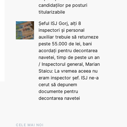
candidaților pe posturi
titularizabile
Șeful ISJ Gorj, alți 8
inspectori și personal
auxiliar trebuie să returneze
peste 55.000 de lei, bani
acordați pentru decontarea
navetei, timp de peste un an
/ Inspectorul general, Marian
Staicu: La vremea aceea nu
eram inspector șef. ISJ ne-a
cerut să depunem
documente pentru
decontarea navetei
CELE MAI NOI