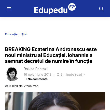
Educație
Știri
BREAKING Ecaterina Andronescu este
noul ministru al Educației. Iohannis a
semnat decretul de numire în funcție
Raluca Pantazi
16 noiembrie 2018
3 minute read
No comments
3.020 de vizualizări