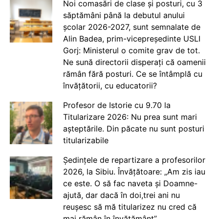
Noi comasări de clase și posturi, cu 3
săptămâni până la debutul anului
școlar 2026-2027, sunt semnalate de
Alin Badea, prim-vicepreședinte USLI
Gorj: Ministerul o comite grav de tot.
Ne sună directorii disperați că oamenii
rămân fără posturi. Ce se întâmplă cu
învățătorii, cu educatorii?
Profesor de Istorie cu 9.70 la
Titularizare 2026: Nu prea sunt mari
așteptările. Din păcate nu sunt posturi
titularizabile
Ședințele de repartizare a profesorilor
2026, la Sibiu. Învățătoare: „Am zis iau
ce este. O să fac naveta și Doamne-
ajută, dar dacă în doi,trei ani nu
reușesc să mă titularizez nu cred că
mai rămân în învățământ”