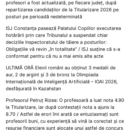
profesori a fost actualizată, pe fiecare județ, după
repartizarea candidaților de la Titularizare 2026 pe
posturi pe perioadă nedeterminată
ISJ Constanța pasează Palatului Copiilor executarea
hotărârii prin care Tribunalul a suspendat chiar
deciziile Inspectoratului de tăiere a posturilor:
Obligațiile vă revin „în totalitate” / ISJ susține că s-a
conformat pentru că nu a mai emis alte acte
ULTIMĂ ORĂ Elevii români au obținut 3 medalii de
aur, 2 de argint și 3 de bronz la Olimpiada
Internațională de Inteligență Artificială – IOAI 2026,
desfășurată în Kazahstan
Profesorul Petruț Rizea: O profesoară a luat nota 4.90
la Titularizare, iar după contestații nota a ajuns la
8.70 / Astfel de erori îmi arată ce entuziasmați sunt
profesorii buni, cu experiență să vină la corectat și ce
resurse financiare sunt alocate unui astfel de concurs