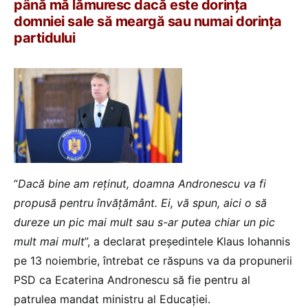
până mă lămuresc dacă este dorința
domniei sale să meargă sau numai dorința
partidului
“
Dacă bine am reținut, doamna Andronescu va fi
propusă pentru învățământ. Ei, vă spun, aici o să
dureze un pic mai mult sau s-ar putea chiar un pic
mult mai mult
”, a declarat președintele Klaus Iohannis
pe 13 noiembrie, întrebat ce răspuns va da propunerii
PSD ca Ecaterina Andronescu să fie pentru al
patrulea mandat ministru al Educației.