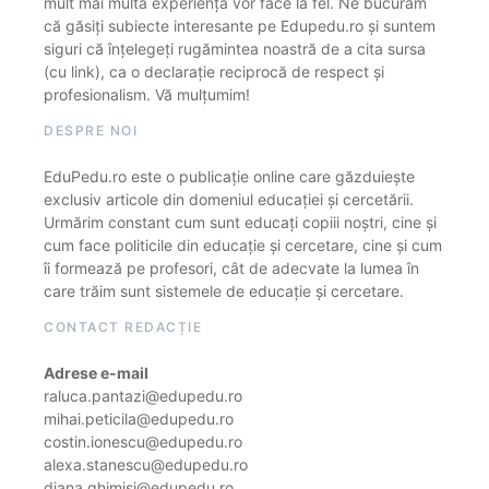
mult mai multă experiență vor face la fel. Ne bucurăm
că găsiți subiecte interesante pe Edupedu.ro și suntem
siguri că înțelegeți rugămintea noastră de a cita sursa
(cu link), ca o declarație reciprocă de respect și
profesionalism. Vă mulțumim!
DESPRE NOI
EduPedu.ro este o publicație online care găzduiește
exclusiv articole din domeniul educației și cercetării.
Urmărim constant cum sunt educați copiii noștri, cine și
cum face politicile din educație și cercetare, cine și cum
îi formează pe profesori, cât de adecvate la lumea în
care trăim sunt sistemele de educație și cercetare.
CONTACT REDACȚIE
Adrese e-mail
raluca.pantazi@edupedu.ro
mihai.peticila@edupedu.ro
costin.ionescu@edupedu.ro
alexa.stanescu@edupedu.ro
diana.ghimisi@edupedu.ro