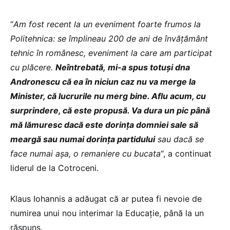
“
Am fost recent la un eveniment foarte frumos la
Politehnica: se împlineau 200 de ani de învățământ
tehnic în românesc, eveniment la care am participat
cu plăcere
.
Neîntrebată, mi-a spus totuși dna
Andronescu că ea în niciun caz nu va merge la
Minister, că lucrurile nu merg bine. Aflu acum, cu
surprindere, că este propusă. Va dura un pic până
mă lămuresc dacă este dorința domniei sale să
meargă sau numai dorința partidului
sau dacă se
face numai așa, o remaniere cu bucata
“, a continuat
liderul de la Cotroceni.
Klaus Iohannis a adăugat că ar putea fi nevoie de
numirea unui nou interimar la Educație, până la un
răspuns.