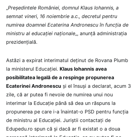
„
Președintele României, domnul Klaus Iohannis, a
semnat vineri, 16 noiembrie a.c., decretul pentru
numirea doamnei Ecaterina Andronescu în funcția de
ministru al educației naționale
„, anunță administrația
prezidențială.
Astăzi a expirat interimatul deținut de Rovana Plumb
la ministerul Educației.
Klaus Iohannis avea
posibilitatea legală de a respinge propunerea
Ecaterinei Andronescu
și el însuși a declarat, acum 3
zile, că ar putea fi nevoie de numirea unui nou
interimar la Educație până să dea un răspuns la
propunerea pe care i-a înaintat-o PSD pentru funcția
de ministru al Educației. Juriștii contactați de
Edupedu.ro spun că și dacă ar fi existat o a doua