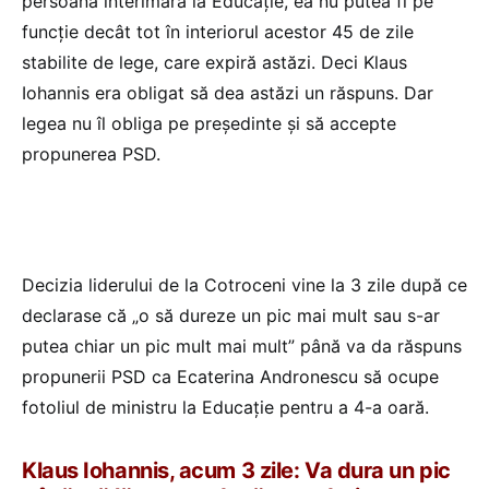
persoană interimară la Educație, ea nu putea fi pe
funcție decât tot în interiorul acestor 45 de zile
stabilite de lege, care expiră astăzi. Deci Klaus
Iohannis era obligat să dea astăzi un răspuns. Dar
legea nu îl obliga pe președinte și să accepte
propunerea PSD.
Decizia liderului de la Cotroceni vine la 3 zile după ce
declarase că „o să dureze un pic mai mult sau s-ar
putea chiar un pic mult mai mult” până va da răspuns
propunerii PSD ca Ecaterina Andronescu să ocupe
fotoliul de ministru la Educație pentru a 4-a oară.
Klaus Iohannis, acum 3 zile: Va dura un pic