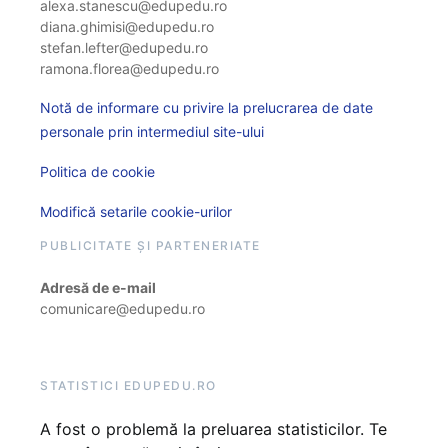
alexa.stanescu@edupedu.ro
diana.ghimisi@edupedu.ro
stefan.lefter@edupedu.ro
ramona.florea@edupedu.ro
Notă de informare cu privire la prelucrarea de date
personale prin intermediul site-ului
Politica de cookie
Modifică setarile cookie-urilor
PUBLICITATE ȘI PARTENERIATE
Adresă de e-mail
comunicare@edupedu.ro
STATISTICI EDUPEDU.RO
A fost o problemă la preluarea statisticilor. Te