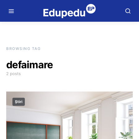
BROWSING TAG
defaimare
2 posts
Știri