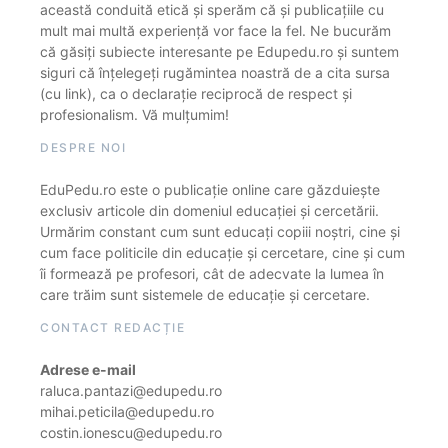
această conduită etică și sperăm că și publicațiile cu
mult mai multă experiență vor face la fel. Ne bucurăm
că găsiți subiecte interesante pe Edupedu.ro și suntem
siguri că înțelegeți rugămintea noastră de a cita sursa
(cu link), ca o declarație reciprocă de respect și
profesionalism. Vă mulțumim!
DESPRE NOI
EduPedu.ro este o publicație online care găzduiește
exclusiv articole din domeniul educației și cercetării.
Urmărim constant cum sunt educați copiii noștri, cine și
cum face politicile din educație și cercetare, cine și cum
îi formează pe profesori, cât de adecvate la lumea în
care trăim sunt sistemele de educație și cercetare.
CONTACT REDACȚIE
Adrese e-mail
raluca.pantazi@edupedu.ro
mihai.peticila@edupedu.ro
costin.ionescu@edupedu.ro