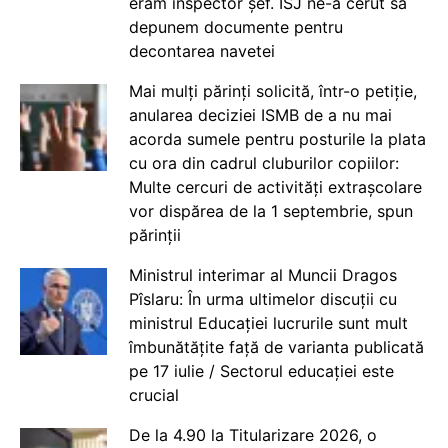
eram inspector șef. ISJ ne-a cerut să
depunem documente pentru
decontarea navetei
Mai mulți părinți solicită, într-o petiție,
anularea deciziei ISMB de a nu mai
acorda sumele pentru posturile la plata
cu ora din cadrul cluburilor copiilor:
Multe cercuri de activități extrașcolare
vor dispărea de la 1 septembrie, spun
părinții
Ministrul interimar al Muncii Dragos
Pîslaru: În urma ultimelor discuții cu
ministrul Educației lucrurile sunt mult
îmbunătățite față de varianta publicată
pe 17 iulie / Sectorul educației este
crucial
De la 4.90 la Titularizare 2026, o