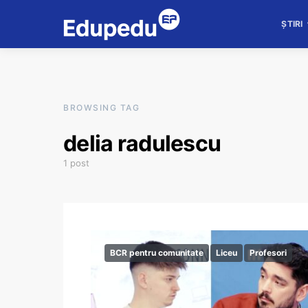
ȘTIRI
BROWSING TAG
delia radulescu
1 post
BCR pentru comunitate
Liceu
Profesori