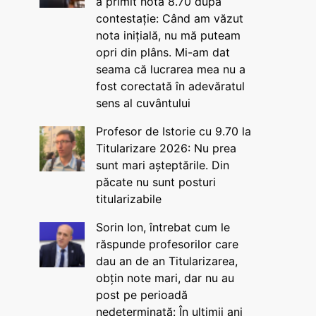
a primit nota 8.70 după
contestație: Când am văzut
nota inițială, nu mă puteam
opri din plâns. Mi-am dat
seama că lucrarea mea nu a
fost corectată în adevăratul
sens al cuvântului
Profesor de Istorie cu 9.70 la
Titularizare 2026: Nu prea
sunt mari așteptările. Din
păcate nu sunt posturi
titularizabile
Sorin Ion, întrebat cum le
răspunde profesorilor care
dau an de an Titularizarea,
obțin note mari, dar nu au
post pe perioadă
nedeterminată: În ultimii ani