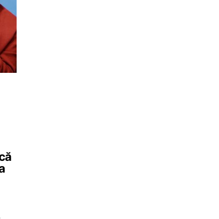
acă
la
e