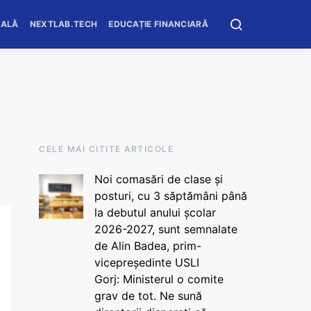
OALĂ
NEXTLAB.TECH
EDUCAȚIE FINANCIARĂ
CELE MAI CITITE ARTICOLE
Noi comasări de clase și
posturi, cu 3 săptămâni până
la debutul anului școlar
2026-2027, sunt semnalate
de Alin Badea, prim-
vicepreședinte USLI
Gorj: Ministerul o comite
grav de tot. Ne sună