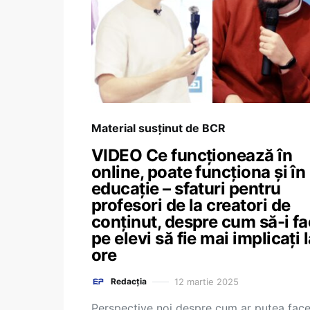
Material susținut de BCR
VIDEO Ce funcționează în
online, poate funcționa și în
educație – sfaturi pentru
profesori de la creatori de
conținut, despre cum să-i f
pe elevi să fie mai implicați 
ore
12 martie 2025
Redacția
Perspective noi despre cum ar putea fac