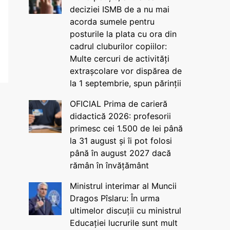
deciziei ISMB de a nu mai
acorda sumele pentru
posturile la plata cu ora din
cadrul cluburilor copiilor:
Multe cercuri de activități
extrașcolare vor dispărea de
la 1 septembrie, spun părinții
OFICIAL Prima de carieră
didactică 2026: profesorii
primesc cei 1.500 de lei până
la 31 august și îi pot folosi
până în august 2027 dacă
rămân în învățământ
Ministrul interimar al Muncii
Dragos Pîslaru: În urma
ultimelor discuții cu ministrul
Educației lucrurile sunt mult