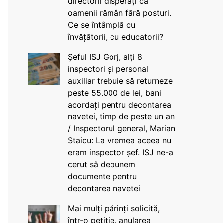
directorii disperați că
oamenii rămân fără posturi.
Ce se întâmplă cu
învățătorii, cu educatorii?
Șeful ISJ Gorj, alți 8
inspectori și personal
auxiliar trebuie să returneze
peste 55.000 de lei, bani
acordați pentru decontarea
navetei, timp de peste un an
/ Inspectorul general, Marian
Staicu: La vremea aceea nu
eram inspector șef. ISJ ne-a
cerut să depunem
documente pentru
decontarea navetei
Mai mulți părinți solicită,
într-o petiție, anularea