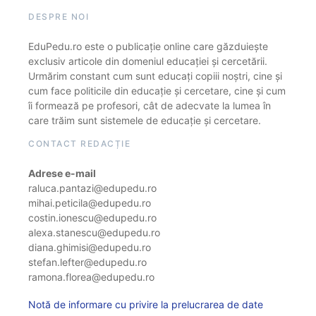
DESPRE NOI
EduPedu.ro este o publicație online care găzduiește
exclusiv articole din domeniul educației și cercetării.
Urmărim constant cum sunt educați copiii noștri, cine și
cum face politicile din educație și cercetare, cine și cum
îi formează pe profesori, cât de adecvate la lumea în
care trăim sunt sistemele de educație și cercetare.
CONTACT REDACȚIE
Adrese e-mail
raluca.pantazi@edupedu.ro
mihai.peticila@edupedu.ro
costin.ionescu@edupedu.ro
alexa.stanescu@edupedu.ro
diana.ghimisi@edupedu.ro
stefan.lefter@edupedu.ro
ramona.florea@edupedu.ro
Notă de informare cu privire la prelucrarea de date