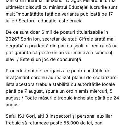
Ministrul interimar al Muncii Dragos Pîslaru: În urma
ultimelor discuții cu ministrul Educației lucrurile sunt
mult îmbunătățite față de varianta publicată pe 17
iulie / Sectorul educației este crucial
De ce sunt doar 6 mii de posturi titularizabile în
2026? Sorin Ion, secretar de stat: Cifrele arată mai
degrabă o prudență din partea școlilor pentru că nu
pot garanta că peste un an vor mai avea suficienți
elevi / Este și un joc de concurență
Proceduri noi de reorganizare pentru unitățile de
învățământ care nu au realizat planul de școlarizare:
lista acestora trebuie stabilită cu autoritățile locale
până pe 7 august, spune un ordin emis miercuri, 5
august / Toate măsurile trebuie încheiate până pe 24
august
Șeful ISJ Gorj, alți 8 inspectori și personal auxiliar
trebuie să returneze peste 55.000 de lei, bani