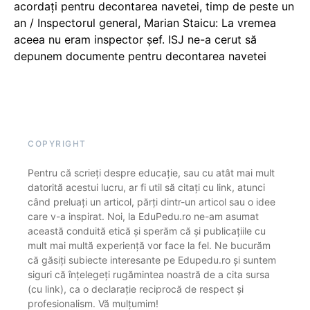
acordați pentru decontarea navetei, timp de peste un
an / Inspectorul general, Marian Staicu: La vremea
aceea nu eram inspector șef. ISJ ne-a cerut să
depunem documente pentru decontarea navetei
COPYRIGHT
Pentru că scrieți despre educație, sau cu atât mai mult
datorită acestui lucru, ar fi util să citați cu link, atunci
când preluați un articol, părți dintr-un articol sau o idee
care v-a inspirat. Noi, la EduPedu.ro ne-am asumat
această conduită etică și sperăm că și publicațiile cu
mult mai multă experiență vor face la fel. Ne bucurăm
că găsiți subiecte interesante pe Edupedu.ro și suntem
siguri că înțelegeți rugămintea noastră de a cita sursa
(cu link), ca o declarație reciprocă de respect și
profesionalism. Vă mulțumim!