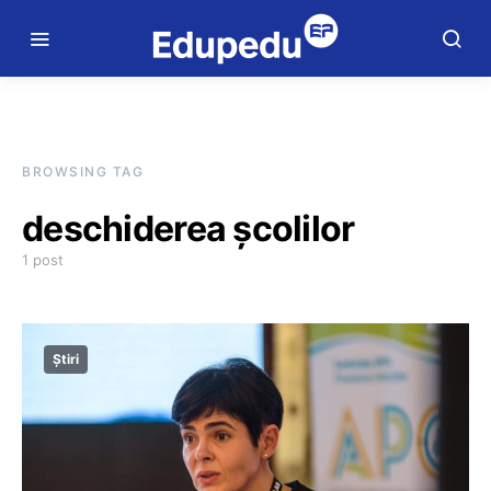
BROWSING TAG
deschiderea școlilor
1 post
Știri