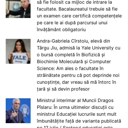
să fie folosit ca mijloc de intrare la
facultate. Bacalaureatul trebuie să fie
un examen care certifică competențele
pe care le ai după parcursul unui
învățământ obligatoriu
Andra-Gabriela Cîrstoiu, elevă din
Târgu Jiu, admisă la Yale University cu
o bursă completă în Biofizică și
Biochimie Moleculară și Computer
Science: Am ales o facultate în
străinătate pentru că pot deprinde noi
cunoștințe, dar vreau să mă întorc în
țară și să devin profesor
Ministrul interimar al Muncii Dragos
Pîslaru: În urma ultimelor discuții cu
ministrul Educației lucrurile sunt mult
îmbunătățite față de varianta publicată
pe 17 iulie / Sectorul educației este