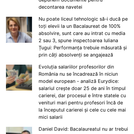
decontarea navetei
Nu poate liceul tehnologic să-i ducă pe
toți elevii la un Bacalaureat de 100%
absolvire, sunt care au intrat cu media
2 sau 3, spune inspectoarea Iuliana
Țugui: Performanța trebuie măsurată și
prin câți absolvenți se angajează
Evoluția salariilor profesorilor din
România nu se încadrează în niciun
model european - analiză Eurydice:
salariul crește doar 25 de ani în timpul
carierei, dar procesul e între statele cu
venituri mari pentru profesori încă de
la începutul carierei și cele cu cele mai
mici salarii
Daniel David: Bacalaureatul nu ar trebui