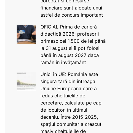
corectat și ce resurse
financiare sunt alocate unui
astfel de concurs important
OFICIAL Prima de carieră
didactică 2026: profesorii
primesc cei 1.500 de lei până
la 31 august și îi pot folosi
până în august 2027 dacă
rămân în învățământ
Unici în UE: România este
singura țară din întreaga
Uniune Europeană care a
redus cheltuielile de
cercetare, calculate pe cap
de locuitor, în ultimul
deceniu. Între 2015-2025,
spațiul comunitar a crescut
masiv cheltuielile de