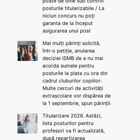
poate de bine sub control
posturile titularizabile / La
niciun concurs nu poți
garanta de la început
asigurarea unui post
Mai mulți părinți solicită,
într-o petiție, anularea
deciziei ISMB de a nu mai
acorda sumele pentru
posturile la plata cu ora din
cadrul cluburilor copiilor:
Multe cercuri de activități
extrașcolare vor dispărea de
la 1 septembrie, spun părinții
Titularizare 2026. Astăzi,
lista posturilor pentru
profesori va fi actualizată,
după repartizarea