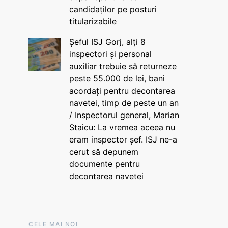
candidaților pe posturi
titularizabile
Șeful ISJ Gorj, alți 8
inspectori și personal
auxiliar trebuie să returneze
peste 55.000 de lei, bani
acordați pentru decontarea
navetei, timp de peste un an
/ Inspectorul general, Marian
Staicu: La vremea aceea nu
eram inspector șef. ISJ ne-a
cerut să depunem
documente pentru
decontarea navetei
CELE MAI NOI