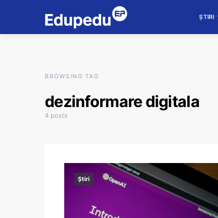
ȘTIRI
BROWSING TAG
dezinformare digitala
4 posts
Știri