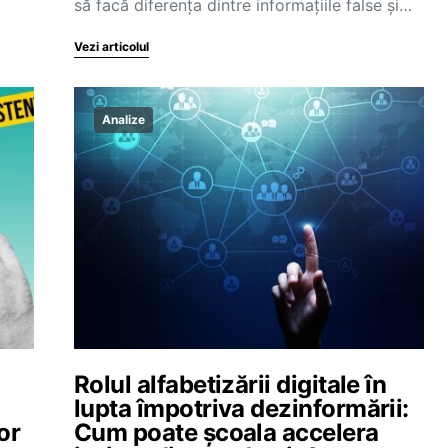
să facă diferența dintre informațiile false și…
Vezi articolul
Analize
Rolul alfabetizării digitale în
lupta împotriva dezinformării:
or
Cum poate școala accelera