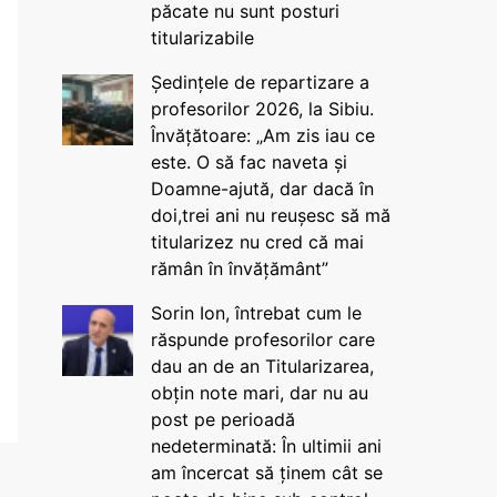
păcate nu sunt posturi
titularizabile
Ședințele de repartizare a
profesorilor 2026, la Sibiu.
Învățătoare: „Am zis iau ce
este. O să fac naveta și
Doamne-ajută, dar dacă în
doi,trei ani nu reușesc să mă
titularizez nu cred că mai
rămân în învățământ”
Sorin Ion, întrebat cum le
răspunde profesorilor care
dau an de an Titularizarea,
obțin note mari, dar nu au
post pe perioadă
nedeterminată: În ultimii ani
am încercat să ținem cât se