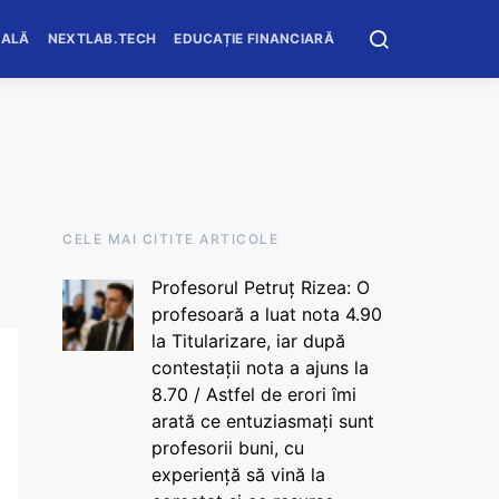
OALĂ
NEXTLAB.TECH
EDUCAȚIE FINANCIARĂ
CELE MAI CITITE ARTICOLE
Profesorul Petruț Rizea: O
profesoară a luat nota 4.90
la Titularizare, iar după
contestații nota a ajuns la
8.70 / Astfel de erori îmi
arată ce entuziasmați sunt
profesorii buni, cu
experiență să vină la