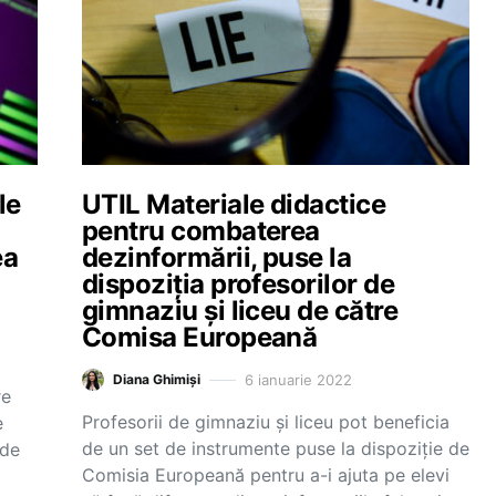
le
UTIL Materiale didactice
pentru combaterea
ea
dezinformării, puse la
dispoziția profesorilor de
gimnaziu și liceu de către
Comisa Europeană
6 ianuarie 2022
Diana Ghimiși
re
Profesorii de gimnaziu și liceu pot beneficia
e
de un set de instrumente puse la dispoziție de
 de
Comisia Europeană pentru a-i ajuta pe elevi