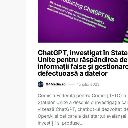
ChatGPT, investigat în State
Unite pentru răspândirea de
informaţii false şi gestionar
defectuoasă a datelor
15 iulie 2023
G4Media.ro
Comisia Federală pentru Comerţ (FTC) a
Statelor Unite a deschis o investigaţie ca
vizează ChatGPT, chatbot-ul dezvoltat d
OpenAI şi cel care a dat startul avalanşei
investiţii şi produse…