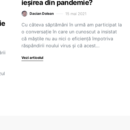
ieșirea din pandemie?
15 mai 2021
Dacian Dolean
ie
Cu câteva săptămâni în urmă am participat la
o conversație în care un cunoscut a insistat
că măștile nu au nici o eficiență împotriva
răspândirii noului virus și că acest…
rii
Vezi articolul
zul