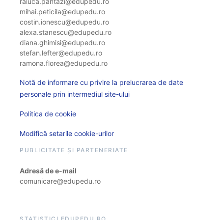
raluca.pantazi@edupedu.ro
mihai.peticila@edupedu.ro
costin.ionescu@edupedu.ro
alexa.stanescu@edupedu.ro
diana.ghimisi@edupedu.ro
stefan.lefter@edupedu.ro
ramona.florea@edupedu.ro
Notă de informare cu privire la prelucrarea de date
personale prin intermediul site-ului
Politica de cookie
Modifică setarile cookie-urilor
PUBLICITATE ȘI PARTENERIATE
Adresă de e-mail
comunicare@edupedu.ro
STATISTICI EDUPEDU.RO