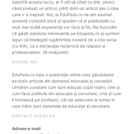
datorită acestui lucru, ar fi util să citați cu link, atunci
când preluați un articol, părți dintr-un articol sau o idee
care v-a inspirat. Noi, la EduPedu.ro ne-am asumat
această conduită etică și sperăm că și publicațiile cu
mult mai multă experiență vor face la fel. Ne bucurăm
că găsiți subiecte interesante pe Edupedu.ro și suntem
siguri că înțelegeți rugămintea noastră de a cita sursa
(cu link), ca o declarație reciprocă de respect și
profesionalism. Vă mulțumim!
DESPRE NOI
EduPedu.ro este o publicație online care găzduiește
exclusiv articole din domeniul educației și cercetării.
Urmărim constant cum sunt educați copiii noștri, cine și
cum face politicile din educație și cercetare, cine și cum
îi formează pe profesori, cât de adecvate la lumea în
care trăim sunt sistemele de educație și cercetare.
CONTACT REDACȚIE
Adrese e-mail