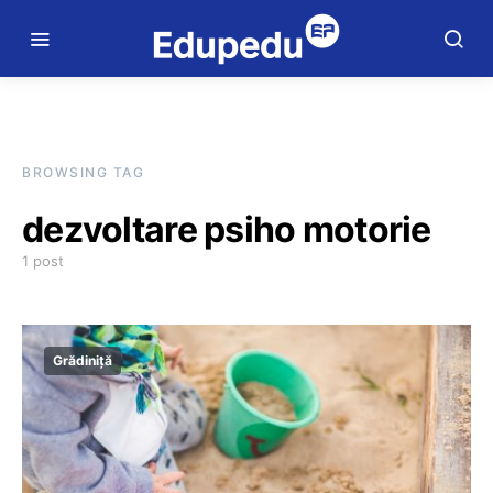
BROWSING TAG
dezvoltare psiho motorie
1 post
Grădiniță