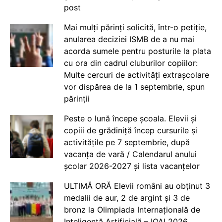
post
Mai mulți părinți solicită, într-o petiție,
anularea deciziei ISMB de a nu mai
acorda sumele pentru posturile la plata
cu ora din cadrul cluburilor copiilor:
Multe cercuri de activități extrașcolare
vor dispărea de la 1 septembrie, spun
părinții
Peste o lună începe școala. Elevii și
copiii de grădiniță încep cursurile și
activitățile pe 7 septembrie, după
vacanța de vară / Calendarul anului
școlar 2026-2027 și lista vacanțelor
ULTIMĂ ORĂ Elevii români au obținut 3
medalii de aur, 2 de argint și 3 de
bronz la Olimpiada Internațională de
Inteligență Artificială – IOAI 2026,