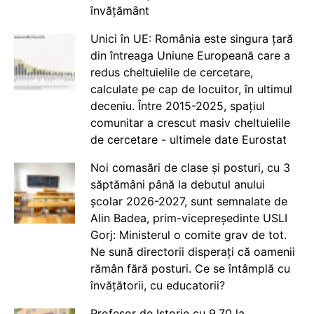
învățământ
Unici în UE: România este singura țară
din întreaga Uniune Europeană care a
redus cheltuielile de cercetare,
calculate pe cap de locuitor, în ultimul
deceniu. Între 2015-2025, spațiul
comunitar a crescut masiv cheltuielile
de cercetare - ultimele date Eurostat
Noi comasări de clase și posturi, cu 3
săptămâni până la debutul anului
școlar 2026-2027, sunt semnalate de
Alin Badea, prim-vicepreședinte USLI
Gorj: Ministerul o comite grav de tot.
Ne sună directorii disperați că oamenii
rămân fără posturi. Ce se întâmplă cu
învățătorii, cu educatorii?
Profesor de Istorie cu 9.70 la