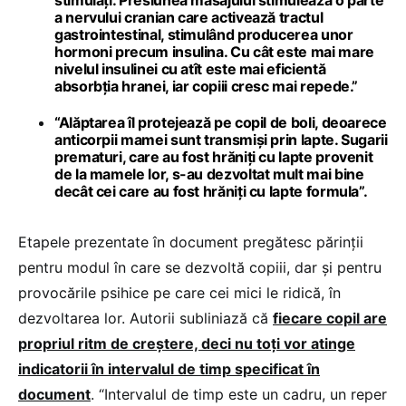
stimulați. Presiunea masajului stimulează o parte
a nervului cranian care activează tractul
gastrointestinal, stimulând producerea unor
hormoni precum insulina. Cu cât este mai mare
nivelul insulinei cu atît este mai eficientă
absorbția hranei, iar copiii cresc mai repede.”
“Alăptarea îl protejează pe copil de boli, deoarece
anticorpii mamei sunt transmiși prin lapte. Sugarii
prematuri, care au fost hrăniți cu lapte provenit
de la mamele lor, s-au dezvoltat mult mai bine
decât cei care au fost hrăniți cu lapte formula”.
Etapele prezentate în document pregătesc părinții
pentru modul în care se dezvoltă copiii, dar și pentru
provocările psihice pe care cei mici le ridică, în
dezvoltarea lor. Autorii subliniază că
fiecare copil are
propriul ritm de creștere, deci nu toți vor atinge
indicatorii în intervalul de timp specificat în
document
. “Intervalul de timp este un cadru, un reper