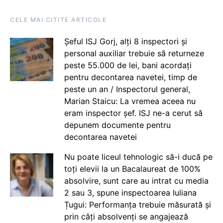
CELE MAI CITITE ARTICOLE
Șeful ISJ Gorj, alți 8 inspectori și
personal auxiliar trebuie să returneze
peste 55.000 de lei, bani acordați
pentru decontarea navetei, timp de
peste un an / Inspectorul general,
Marian Staicu: La vremea aceea nu
eram inspector șef. ISJ ne-a cerut să
depunem documente pentru
decontarea navetei
Nu poate liceul tehnologic să-i ducă pe
toți elevii la un Bacalaureat de 100%
absolvire, sunt care au intrat cu media
2 sau 3, spune inspectoarea Iuliana
Țugui: Performanța trebuie măsurată și
prin câți absolvenți se angajează