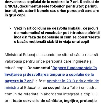
dezvoltarea copilului de la naștere, la 7 ani. Realizat de
UNICEF, documentul este folositor pentru toți părinții,
bunicii, educatorii, bonele sau orice persoană care are
în grijă copii.
Vezi în articol cum se dezvoltă limbajul, ce jocuri
de matematică și vocabular pot introduce părinții
încă din faza de bebelușie și cum se construiește
o bază emoțională stabilă în viața unui copil
Ministerul Educației ascunde pe site-ul său o resursă
valoroasă pentru orice persoană care îngrijește și
educă copii.
Documentul “
Repere fundamentale în
învățarea și dezvoltarea timpurie a copilului de la
naștere la 7 ani
”
a fost
aprobat în 2010 prin ordin de
ministru
al Educației,
cu scopul
de a “oferi un cadru
comun de referință în abordarea integrată a copilului
prin
toate serviciile de sănătate, îngrijire, protecție