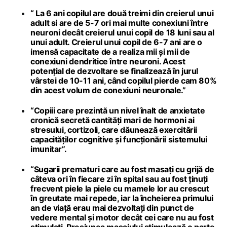
“ La 6 ani copilul are două treimi din creierul unui
adult si are de 5-7 ori mai multe conexiuni între
neuroni decât creierul unui copil de 18 luni sau al
unui adult. Creierul unui copil de 6-7 ani are o
imensă capacitate de a realiza mii și mii de
conexiuni dendritice între neuroni. Acest
potențial de dezvoltare se finalizează în jurul
vârstei de 10-11 ani, când copilul pierde cam 80%
din acest volum de conexiuni neuronale.”
“Copiii care prezintă un nivel înalt de anxietate
cronică secretă cantități mari de hormoni ai
stresului, cortizoli, care dăunează exercitării
capacităților cognitive și funcționării sistemului
imunitar”.
“Sugarii prematuri care au fost masați cu grijă de
câteva ori în fiecare zi în spital sau au fost ținuți
frecvent piele la piele cu mamele lor au crescut
în greutate mai repede, iar la încheierea primului
an de viață erau mai dezvoltați din punct de
vedere mental și motor decât cei care nu au fost