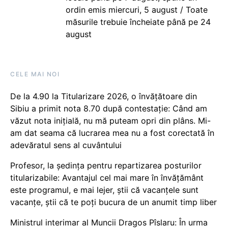
ordin emis miercuri, 5 august / Toate
măsurile trebuie încheiate până pe 24
august
CELE MAI NOI
De la 4.90 la Titularizare 2026, o învățătoare din
Sibiu a primit nota 8.70 după contestație: Când am
văzut nota inițială, nu mă puteam opri din plâns. Mi-
am dat seama că lucrarea mea nu a fost corectată în
adevăratul sens al cuvântului
Profesor, la ședința pentru repartizarea posturilor
titularizabile: Avantajul cel mai mare în învățământ
este programul, e mai lejer, știi că vacanțele sunt
vacanţe, știi că te poți bucura de un anumit timp liber
Ministrul interimar al Muncii Dragos Pîslaru: În urma