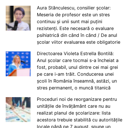
Aura Stănculescu, consilier școlar:
Meseria de profesor este un stres
continuu și unii sunt mai puțini
rezistenți. Este necesară o evaluare
psihiatrică din când în când / De anul
școlar viitor evaluarea este obligatorie
Directoarea Violeta Estrella Bontilă:
Anul școlar care tocmai s-a încheiat a
fost, probabil, unul dintre cei mai grei
pe care i-am trăit. Conducerea unei
școli în România înseamnă, astăzi, un
stres permanent, o muncă titanică
Proceduri noi de reorganizare pentru
unitățile de învățământ care nu au
realizat planul de școlarizare: lista
acestora trebuie stabilită cu autoritățile
locale până pe 7 august, spune un