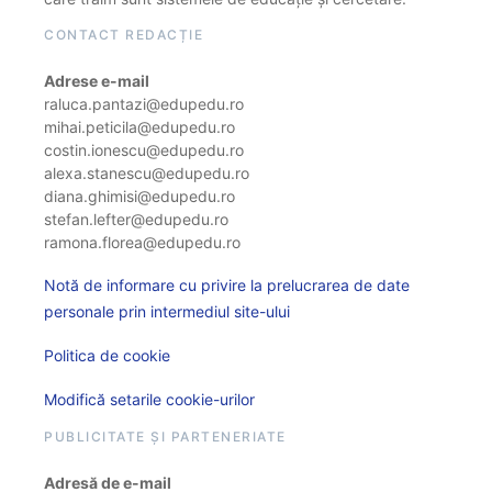
CONTACT REDACȚIE
Adrese e-mail
raluca.pantazi@edupedu.ro
mihai.peticila@edupedu.ro
costin.ionescu@edupedu.ro
alexa.stanescu@edupedu.ro
diana.ghimisi@edupedu.ro
stefan.lefter@edupedu.ro
ramona.florea@edupedu.ro
Notă de informare cu privire la prelucrarea de date
personale prin intermediul site-ului
Politica de cookie
Modifică setarile cookie-urilor
PUBLICITATE ȘI PARTENERIATE
Adresă de e-mail