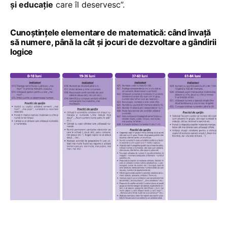
și educație
care îl deservesc”.
Cunoștințele elementare de matematică: când învață
să numere, până la cât și jocuri de dezvoltare a gândirii
logice