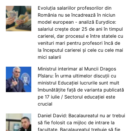
Evoluția salariilor profesorilor din
România nu se încadrează în niciun
model european - analiză Eurydice:
salariul crește doar 25 de ani în timpul
carierei, dar procesul e între statele cu
venituri mari pentru profesori încă de
la începutul carierei și cele cu cele mai
mici salarii
Ministrul interimar al Muncii Dragos
Pîslaru: În urma ultimelor discuții cu
ministrul Educației lucrurile sunt mult
îmbunătățite față de varianta publicată
pe 17 iulie / Sectorul educației este
crucial
Daniel David: Bacalaureatul nu ar trebui
să fie folosit ca mijloc de intrare la
facultate. Bacalaureatul trebuie să fie