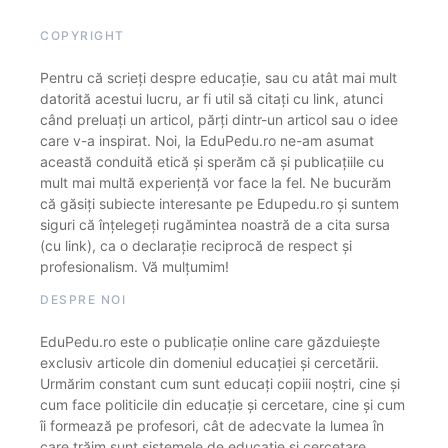
COPYRIGHT
Pentru că scrieți despre educație, sau cu atât mai mult
datorită acestui lucru, ar fi util să citați cu link, atunci
când preluați un articol, părți dintr-un articol sau o idee
care v-a inspirat. Noi, la EduPedu.ro ne-am asumat
această conduită etică și sperăm că și publicațiile cu
mult mai multă experiență vor face la fel. Ne bucurăm
că găsiți subiecte interesante pe Edupedu.ro și suntem
siguri că înțelegeți rugămintea noastră de a cita sursa
(cu link), ca o declarație reciprocă de respect și
profesionalism. Vă mulțumim!
DESPRE NOI
EduPedu.ro este o publicație online care găzduiește
exclusiv articole din domeniul educației și cercetării.
Urmărim constant cum sunt educați copiii noștri, cine și
cum face politicile din educație și cercetare, cine și cum
îi formează pe profesori, cât de adecvate la lumea în
care trăim sunt sistemele de educație și cercetare.