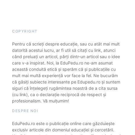
COPYRIGHT
Pentru că scrieți despre educație, sau cu atât mai mult
datorită acestui lucru, ar fi util să citați cu link, atunci
când preluați un articol, părți dintr-un articol sau o idee
care v-a inspirat. Noi, la EduPedu.ro ne-am asumat
această conduită etică și sperăm că și publicațiile cu
mult mai multă experiență vor face la fel. Ne bucurăm
că găsiți subiecte interesante pe Edupedu.ro și suntem
siguri că înțelegeți rugămintea noastră de a cita sursa
(cu link), ca o declarație reciprocă de respect și
profesionalism. Vă mulțumim!
DESPRE NOI
EduPedu.ro este o publicație online care găzduiește
exclusiv articole din domeniul educației și cercetării.