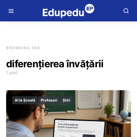
BROWSING TAG
diferențierea învățării
1 post
AI la Școală
Profesori
Știri