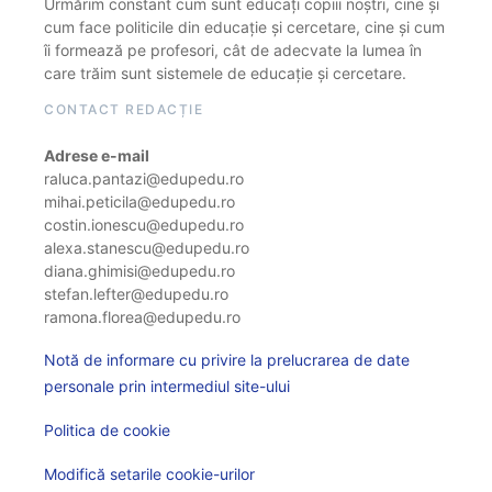
Urmărim constant cum sunt educați copiii noștri, cine și
cum face politicile din educație și cercetare, cine și cum
îi formează pe profesori, cât de adecvate la lumea în
care trăim sunt sistemele de educație și cercetare.
CONTACT REDACȚIE
Adrese e-mail
raluca.pantazi@edupedu.ro
mihai.peticila@edupedu.ro
costin.ionescu@edupedu.ro
alexa.stanescu@edupedu.ro
diana.ghimisi@edupedu.ro
stefan.lefter@edupedu.ro
ramona.florea@edupedu.ro
Notă de informare cu privire la prelucrarea de date
personale prin intermediul site-ului
Politica de cookie
Modifică setarile cookie-urilor