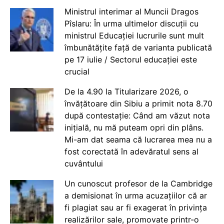
Ministrul interimar al Muncii Dragos
Pîslaru: În urma ultimelor discuții cu
ministrul Educației lucrurile sunt mult
îmbunătățite față de varianta publicată
pe 17 iulie / Sectorul educației este
crucial
De la 4.90 la Titularizare 2026, o
învățătoare din Sibiu a primit nota 8.70
după contestație: Când am văzut nota
inițială, nu mă puteam opri din plâns.
Mi-am dat seama că lucrarea mea nu a
fost corectată în adevăratul sens al
cuvântului
Un cunoscut profesor de la Cambridge
a demisionat în urma acuzațiilor că ar
fi plagiat sau ar fi exagerat în privința
realizărilor sale, promovate printr-o