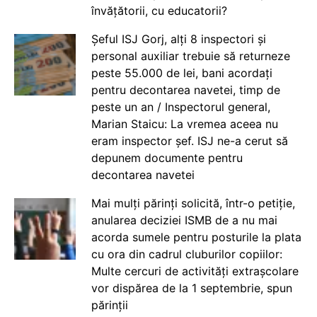
învățătorii, cu educatorii?
Șeful ISJ Gorj, alți 8 inspectori și
personal auxiliar trebuie să returneze
peste 55.000 de lei, bani acordați
pentru decontarea navetei, timp de
peste un an / Inspectorul general,
Marian Staicu: La vremea aceea nu
eram inspector șef. ISJ ne-a cerut să
depunem documente pentru
decontarea navetei
Mai mulți părinți solicită, într-o petiție,
anularea deciziei ISMB de a nu mai
acorda sumele pentru posturile la plata
cu ora din cadrul cluburilor copiilor:
Multe cercuri de activități extrașcolare
vor dispărea de la 1 septembrie, spun
părinții