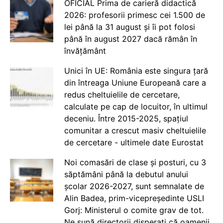
OFICIAL Prima de carieră didactică
2026: profesorii primesc cei 1.500 de
lei până la 31 august și îi pot folosi
până în august 2027 dacă rămân în
învățământ
Unici în UE: România este singura țară
din întreaga Uniune Europeană care a
redus cheltuielile de cercetare,
calculate pe cap de locuitor, în ultimul
deceniu. Între 2015-2025, spațiul
comunitar a crescut masiv cheltuielile
de cercetare - ultimele date Eurostat
Noi comasări de clase și posturi, cu 3
săptămâni până la debutul anului
școlar 2026-2027, sunt semnalate de
Alin Badea, prim-vicepreședinte USLI
Gorj: Ministerul o comite grav de tot.
Ne sună directorii disperați că oamenii