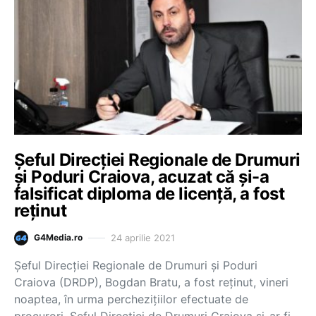
Șeful Direcției Regionale de Drumuri
și Poduri Craiova, acuzat că și-a
falsificat diploma de licență, a fost
reținut
24 aprilie 2021
G4Media.ro
Șeful Direcției Regionale de Drumuri și Poduri
Craiova (DRDP), Bogdan Bratu, a fost reținut, vineri
noaptea, în urma perchezițiilor efectuate de
procurori. Șeful Direcției de Drumuri Craiova și-ar fi