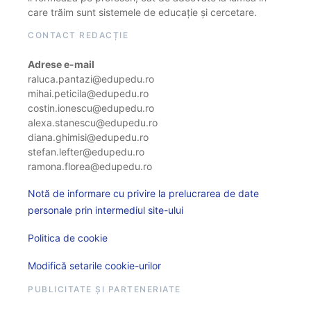
care trăim sunt sistemele de educație și cercetare.
CONTACT REDACȚIE
Adrese e-mail
raluca.pantazi@edupedu.ro
mihai.peticila@edupedu.ro
costin.ionescu@edupedu.ro
alexa.stanescu@edupedu.ro
diana.ghimisi@edupedu.ro
stefan.lefter@edupedu.ro
ramona.florea@edupedu.ro
Notă de informare cu privire la prelucrarea de date
personale prin intermediul site-ului
Politica de cookie
Modifică setarile cookie-urilor
PUBLICITATE ȘI PARTENERIATE