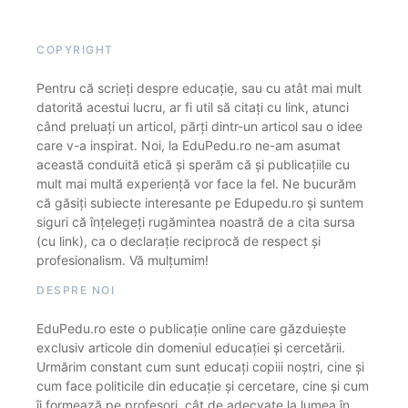
COPYRIGHT
Pentru că scrieți despre educație, sau cu atât mai mult
datorită acestui lucru, ar fi util să citați cu link, atunci
când preluați un articol, părți dintr-un articol sau o idee
care v-a inspirat. Noi, la EduPedu.ro ne-am asumat
această conduită etică și sperăm că și publicațiile cu
mult mai multă experiență vor face la fel. Ne bucurăm
că găsiți subiecte interesante pe Edupedu.ro și suntem
siguri că înțelegeți rugămintea noastră de a cita sursa
(cu link), ca o declarație reciprocă de respect și
profesionalism. Vă mulțumim!
DESPRE NOI
EduPedu.ro este o publicație online care găzduiește
exclusiv articole din domeniul educației și cercetării.
Urmărim constant cum sunt educați copiii noștri, cine și
cum face politicile din educație și cercetare, cine și cum
îi formează pe profesori, cât de adecvate la lumea în