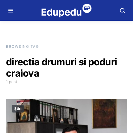
BROWSING TAG
directia drumuri si poduri
craiova
1 post
Știri