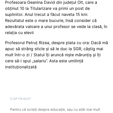
Profesoara Geanina David din județul Olt, care a
obținut 10 la Titularizare va primi un post de
suplinitor. Anul trecut a făcut naveta 15 km:
Rezultatul este o mare bucurie, însă consider că
adevărata valoare a unui profesor se vede la clasă, în
relația cu elevii
Profesorul Petruț Rizea, despre plata cu ora: Dacă mă
apuc să strâng sticle și să le duc la SGR, câștig mai
mult într-o zi / Statul îți aruncă niște mărunțiș și îți
cere să-i spui „salariu”. Asta este umilință
instituționalizată
COPYRIGHT
Pentru că scrieți despre educație, sau cu atât mai mult