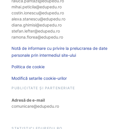
raluca.pantazi@edupedu.ro
mihai.peticila@edupedu.ro
costin.ionescu@edupedu.ro
alexa.stanescu@edupedu.ro
diana.ghimisi@edupedu.ro
stefan.lefter@edupedu.ro
ramona.florea@edupedu.ro
Notă de informare cu privire la prelucrarea de date
personale prin intermediul site-ului
Politica de cookie
Modifică setarile cookie-urilor
PUBLICITATE ȘI PARTENERIATE
Adresă de e-mail
comunicare@edupedu.ro
STATISTICI EDUPEDU.RO