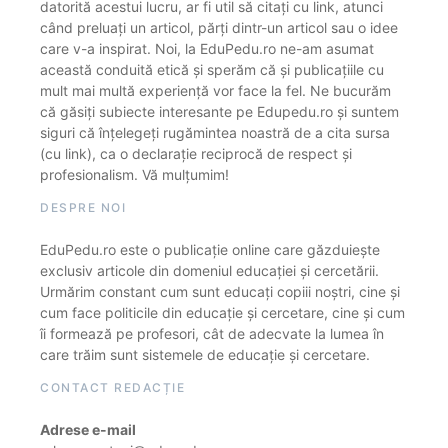
datorită acestui lucru, ar fi util să citați cu link, atunci
când preluați un articol, părți dintr-un articol sau o idee
care v-a inspirat. Noi, la EduPedu.ro ne-am asumat
această conduită etică și sperăm că și publicațiile cu
mult mai multă experiență vor face la fel. Ne bucurăm
că găsiți subiecte interesante pe Edupedu.ro și suntem
siguri că înțelegeți rugămintea noastră de a cita sursa
(cu link), ca o declarație reciprocă de respect și
profesionalism. Vă mulțumim!
DESPRE NOI
EduPedu.ro este o publicație online care găzduiește
exclusiv articole din domeniul educației și cercetării.
Urmărim constant cum sunt educați copiii noștri, cine și
cum face politicile din educație și cercetare, cine și cum
îi formează pe profesori, cât de adecvate la lumea în
care trăim sunt sistemele de educație și cercetare.
CONTACT REDACȚIE
Adrese e-mail