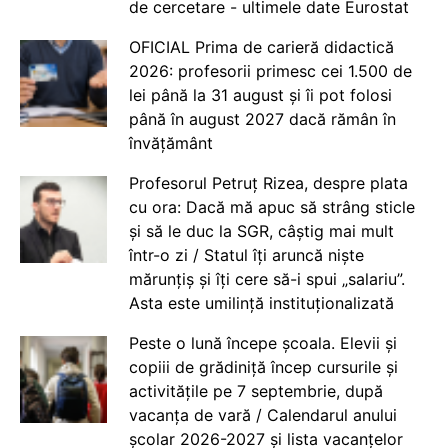
de cercetare - ultimele date Eurostat
OFICIAL Prima de carieră didactică
2026: profesorii primesc cei 1.500 de
lei până la 31 august și îi pot folosi
până în august 2027 dacă rămân în
învățământ
Profesorul Petruț Rizea, despre plata
cu ora: Dacă mă apuc să strâng sticle
și să le duc la SGR, câștig mai mult
într-o zi / Statul îți aruncă niște
mărunțiș și îți cere să-i spui „salariu”.
Asta este umilință instituționalizată
Peste o lună începe școala. Elevii și
copiii de grădiniță încep cursurile și
activitățile pe 7 septembrie, după
vacanța de vară / Calendarul anului
școlar 2026-2027 și lista vacanțelor