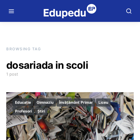
BROWSING TAG
dosariada in scoli
1 post
Educație
Gimnaziu
Învățământ Primar
Liceu
Profesori
Știri