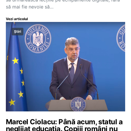
să mai fie nevoie să…
Vezi articolul
Știri
Marcel Ciolacu: Până acum, statul a
neglijat educația. Copiii români nu