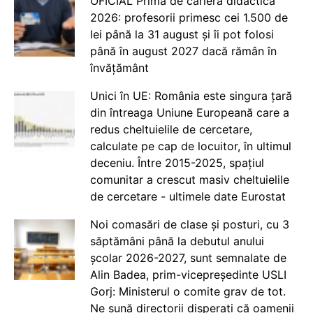
OFICIAL Prima de carieră didactică
2026: profesorii primesc cei 1.500 de
lei până la 31 august și îi pot folosi
până în august 2027 dacă rămân în
învățământ
Unici în UE: România este singura țară
din întreaga Uniune Europeană care a
redus cheltuielile de cercetare,
calculate pe cap de locuitor, în ultimul
deceniu. Între 2015-2025, spațiul
comunitar a crescut masiv cheltuielile
de cercetare - ultimele date Eurostat
Noi comasări de clase și posturi, cu 3
săptămâni până la debutul anului
școlar 2026-2027, sunt semnalate de
Alin Badea, prim-vicepreședinte USLI
Gorj: Ministerul o comite grav de tot.
Ne sună directorii disperați că oamenii