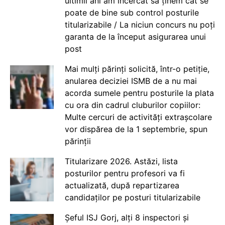
ultimii ani am încercat să ținem cât se
poate de bine sub control posturile
titularizabile / La niciun concurs nu poți
garanta de la început asigurarea unui
post
Mai mulți părinți solicită, într-o petiție,
anularea deciziei ISMB de a nu mai
acorda sumele pentru posturile la plata
cu ora din cadrul cluburilor copiilor:
Multe cercuri de activități extrașcolare
vor dispărea de la 1 septembrie, spun
părinții
Titularizare 2026. Astăzi, lista
posturilor pentru profesori va fi
actualizată, după repartizarea
candidaților pe posturi titularizabile
Șeful ISJ Gorj, alți 8 inspectori și