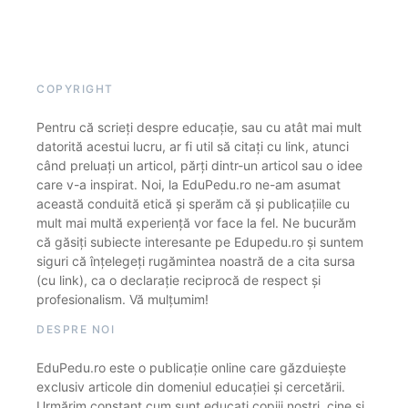
COPYRIGHT
Pentru că scrieți despre educație, sau cu atât mai mult
datorită acestui lucru, ar fi util să citați cu link, atunci
când preluați un articol, părți dintr-un articol sau o idee
care v-a inspirat. Noi, la EduPedu.ro ne-am asumat
această conduită etică și sperăm că și publicațiile cu
mult mai multă experiență vor face la fel. Ne bucurăm
că găsiți subiecte interesante pe Edupedu.ro și suntem
siguri că înțelegeți rugămintea noastră de a cita sursa
(cu link), ca o declarație reciprocă de respect și
profesionalism. Vă mulțumim!
DESPRE NOI
EduPedu.ro este o publicație online care găzduiește
exclusiv articole din domeniul educației și cercetării.
Urmărim constant cum sunt educați copiii noștri, cine și