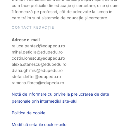
cum face politicile din educație și cercetare, cine și cum
îi formează pe profesori, cât de adecvate la lumea în
care trăim sunt sistemele de educație și cercetare.
CONTACT REDACȚIE
Adrese e-mail
raluca.pantazi@edupedu.ro
mihai.peticila@edupedu.ro
costin.ionescu@edupedu.ro
alexa.stanescu@edupedu.ro
diana.ghimisi@edupedu.ro
stefan.lefter@edupedu.ro
ramona.florea@edupedu.ro
Notă de informare cu privire la prelucrarea de date
personale prin intermediul site-ului
Politica de cookie
Modifică setarile cookie-urilor