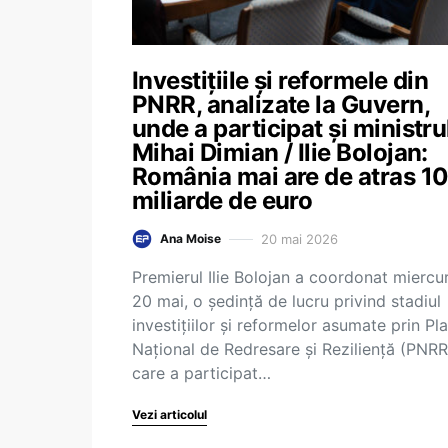
Investițiile și reformele din
PNRR, analizate la Guvern,
unde a participat și ministru
Mihai Dimian / Ilie Bolojan:
România mai are de atras 1
miliarde de euro
20 mai 2026
Ana Moise
Premierul Ilie Bolojan a coordonat miercur
20 mai, o ședință de lucru privind stadiul
investițiilor și reformelor asumate prin Pl
Național de Redresare și Reziliență (PNRR)
care a participat…
Vezi articolul