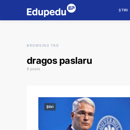
ȘTIRI
BROWSING TAG
dragos paslaru
8 posts
Știri