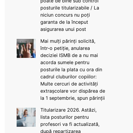
poate de bine sub control
posturile titularizabile / La
niciun concurs nu poți
garanta de la început
asigurarea unui post
Mai mulți părinți solicită,
într-o petiție, anularea
deciziei ISMB de a nu mai
acorda sumele pentru
posturile la plata cu ora din
cadrul cluburilor copiilor:
Multe cercuri de activități
extrașcolare vor dispărea de
la 1 septembrie, spun părinții
Titularizare 2026. Astăzi,
lista posturilor pentru
profesori va fi actualizată,
după repartizarea