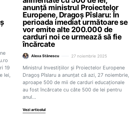
alimentate cu 500 de lei,
anunță ministrul Proiectelor
Europene, Dragoș Pîslaru: În
oș
perioada imediat următoare se
vor emite alte 200.000 de
carduri noi ce urmează să fie
încărcate
ene
27 noiembrie 2025
Alexa Stănescu
u.ro
ri 19
Ministrul Investițiilor și Proiectelor Europene
 lei,
Dragoș Pîslaru a anunțat că azi, 27 noiembrie,
aproape 500 de mii de carduri educaționale
au fost încărcate cu câte 500 de lei pentru
anul…
Vezi articolul