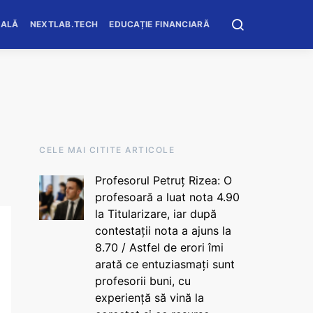
OALĂ
NEXTLAB.TECH
EDUCAȚIE FINANCIARĂ
CELE MAI CITITE ARTICOLE
Profesorul Petruț Rizea: O
profesoară a luat nota 4.90
la Titularizare, iar după
contestații nota a ajuns la
8.70 / Astfel de erori îmi
arată ce entuziasmați sunt
profesorii buni, cu
experiență să vină la