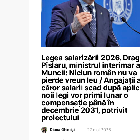
Legea salarizării 2026. Dra
Pîslaru, ministrul interimar a
Muncii: Niciun român nu va
pierde vreun leu / Angajații 
căror salarii scad după apli
noii legi vor primi lunar o
compensație până în
decembrie 2031, potrivit
proiectului
27 mai 2026
Diana Ghimiși