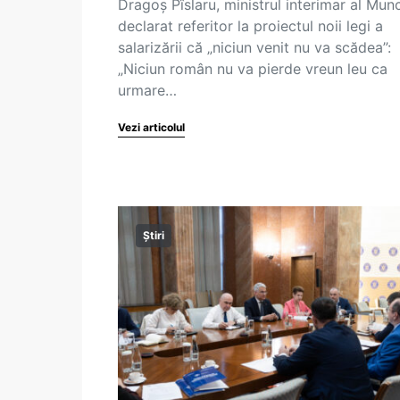
Dragoș Pîslaru, ministrul interimar al Munc
declarat referitor la proiectul noii legi a
salarizării că „niciun venit nu va scădea”:
„Niciun român nu va pierde vreun leu ca
urmare…
Vezi articolul
Știri