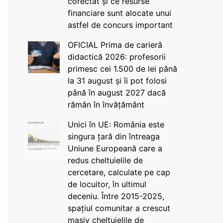
corectat și ce resurse
financiare sunt alocate unui
astfel de concurs important
OFICIAL Prima de carieră
didactică 2026: profesorii
primesc cei 1.500 de lei până
la 31 august și îi pot folosi
până în august 2027 dacă
rămân în învățământ
Unici în UE: România este
singura țară din întreaga
Uniune Europeană care a
redus cheltuielile de
cercetare, calculate pe cap
de locuitor, în ultimul
deceniu. Între 2015-2025,
spațiul comunitar a crescut
masiv cheltuielile de