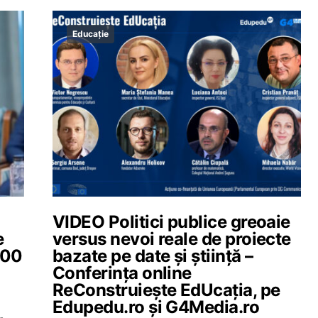
Educație
VIDEO Politici publice greoaie
e
versus nevoi reale de proiecte
500
bazate pe date și știință –
Conferința online
ReConstruiește EdUcația, pe
Edupedu.ro și G4Media.ro