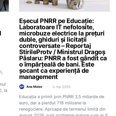
Eșecul PNRR pe Educație:
Laboratoare IT nefolosite,
l
microbuze electrice la prețuri
duble, ghiduri și licitații
0
controversate – Reportaj
StirileProtv / Ministrul Dragoș
Pâslaru: PNRR a fost gândit ca
o împărțeală de bani. Este
șocant ca experiență de
i,
management
anul
4 mai 2026
Ana Moise
, la
Educația a primit prin PNRR 3,5 miliarde de
euro, dar a pierdut 718 milioane la
renegociere. Aproape de termenul limită din
august 2026, sunt probleme majore cum ar fi