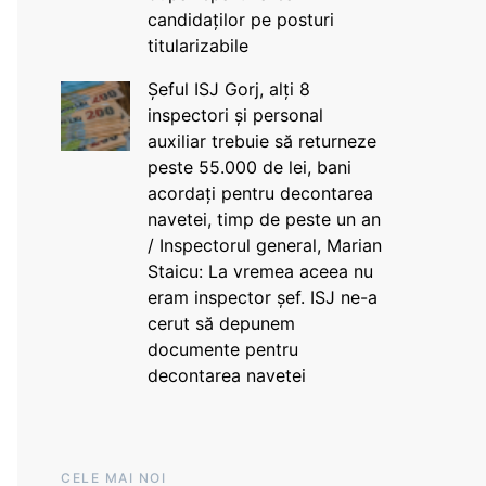
candidaților pe posturi
titularizabile
Șeful ISJ Gorj, alți 8
inspectori și personal
auxiliar trebuie să returneze
peste 55.000 de lei, bani
acordați pentru decontarea
navetei, timp de peste un an
/ Inspectorul general, Marian
Staicu: La vremea aceea nu
eram inspector șef. ISJ ne-a
cerut să depunem
documente pentru
decontarea navetei
CELE MAI NOI