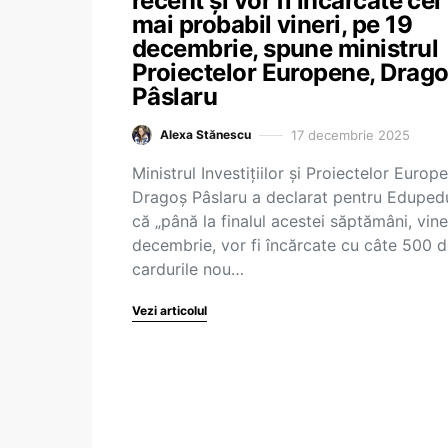
recent și vor fi încărcate cel
mai probabil vineri, pe 19
decembrie, spune ministrul
Proiectelor Europene, Drag
Pâslaru
17 decembrie 2025
Alexa Stănescu
Ministrul Investițiilor și Proiectelor Europ
Dragoș Pâslaru a declarat pentru Eduped
că „până la finalul acestei săptămâni, vine
decembrie, vor fi încărcate cu câte 500 de
cardurile nou…
Vezi articolul