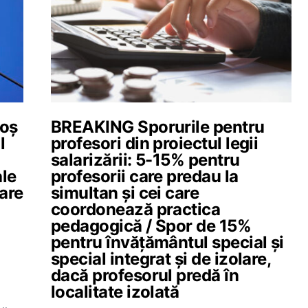
goș
BREAKING Sporurile pentru
l
profesori din proiectul legii
salarizării: 5-15% pentru
ale
profesorii care predau la
care
simultan și cei care
coordonează practica
pedagogică / Spor de 15%
pentru învățământul special și
special integrat și de izolare,
dacă profesorul predă în
localitate izolată