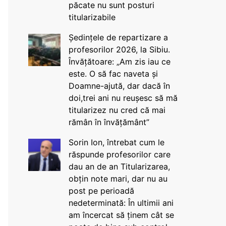
păcate nu sunt posturi
titularizabile
Ședințele de repartizare a
profesorilor 2026, la Sibiu.
Învățătoare: „Am zis iau ce
este. O să fac naveta și
Doamne-ajută, dar dacă în
doi,trei ani nu reușesc să mă
titularizez nu cred că mai
rămân în învățământ”
Sorin Ion, întrebat cum le
răspunde profesorilor care
dau an de an Titularizarea,
obțin note mari, dar nu au
post pe perioadă
nedeterminată: În ultimii ani
am încercat să ținem cât se