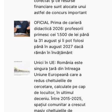
corectat și ce resurse
financiare sunt alocate unui
astfel de concurs important
OFICIAL Prima de carieră
didactică 2026: profesorii
primesc cei 1.500 de lei până
la 31 august și îi pot folosi
până în august 2027 dacă
rămân în învățământ
Unici în UE: România este
singura țară din întreaga
Uniune Europeană care a
redus cheltuielile de
cercetare, calculate pe cap
de locuitor, în ultimul
deceniu. Între 2015-2025,
spațiul comunitar a crescut
masiv cheltuielile de