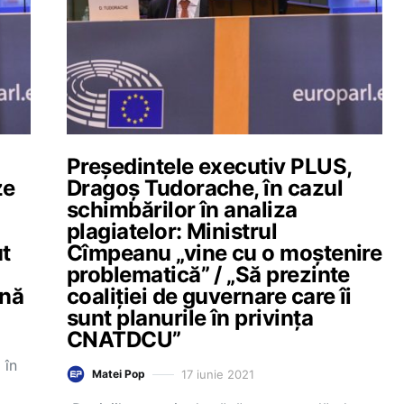
Președintele executiv PLUS,
ze
Dragoș Tudorache, în cazul
schimbărilor în analiza
plagiatelor: Ministrul
t
Cîmpeanu „vine cu o moștenire
problematică” / „Să prezinte
ană
coaliției de guvernare care îi
sunt planurile în privința
CNATDCU”
 în
17 iunie 2021
Matei Pop