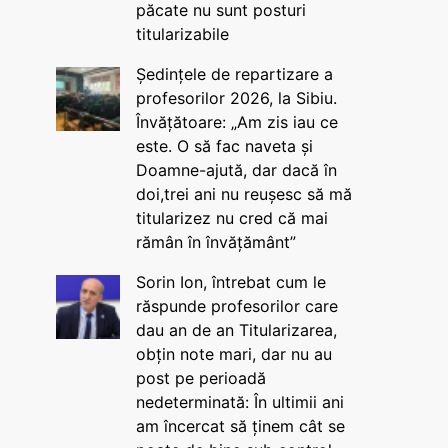
păcate nu sunt posturi
titularizabile
Ședințele de repartizare a
profesorilor 2026, la Sibiu.
Învățătoare: „Am zis iau ce
este. O să fac naveta și
Doamne-ajută, dar dacă în
doi,trei ani nu reușesc să mă
titularizez nu cred că mai
rămân în învățământ”
Sorin Ion, întrebat cum le
răspunde profesorilor care
dau an de an Titularizarea,
obțin note mari, dar nu au
post pe perioadă
nedeterminată: În ultimii ani
am încercat să ținem cât se