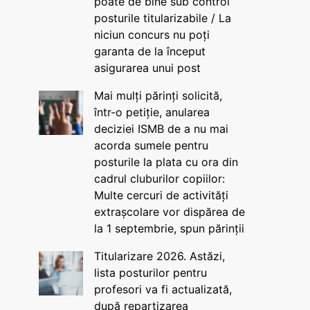
poate de bine sub control
posturile titularizabile / La
niciun concurs nu poți
garanta de la început
asigurarea unui post
Mai mulți părinți solicită,
într-o petiție, anularea
deciziei ISMB de a nu mai
acorda sumele pentru
posturile la plata cu ora din
cadrul cluburilor copiilor:
Multe cercuri de activități
extrașcolare vor dispărea de
la 1 septembrie, spun părinții
Titularizare 2026. Astăzi,
lista posturilor pentru
profesori va fi actualizată,
după repartizarea