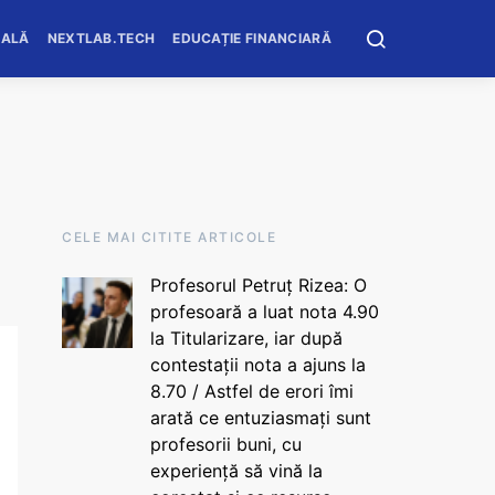
OALĂ
NEXTLAB.TECH
EDUCAȚIE FINANCIARĂ
CELE MAI CITITE ARTICOLE
Profesorul Petruț Rizea: O
profesoară a luat nota 4.90
la Titularizare, iar după
contestații nota a ajuns la
8.70 / Astfel de erori îmi
arată ce entuziasmați sunt
profesorii buni, cu
experiență să vină la