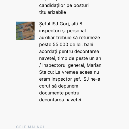
candidaților pe posturi
titularizabile
Șeful ISJ Gorj, alți 8
inspectori și personal
auxiliar trebuie să returneze
peste 55.000 de lei, bani
acordați pentru decontarea
navetei, timp de peste un an
/ Inspectorul general, Marian
Staicu: La vremea aceea nu
eram inspector șef. ISJ ne-a
cerut să depunem
documente pentru
decontarea navetei
CELE MAI NOI