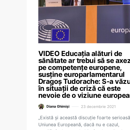
VIDEO Educația alături de
sănătate ar trebui să se axe
pe competențe europene,
susține europarlamentarul
Dragoș Tudorache: S-a văzu
în situații de criză că este
nevoie de o viziune europe
23 decembrie 2021
Diana Ghimiși
„Există și această discuție foarte serioasă
Uniunea Europeană, dacă nu e cazul,