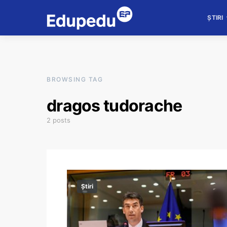
ȘTIRI
BROWSING TAG
dragos tudorache
2 posts
Știri