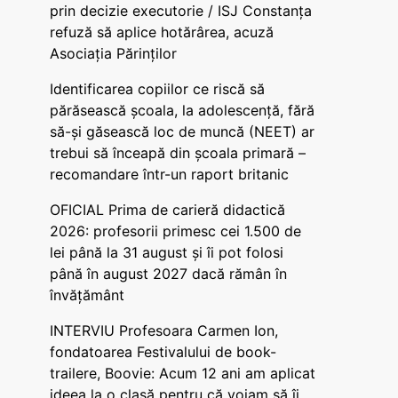
prin decizie executorie / ISJ Constanța
refuză să aplice hotărârea, acuză
Asociația Părinților
Identificarea copiilor ce riscă să
părăsească școala, la adolescență, fără
să-și găsească loc de muncă (NEET) ar
trebui să înceapă din școala primară –
recomandare într-un raport britanic
OFICIAL Prima de carieră didactică
2026: profesorii primesc cei 1.500 de
lei până la 31 august și îi pot folosi
până în august 2027 dacă rămân în
învățământ
INTERVIU Profesoara Carmen Ion,
fondatoarea Festivalului de book-
trailere, Boovie: Acum 12 ani am aplicat
ideea la o clasă pentru că voiam să îi