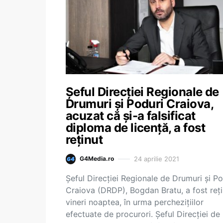
Șeful Direcției Regionale de
Drumuri și Poduri Craiova,
acuzat că și-a falsificat
diploma de licență, a fost
reținut
24 aprilie 2021
G4Media.ro
Șeful Direcției Regionale de Drumuri și Po
Craiova (DRDP), Bogdan Bratu, a fost reți
vineri noaptea, în urma perchezițiilor
efectuate de procurori. Șeful Direcției de