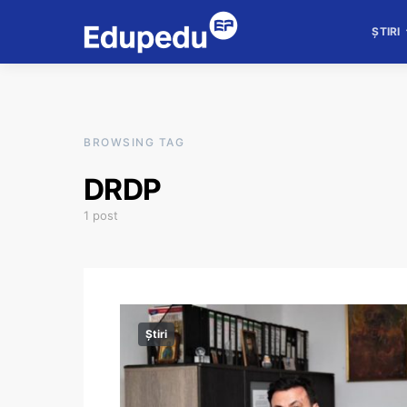
ȘTIRI
BROWSING TAG
DRDP
1 post
Știri