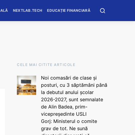
OALĂ
NEXTLAB.TECH
EDUCAȚIE FINANCIARĂ
CELE MAI CITITE ARTICOLE
Noi comasări de clase și
posturi, cu 3 săptămâni până
la debutul anului școlar
2026-2027, sunt semnalate
de Alin Badea, prim-
vicepreședinte USLI
Gorj: Ministerul o comite
grav de tot. Ne sună