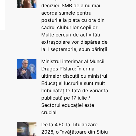
deciziei ISMB de a nu mai
acorda sumele pentru
posturile la plata cu ora din
cadrul cluburilor copiilor:
Multe cercuri de activități
extrașcolare vor dispărea de
la 1 septembrie, spun părinții
Ministrul interimar al Muncii
Dragos Pîslaru: În urma
ultimelor discuții cu ministrul
Educației lucrurile sunt mult
îmbunătățite față de varianta
publicată pe 17 iulie /
Sectorul educației este
crucial
De la 4.90 la Titularizare
2026, o învățătoare din Sibiu