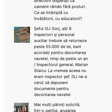
directorii disperați că
oamenii rămân fără posturi.
Ce se întâmplă cu
învățătorii, cu educatorii?
Șeful ISJ Gorj, alți 8
inspectori și personal
auxiliar trebuie să returneze
peste 55.000 de lei, bani
acordați pentru decontarea
navetei, timp de peste un an
/ Inspectorul general, Marian
Staicu: La vremea aceea nu
eram inspector șef. ISJ ne-a
cerut să depunem
documente pentru
decontarea navetei
Mai mulți părinți solicită,
într-o petiție, anularea