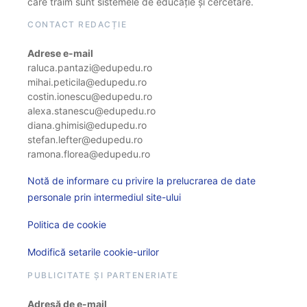
care trăim sunt sistemele de educație și cercetare.
CONTACT REDACȚIE
Adrese e-mail
raluca.pantazi@edupedu.ro
mihai.peticila@edupedu.ro
costin.ionescu@edupedu.ro
alexa.stanescu@edupedu.ro
diana.ghimisi@edupedu.ro
stefan.lefter@edupedu.ro
ramona.florea@edupedu.ro
Notă de informare cu privire la prelucrarea de date
personale prin intermediul site-ului
Politica de cookie
Modifică setarile cookie-urilor
PUBLICITATE ȘI PARTENERIATE
Adresă de e-mail