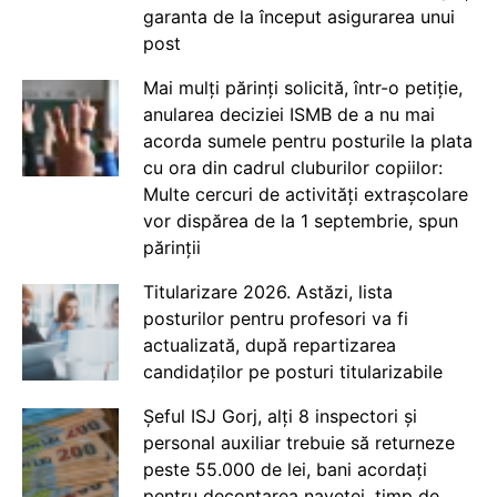
garanta de la început asigurarea unui
post
Mai mulți părinți solicită, într-o petiție,
anularea deciziei ISMB de a nu mai
acorda sumele pentru posturile la plata
cu ora din cadrul cluburilor copiilor:
Multe cercuri de activități extrașcolare
vor dispărea de la 1 septembrie, spun
părinții
Titularizare 2026. Astăzi, lista
posturilor pentru profesori va fi
actualizată, după repartizarea
candidaților pe posturi titularizabile
Șeful ISJ Gorj, alți 8 inspectori și
personal auxiliar trebuie să returneze
peste 55.000 de lei, bani acordați
pentru decontarea navetei, timp de