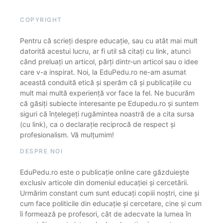
COPYRIGHT
Pentru că scrieți despre educație, sau cu atât mai mult
datorită acestui lucru, ar fi util să citați cu link, atunci
când preluați un articol, părți dintr-un articol sau o idee
care v-a inspirat. Noi, la EduPedu.ro ne-am asumat
această conduită etică și sperăm că și publicațiile cu
mult mai multă experiență vor face la fel. Ne bucurăm
că găsiți subiecte interesante pe Edupedu.ro și suntem
siguri că înțelegeți rugămintea noastră de a cita sursa
(cu link), ca o declarație reciprocă de respect și
profesionalism. Vă mulțumim!
DESPRE NOI
EduPedu.ro este o publicație online care găzduiește
exclusiv articole din domeniul educației și cercetării.
Urmărim constant cum sunt educați copiii noștri, cine și
cum face politicile din educație și cercetare, cine și cum
îi formează pe profesori, cât de adecvate la lumea în