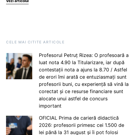
Vezi articolul
CELE MAI CITITE ARTICOLE
Profesorul Petruț Rizea: O profesoară a
luat nota 4.90 la Titularizare, iar după
contestații nota a ajuns la 8.70 / Astfel
de erori îmi arată ce entuziasmați sunt
profesorii buni, cu experiență să vină la
corectat și ce resurse financiare sunt
alocate unui astfel de concurs
important
OFICIAL Prima de carieră didactică
2026: profesorii primesc cei 1.500 de
lei până la 31 august și îi pot folosi