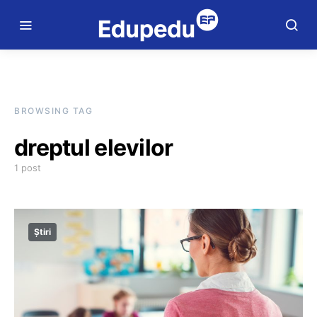
BROWSING TAG
dreptul elevilor
1 post
Știri