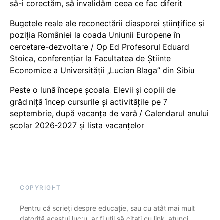
să-i corectăm, să invalidăm ceea ce fac diferit
Bugetele reale ale reconectării diasporei științifice și
poziția României la coada Uniunii Europene în
cercetare-dezvoltare / Op Ed Profesorul Eduard
Stoica, conferențiar la Facultatea de Științe
Economice a Universității „Lucian Blaga” din Sibiu
Peste o lună începe școala. Elevii și copiii de
grădiniță încep cursurile și activitățile pe 7
septembrie, după vacanța de vară / Calendarul anului
școlar 2026-2027 și lista vacanțelor
COPYRIGHT
Pentru că scrieți despre educație, sau cu atât mai mult
datorită acestui lucru, ar fi util să citați cu link, atunci