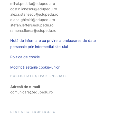
mihai.peticila@edupedu.ro
costin.ionescu@edupedu.ro
alexa.stanescu@edupedu.ro
diana.ghimisi@edupedu.ro
stefan.lefter@edupedu.ro
ramona.florea@edupedu.ro
Notă de informare cu privire la prelucrarea de date
personale prin intermediul site-ului
Politica de cookie
Modifică setarile cookie-urilor
PUBLICITATE ȘI PARTENERIATE
Adresă de e-mail
comunicare@edupedu.ro
STATISTICI EDUPEDU.RO