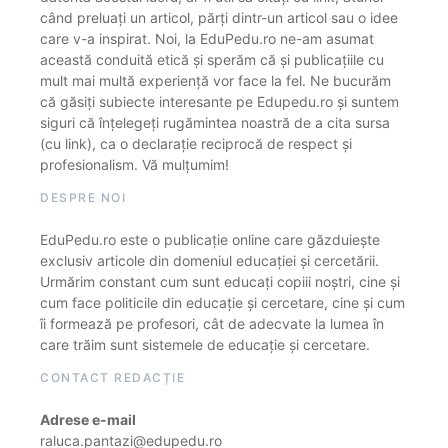
când preluați un articol, părți dintr-un articol sau o idee
care v-a inspirat. Noi, la EduPedu.ro ne-am asumat
această conduită etică și sperăm că și publicațiile cu
mult mai multă experiență vor face la fel. Ne bucurăm
că găsiți subiecte interesante pe Edupedu.ro și suntem
siguri că înțelegeți rugămintea noastră de a cita sursa
(cu link), ca o declarație reciprocă de respect și
profesionalism. Vă mulțumim!
DESPRE NOI
EduPedu.ro este o publicație online care găzduiește
exclusiv articole din domeniul educației și cercetării.
Urmărim constant cum sunt educați copiii noștri, cine și
cum face politicile din educație și cercetare, cine și cum
îi formează pe profesori, cât de adecvate la lumea în
care trăim sunt sistemele de educație și cercetare.
CONTACT REDACȚIE
Adrese e-mail
raluca.pantazi@edupedu.ro