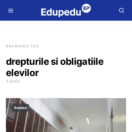
BROWSING TAG
drepturile si obligatiile
elevilor
2 posts
Analize