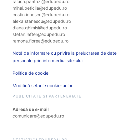
raluca.pantazi@edupedu.ro
mihai.peticila@edupedu.ro
costin.ionescu@edupedu.ro
alexa.stanescu@edupedu.ro
diana.ghimisi@edupedu.ro
stefan.lefter@edupedu.ro
ramona.florea@edupedu.ro
Notă de informare cu privire la prelucrarea de date
personale prin intermediul site-ului
Politica de cookie
Modifică setarile cookie-urilor
PUBLICITATE ȘI PARTENERIATE
Adresă de e-mail
comunicare@edupedu.ro
STATISTICI EDUPEDU.RO