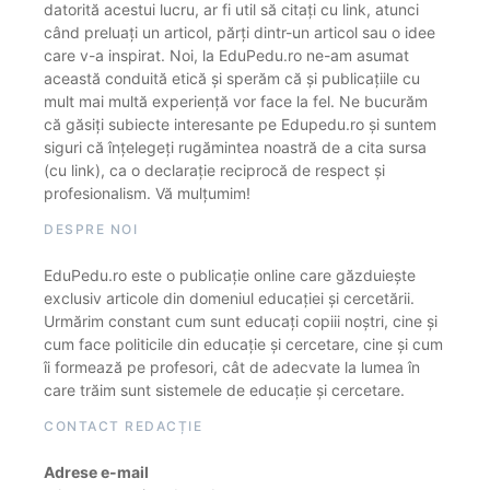
datorită acestui lucru, ar fi util să citați cu link, atunci
când preluați un articol, părți dintr-un articol sau o idee
care v-a inspirat. Noi, la EduPedu.ro ne-am asumat
această conduită etică și sperăm că și publicațiile cu
mult mai multă experiență vor face la fel. Ne bucurăm
că găsiți subiecte interesante pe Edupedu.ro și suntem
siguri că înțelegeți rugămintea noastră de a cita sursa
(cu link), ca o declarație reciprocă de respect și
profesionalism. Vă mulțumim!
DESPRE NOI
EduPedu.ro este o publicație online care găzduiește
exclusiv articole din domeniul educației și cercetării.
Urmărim constant cum sunt educați copiii noștri, cine și
cum face politicile din educație și cercetare, cine și cum
îi formează pe profesori, cât de adecvate la lumea în
care trăim sunt sistemele de educație și cercetare.
CONTACT REDACȚIE
Adrese e-mail