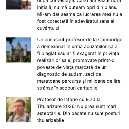
după contestație: Când am văzut nota
inițială, nu mă puteam opri din plâns.
Mi-am dat seama că lucrarea mea nu a
fost corectată în adevăratul sens al
cuvântului
Un cunoscut profesor de la Cambridge
a demisionat în urma acuzațiilor că ar
fi plagiat sau ar fi exagerat în privința
realizărilor sale, promovate printr-o
poveste de viață marcată de un
diagnostic de autism, zeci de
maratoane parcurse și milioane de lire
strânse în scopuri caritabile
Profesor de Istorie cu 9.70 la
Titularizare 2026: Nu prea sunt mari
așteptările. Din păcate nu sunt posturi
titularizabile