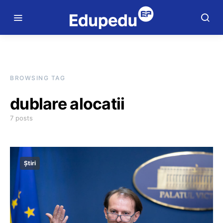
BROWSING TAG
dublare alocatii
7 posts
Știri