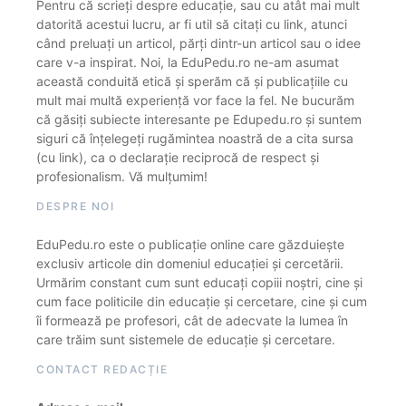
Pentru că scrieți despre educație, sau cu atât mai mult
datorită acestui lucru, ar fi util să citați cu link, atunci
când preluați un articol, părți dintr-un articol sau o idee
care v-a inspirat. Noi, la EduPedu.ro ne-am asumat
această conduită etică și sperăm că și publicațiile cu
mult mai multă experiență vor face la fel. Ne bucurăm
că găsiți subiecte interesante pe Edupedu.ro și suntem
siguri că înțelegeți rugămintea noastră de a cita sursa
(cu link), ca o declarație reciprocă de respect și
profesionalism. Vă mulțumim!
DESPRE NOI
EduPedu.ro este o publicație online care găzduiește
exclusiv articole din domeniul educației și cercetării.
Urmărim constant cum sunt educați copiii noștri, cine și
cum face politicile din educație și cercetare, cine și cum
îi formează pe profesori, cât de adecvate la lumea în
care trăim sunt sistemele de educație și cercetare.
CONTACT REDACȚIE