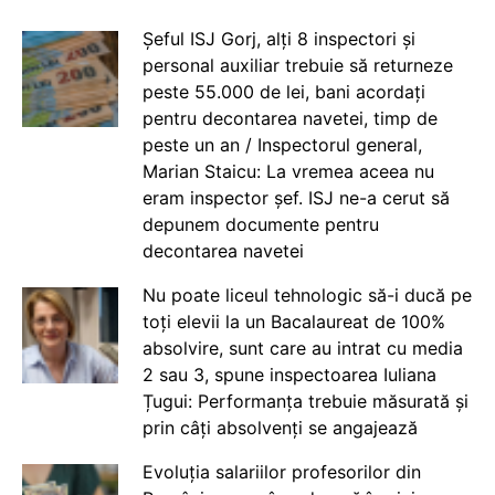
Șeful ISJ Gorj, alți 8 inspectori și
personal auxiliar trebuie să returneze
peste 55.000 de lei, bani acordați
pentru decontarea navetei, timp de
peste un an / Inspectorul general,
Marian Staicu: La vremea aceea nu
eram inspector șef. ISJ ne-a cerut să
depunem documente pentru
decontarea navetei
Nu poate liceul tehnologic să-i ducă pe
toți elevii la un Bacalaureat de 100%
absolvire, sunt care au intrat cu media
2 sau 3, spune inspectoarea Iuliana
Țugui: Performanța trebuie măsurată și
prin câți absolvenți se angajează
Evoluția salariilor profesorilor din