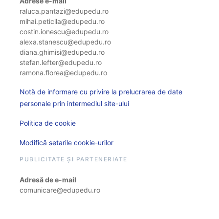
Adrese e-mail
raluca.pantazi@edupedu.ro
mihai.peticila@edupedu.ro
costin.ionescu@edupedu.ro
alexa.stanescu@edupedu.ro
diana.ghimisi@edupedu.ro
stefan.lefter@edupedu.ro
ramona.florea@edupedu.ro
Notă de informare cu privire la prelucrarea de date
personale prin intermediul site-ului
Politica de cookie
Modifică setarile cookie-urilor
PUBLICITATE ȘI PARTENERIATE
Adresă de e-mail
comunicare@edupedu.ro