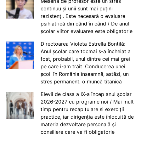
Meseria de profesor este un stres
continuu și unii sunt mai puțini
rezistenți. Este necesară o evaluare
psihiatrică din când în când / De anul
școlar viitor evaluarea este obligatorie
Directoarea Violeta Estrella Bontilă:
Anul școlar care tocmai s-a încheiat a
fost, probabil, unul dintre cei mai grei
pe care i-am trăit. Conducerea unei
școli în România înseamnă, astăzi, un
stres permanent, o muncă titanică
Elevii de clasa a IX-a încep anul școlar
2026-2027 cu programe noi / Mai mult
timp pentru recapitulare și exerciții
practice, iar dirigenția este înlocuită de
materia dezvoltare personală și
consiliere care va fi obligatorie