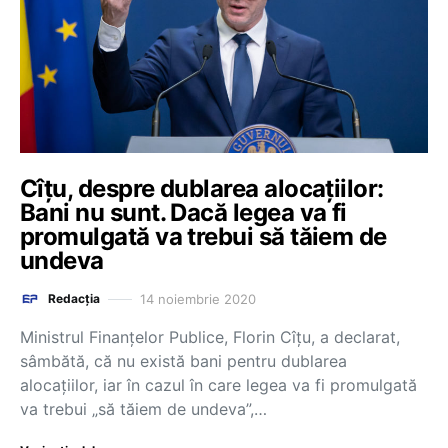
Cîţu, despre dublarea alocaţiilor:
Bani nu sunt. Dacă legea va fi
promulgată va trebui să tăiem de
undeva
14 noiembrie 2020
Redacția
Ministrul Finanţelor Publice, Florin Cîţu, a declarat,
sâmbătă, că nu există bani pentru dublarea
alocaţiilor, iar în cazul în care legea va fi promulgată
va trebui „să tăiem de undeva”,…