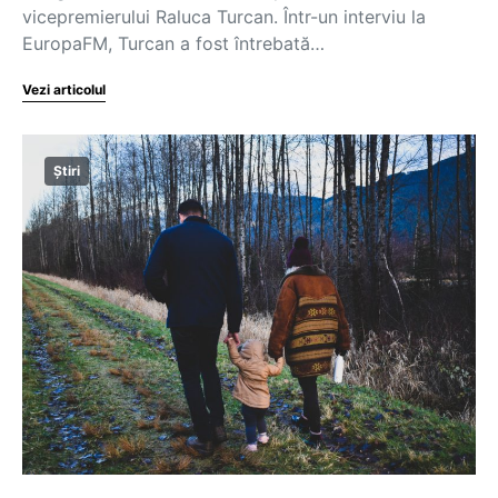
vicepremierului Raluca Turcan. Într-un interviu la
EuropaFM, Turcan a fost întrebată…
Vezi articolul
Știri