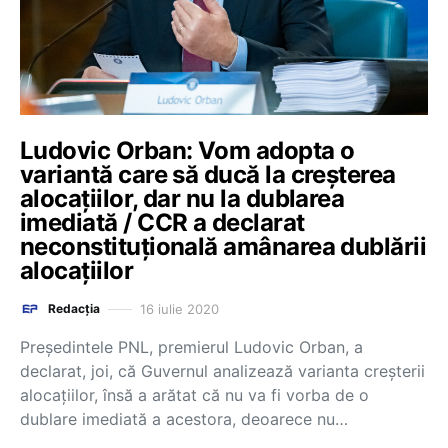
Ludovic Orban: Vom adopta o
variantă care să ducă la creşterea
alocaţiilor, dar nu la dublarea
imediată / CCR a declarat
neconstituțională amânarea dublării
alocațiilor
16 iulie 2020
Redacția
Preşedintele PNL, premierul Ludovic Orban, a
declarat, joi, că Guvernul analizează varianta creşterii
alocaţiilor, însă a arătat că nu va fi vorba de o
dublare imediată a acestora, deoarece nu…