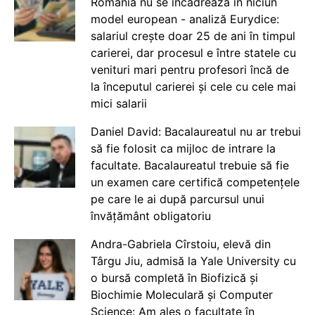
România nu se încadrează în niciun
model european - analiză Eurydice:
salariul crește doar 25 de ani în timpul
carierei, dar procesul e între statele cu
venituri mari pentru profesori încă de
la începutul carierei și cele cu cele mai
mici salarii
Daniel David: Bacalaureatul nu ar trebui
să fie folosit ca mijloc de intrare la
facultate. Bacalaureatul trebuie să fie
un examen care certifică competențele
pe care le ai după parcursul unui
învățământ obligatoriu
Andra-Gabriela Cîrstoiu, elevă din
Târgu Jiu, admisă la Yale University cu
o bursă completă în Biofizică și
Biochimie Moleculară și Computer
Science: Am ales o facultate în