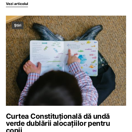
Vezi articolul
Știri
Curtea Constituțională dă undă
verde dublării alocațiilor pentru
copii