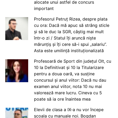
alocate unui astfel de concurs
important
Profesorul Petruț Rizea, despre plata
cu ora: Dacă mă apuc să strâng sticle
și să le duc la SGR, câștig mai mult
într-o zi / Statul îți aruncă niște
mărunțiș și îți cere să-i spui „salariu”.
Asta este umilință instituționalizată
Profesoară de Sport din județul Olt, cu
10 la Definitivat și 10 la Titularizare
pentru a doua oară, va susține
concursul și anul viitor: Dacă nu dau
examen anul viitor, nota 10 nu mai
valorează mare lucru. Cineva cu 5
poate să ia ore înaintea mea
Elevii de clasa a IX-a nu vor începe
școala cu manuale noi. Bogdan