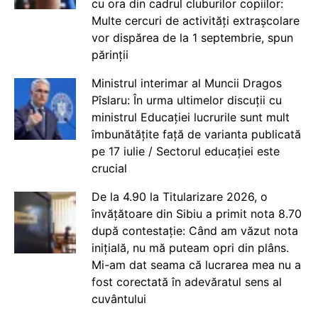
cu ora din cadrul cluburilor copiilor:
Multe cercuri de activități extrașcolare
vor dispărea de la 1 septembrie, spun
părinții
Ministrul interimar al Muncii Dragos
Pîslaru: În urma ultimelor discuții cu
ministrul Educației lucrurile sunt mult
îmbunătățite față de varianta publicată
pe 17 iulie / Sectorul educației este
crucial
De la 4.90 la Titularizare 2026, o
învățătoare din Sibiu a primit nota 8.70
după contestație: Când am văzut nota
inițială, nu mă puteam opri din plâns.
Mi-am dat seama că lucrarea mea nu a
fost corectată în adevăratul sens al
cuvântului