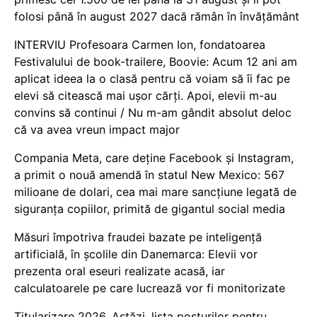
folosi până în august 2027 dacă rămân în învățământ
INTERVIU Profesoara Carmen Ion, fondatoarea
Festivalului de book-trailere, Boovie: Acum 12 ani am
aplicat ideea la o clasă pentru că voiam să îi fac pe
elevi să citească mai ușor cărți. Apoi, elevii m-au
convins să continui / Nu m-am gândit absolut deloc
că va avea vreun impact major
Compania Meta, care deține Facebook și Instagram,
a primit o nouă amendă în statul New Mexico: 567
milioane de dolari, cea mai mare sancțiune legată de
siguranța copiilor, primită de gigantul social media
Măsuri împotriva fraudei bazate pe inteligență
artificială, în școlile din Danemarca: Elevii vor
prezenta oral eseuri realizate acasă, iar
calculatoarele pe care lucrează vor fi monitorizate
Titularizare 2026. Astăzi, lista posturilor pentru