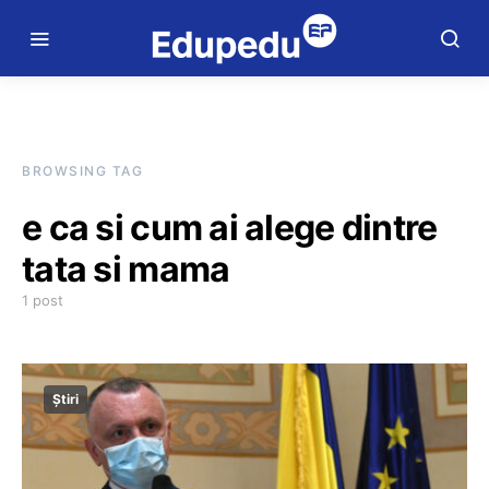
BROWSING TAG
e ca si cum ai alege dintre
tata si mama
1 post
Știri