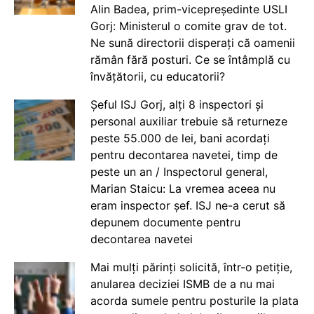
Alin Badea, prim-vicepreședinte USLI
Gorj: Ministerul o comite grav de tot.
Ne sună directorii disperați că oamenii
rămân fără posturi. Ce se întâmplă cu
învățătorii, cu educatorii?
Șeful ISJ Gorj, alți 8 inspectori și
personal auxiliar trebuie să returneze
peste 55.000 de lei, bani acordați
pentru decontarea navetei, timp de
peste un an / Inspectorul general,
Marian Staicu: La vremea aceea nu
eram inspector șef. ISJ ne-a cerut să
depunem documente pentru
decontarea navetei
Mai mulți părinți solicită, într-o petiție,
anularea deciziei ISMB de a nu mai
acorda sumele pentru posturile la plata