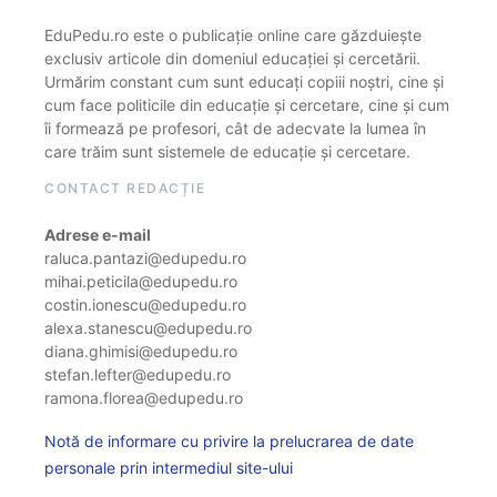
EduPedu.ro este o publicație online care găzduiește
exclusiv articole din domeniul educației și cercetării.
Urmărim constant cum sunt educați copiii noștri, cine și
cum face politicile din educație și cercetare, cine și cum
îi formează pe profesori, cât de adecvate la lumea în
care trăim sunt sistemele de educație și cercetare.
CONTACT REDACȚIE
Adrese e-mail
raluca.pantazi@edupedu.ro
mihai.peticila@edupedu.ro
costin.ionescu@edupedu.ro
alexa.stanescu@edupedu.ro
diana.ghimisi@edupedu.ro
stefan.lefter@edupedu.ro
ramona.florea@edupedu.ro
Notă de informare cu privire la prelucrarea de date
personale prin intermediul site-ului