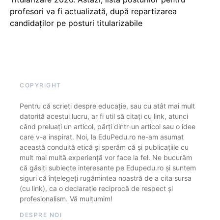
profesori va fi actualizată, după repartizarea
candidaților pe posturi titularizabile
COPYRIGHT
Pentru că scrieți despre educație, sau cu atât mai mult
datorită acestui lucru, ar fi util să citați cu link, atunci
când preluați un articol, părți dintr-un articol sau o idee
care v-a inspirat. Noi, la EduPedu.ro ne-am asumat
această conduită etică și sperăm că și publicațiile cu
mult mai multă experiență vor face la fel. Ne bucurăm
că găsiți subiecte interesante pe Edupedu.ro și suntem
siguri că înțelegeți rugămintea noastră de a cita sursa
(cu link), ca o declarație reciprocă de respect și
profesionalism. Vă mulțumim!
DESPRE NOI