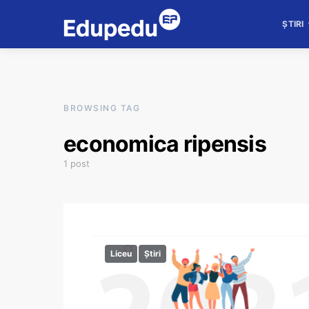
ȘTIRI
BROWSING TAG
economica ripensis
1 post
Liceu
Știri