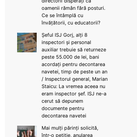
directorii disperați că
oamenii rămân fără posturi.
Ce se întâmplă cu
învățătorii, cu educatorii?
Șeful ISJ Gorj, alți 8
inspectori și personal
auxiliar trebuie să returneze
peste 55.000 de lei, bani
acordați pentru decontarea
navetei, timp de peste un an
/ Inspectorul general, Marian
Staicu: La vremea aceea nu
eram inspector șef. ISJ ne-a
cerut să depunem
documente pentru
decontarea navetei
Mai mulți părinți solicită,
într-o petiție, anularea