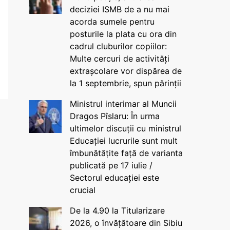
deciziei ISMB de a nu mai
acorda sumele pentru
posturile la plata cu ora din
cadrul cluburilor copiilor:
Multe cercuri de activități
extrașcolare vor dispărea de
la 1 septembrie, spun părinții
Ministrul interimar al Muncii
Dragos Pîslaru: În urma
ultimelor discuții cu ministrul
Educației lucrurile sunt mult
îmbunătățite față de varianta
publicată pe 17 iulie /
Sectorul educației este
crucial
De la 4.90 la Titularizare
2026, o învățătoare din Sibiu