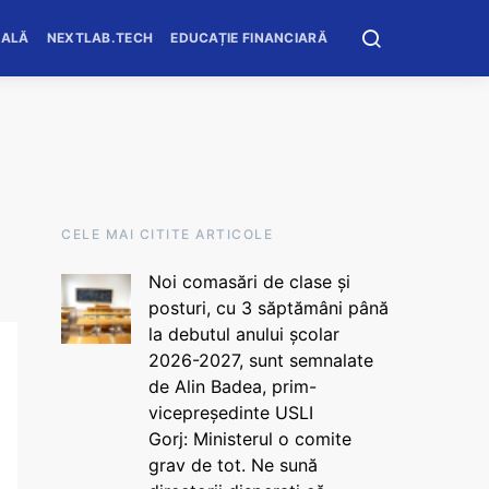
OALĂ
NEXTLAB.TECH
EDUCAȚIE FINANCIARĂ
CELE MAI CITITE ARTICOLE
Noi comasări de clase și
posturi, cu 3 săptămâni până
la debutul anului școlar
2026-2027, sunt semnalate
de Alin Badea, prim-
vicepreședinte USLI
Gorj: Ministerul o comite
grav de tot. Ne sună