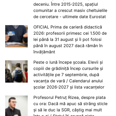
deceniu. Între 2015-2025, spațiul
comunitar a crescut masiv cheltuielile
de cercetare - ultimele date Eurostat
OFICIAL Prima de carieră didactică
2026: profesorii primesc cei 1.500 de
lei până la 31 august și îi pot folosi
până în august 2027 dacă rămân în
învățământ
Peste o lună începe școala. Elevii și
copiii de grădiniță încep cursurile și
activitățile pe 7 septembrie, după
vacanța de vară / Calendarul anului
școlar 2026-2027 și lista vacanțelor
Profesorul Petruț Rizea, despre plata
cu ora: Dacă mă apuc să strâng sticle
și să le duc la SGR, câștig mai mult
într-o zi / Statul îți aruncă niște