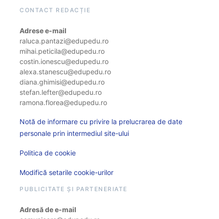
CONTACT REDACȚIE
Adrese e-mail
raluca.pantazi@edupedu.ro
mihai.peticila@edupedu.ro
costin.ionescu@edupedu.ro
alexa.stanescu@edupedu.ro
diana.ghimisi@edupedu.ro
stefan.lefter@edupedu.ro
ramona.florea@edupedu.ro
Notă de informare cu privire la prelucrarea de date
personale prin intermediul site-ului
Politica de cookie
Modifică setarile cookie-urilor
PUBLICITATE ȘI PARTENERIATE
Adresă de e-mail