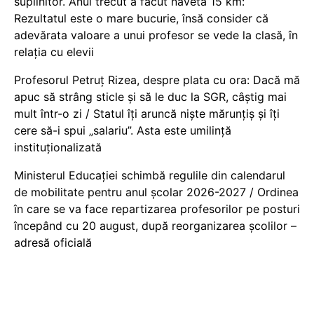
suplinitor. Anul trecut a făcut naveta 15 km:
Rezultatul este o mare bucurie, însă consider că
adevărata valoare a unui profesor se vede la clasă, în
relația cu elevii
Profesorul Petruț Rizea, despre plata cu ora: Dacă mă
apuc să strâng sticle și să le duc la SGR, câștig mai
mult într-o zi / Statul îți aruncă niște mărunțiș și îți
cere să-i spui „salariu”. Asta este umilință
instituționalizată
Ministerul Educației schimbă regulile din calendarul
de mobilitate pentru anul școlar 2026-2027 / Ordinea
în care se va face repartizarea profesorilor pe posturi
începând cu 20 august, după reorganizarea școlilor –
adresă oficială