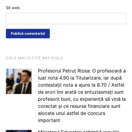
Sit web
CELE MAI CITITE ARTICOLE
Profesorul Petruț Rizea: O profesoară a
luat nota 4.90 la Titularizare, iar după
contestații nota a ajuns la 8.70 / Astfel
de erori îmi arată ce entuziasmați sunt
profesorii buni, cu experiență să vină la
corectat și ce resurse financiare sunt
alocate unui astfel de concurs
important
Ministerul Educației schimbă regulile