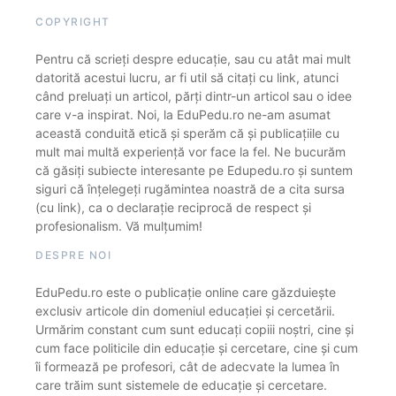
COPYRIGHT
Pentru că scrieți despre educație, sau cu atât mai mult
datorită acestui lucru, ar fi util să citați cu link, atunci
când preluați un articol, părți dintr-un articol sau o idee
care v-a inspirat. Noi, la EduPedu.ro ne-am asumat
această conduită etică și sperăm că și publicațiile cu
mult mai multă experiență vor face la fel. Ne bucurăm
că găsiți subiecte interesante pe Edupedu.ro și suntem
siguri că înțelegeți rugămintea noastră de a cita sursa
(cu link), ca o declarație reciprocă de respect și
profesionalism. Vă mulțumim!
DESPRE NOI
EduPedu.ro este o publicație online care găzduiește
exclusiv articole din domeniul educației și cercetării.
Urmărim constant cum sunt educați copiii noștri, cine și
cum face politicile din educație și cercetare, cine și cum
îi formează pe profesori, cât de adecvate la lumea în
care trăim sunt sistemele de educație și cercetare.