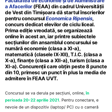
Facultatea de Economie și de Administrare
a Afacerilor
(FEAA) din cadrul Universității
de Vest din Timișoara dă startul înscrierilor
pentru concursul
Economica Ripensis
,
concurs dedicat elevilor de ciclu liceal.
Prima ediție vreodată, se organizează
online în acest an, iar printre subiectele
secțiunilor din ansamblul concursului se
numără economie (clasa a XI-a),
matematică (clasele IX-XII), T.I.C. (clasa a
X-a), finanțe (clasa a XII-a), turism (clasa a
XI-a). Concurenții care obțin peste 8 puncte
din 10, primesc un punct în plus la media de
admitere în FEAA UVT.
Concursul se va derula pe secțiuni, online,
în
perioada 20-22 aprilie 2021
. Pentru conectare, e
nevoie de un dispozitiv (laptop/ PC) cu o cameră