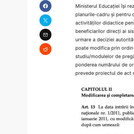
Ministerul Educației își r
planurile-cadru și pentru ce
activităților didactice pe
beneficiarilor direcți ai s
urmare a deciziei autorită
poate modifica prin ordin
studiu/modulelor de pregă
ponderea numărului de ore
prevede proiectul de act 