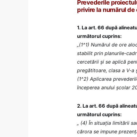
Prevederile proiectu
privire la numărul de
1. La art. 66 după alineat
următorul cuprins:
„(1^1) Numărul de ore aloc
stabilit prin planurile-cad
cercetării și se aplică pen
pregătitoare, clasa a V-a 
(1^2) Aplicarea prevederilo
începerea anului școlar 2
2. La art. 66 după alineat
următorul cuprins:
„ (4) În situația limitării 
cărora se impune prezența 