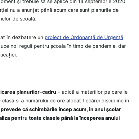
moment și trebuie să se aplice din 14 septembrie 2020,
ației nu a anunțat până acum care sunt planurile de
nelor de școală.
nsat în dezbatere un
proiect de Ordonanță de Urgență
oduce noi reguli pentru școala în timp de pandemie, dar
ucației.
ficarea planurilor-cadru
– adică a materiilor pe care le
 clasă și a numărului de ore alocat fiecărei discipline în
prevede că schimbările încep acum, în anul școlar
aliza pentru toate clasele până la începerea anului