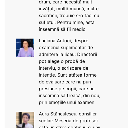
drum, care necesită mult
învățat, multă muncă, multe
sacrificii, trebuie s-o faci cu
sufletul. Pentru mine, asta
înseamnă să fii medic
Luciana Antoci, despre
examenul suplimentar de
admitere la liceu: Directorii
pot alege o probă de
interviu, o scrisoare de
intenție. Sunt atâtea forme
de evaluare care nu pun
presiune pe copii, care nu
înseamnă să treacă, din nou,
prin emoțiile unui examen
Aura Stănculescu, consilier
școlar: Meseria de profesor
este un stres continuu și unii