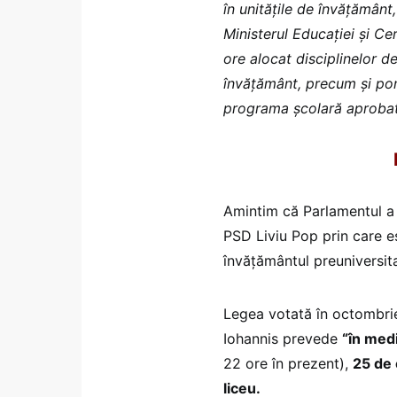
în unitățile de învățământ
Ministerul Educației și Ce
ore alocat disciplinelor d
învăţământ, precum și pon
programa școlară aprobat
Amintim că Parlamentul a 
PSD Liviu Pop prin care es
învățământul preuniversita
Legea votată în octombrie
Iohannis prevede
“în med
22 ore în prezent),
25 de 
liceu.