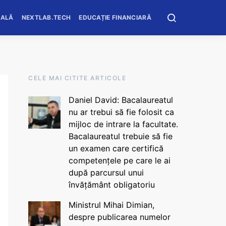
OALĂ
NEXTLAB.TECH
EDUCAȚIE FINANCIARĂ
CELE MAI CITITE ARTICOLE
Daniel David: Bacalaureatul
nu ar trebui să fie folosit ca
mijloc de intrare la facultate.
Bacalaureatul trebuie să fie
un examen care certifică
competențele pe care le ai
după parcursul unui
învățământ obligatoriu
Ministrul Mihai Dimian,
despre publicarea numelor