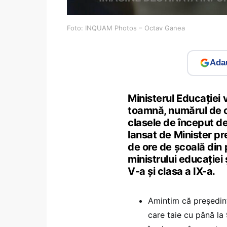
Foto: INQUAM Photos – Octav Ganea
Adau
Ministerul Educației
toamnă, numărul de or
clasele de început d
lansat de Minister p
de ore de școală din 
ministrului educației 
V-a și clasa a IX-a.
Amintim că președin
care taie cu până l