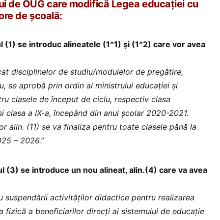
lui de OUG care modifică Legea educației cu
 ore de școală:
ul (1) se introduc alineatele (1^1) și (1^2) care vor avea
at disciplinelor de studiu/modulelor de pregătire,
ru, se aprobă prin ordin al ministrului educației și
tru clasele de început de ciclu, respectiv clasa
și clasa a IX-a, începând din anul școlar 2020-2021.
r alin. (11) se va finaliza pentru toate clasele până la
025 – 2026.”
ul (3) se introduce un nou alineat, alin.(4) care va avea
sau suspendării activităților didactice pentru realizarea
fizică a beneficiarilor direcți ai sistemului de educație