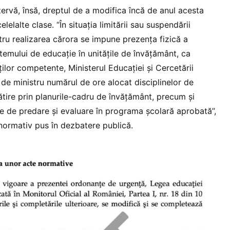
ezervă, însă, dreptul de a modifica încă de anul acesta
lelalte clase. “În situația limitării sau suspendării
ntru realizarea cărora se impune prezența fizică a
istemului de educație în unitățile de învățământ, ca
ților competente, Ministerul Educației și Cercetării
 de ministru numărul de ore alocat disciplinelor de
tire prin planurile-cadru de învăţământ, precum și
 de predare şi evaluare în programa școlară aprobată”,
normativ pus în dezbatere publică.