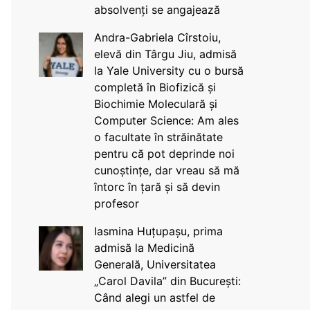
absolvenți se angajează
Andra-Gabriela Cîrstoiu,
elevă din Târgu Jiu, admisă
la Yale University cu o bursă
completă în Biofizică și
Biochimie Moleculară și
Computer Science: Am ales
o facultate în străinătate
pentru că pot deprinde noi
cunoștințe, dar vreau să mă
întorc în țară și să devin
profesor
Iasmina Huțupașu, prima
admisă la Medicină
Generală, Universitatea
„Carol Davila” din București:
Când alegi un astfel de