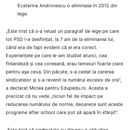
Ecaterina Andronescu o eliminase în 2012 din
lege.
„Este trist că s-a reluat un paragraf de lege pe care
tot PSD l-a desființat, la 7 ani de la eliminarea lui,
când era de fapt evident că el era corect.
Experiențele pe care le-am studiat atunci, cea
finlandeză și cea coreeană, erau temeiuri foarte clare
pentru așa ceva. Din păcate, s-a cedat la cererea
sindicatelor și s-a revenit la numărul excesiv de ore”,
a declarat Miclea pentru Edupedu.ro. Acesta a
precizat că nu vede „
niciun fel de impact pe
reducerea numărului de norme, deoarece sunt aceste
programe after school care pot să apară în sfârșit”.
„Este trist că sindicatele au din nou o atitudine