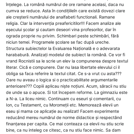
înțelege. La română numărul de ore ramane acelasi, daca nu
cumva se reduce. Asta în condițiileîn care există dovezi clare
ale creșterii numărului de analfabeti functionali. Ramane
religia. Clar la intervenția preafericitilor!!! Facem analize ale
eșecului școlar și cautam deseori vina profesorilor, dar în
ograda proprie nu privim. Schimbari peste schimbări, fără
niciun temei. Programele școlare se fac după ureche.
Structura subiectelor la Evaluarea Națională e o adevarata
harababură. Analizați modelul de subiect la română. Ce vor fi
vrand Rocnistii sa le scrie un elev la compunerea despre textul
literar. Cică e compunere. Dar nu lasa libertate elevului ci il
obliga sa faca referire la textul citat. Ce s-a vrut cu asta???
Oare nu aveau o logica si o practicabilitate argumentarile
anterioare??? Copiii aplicau niște noțiuni. Acum, săracii nu stiu
de unde sa o apuce. Si tot începem reforme. La gimnaziu este
a N-a. La liceu nimic. Continuam cu eseuri și comentarii, cu
Ion, cu Testament, cu Moromeții etc. Memorează elevii un
eseu și mama ce aplicație au realizat! Facem experimente
reducând mereu numărul de norme didactice și respectând
finanțarea per capita. Ce mai conteaza ca elevii nu stiu scrie
bine, ca nu inteleg ce citesc, ca nu stiu face nimic. Sa dam