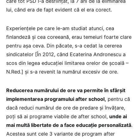
care tot PSD l-a desființat, la 7 ani de la eliminarea
lui, când era de fapt evident că el era corect.
Experiențele pe care le-am studiat atunci, cea
finlandeză și cea coreeană, erau temeiuri foarte clare
pentru așa ceva. Din păcate, s-a cedat la cererea
sindicatelor [În 2012, când Ecaterina Andronescu a
scos din legea educației limitarea orelor de școală –
N.Red.] și s-a revenit la numărul excesiv de ore.
Reducerea numărului de ore va permite în sfârșit
implementarea programului after school,
pentru că
dacă reduci numărul de ore de predare și învățare,
poți să ai programe viabile de after school,
unde ai
mai multă libertate de a face educație personalizată
.
Acestea sunt cele 3 variante de program after