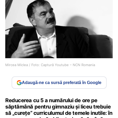
Mircea Miclea / Foto: Captură Youtube – NCN Romania
Adaugă-ne ca sursă preferată în Google
Reducerea cu 5 a numărului de ore pe
săptămână pentru gimnaziu și liceu trebuie
să „curețe” curriculumul de temele inutile: în