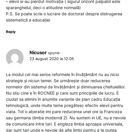
– elevii si-au pierdut motivația ( sigurul orizont palpabil este
sparanghelul, deci o atitudine normală)
P.S. Se poate scrie o lucrare de doctorat despre distrugerea
sistematică a educației
Reply
Nicusor
spune:
23 august 2020 la 12:05
La modul cel mai serios reformele în învățământ nu au nicio
strategie și niciun temei. Se urmărește doar reducerea
normelor din sistemul de învățământ și diminuarea cheltuielilor.
Nu stiu cine e în ROCNEE și care sunt principiile de lucru. E
ciudat sa elimini în anumite variante de plan cadru Educația
tehnologică, unde multe teme pregătesc efectiv elevii pentru
viata. Tot o aberatie imi pare reducerea unei ore la Franceza
sau germana (limba modernă 2). Nu suntem in UE, nu e nevoie
de comunicare intre tari. E engleza limba aproape universala,
dar sunt tari unde e nevoie de alte limbi pentru a te putea