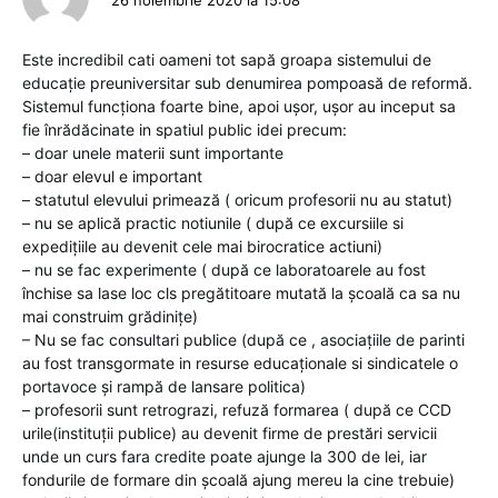
Este incredibil cati oameni tot sapă groapa sistemului de
educație preuniversitar sub denumirea pompoasă de reformă.
Sistemul funcționa foarte bine, apoi ușor, ușor au inceput sa
fie înrădăcinate in spatiul public idei precum:
– doar unele materii sunt importante
– doar elevul e important
– statutul elevului primează ( oricum profesorii nu au statut)
– nu se aplică practic notiunile ( după ce excursiile si
expedițiile au devenit cele mai birocratice actiuni)
– nu se fac experimente ( după ce laboratoarele au fost
închise sa lase loc cls pregătitoare mutată la școală ca sa nu
mai construim grădinițe)
– Nu se fac consultari publice (după ce , asociațiile de parinti
au fost transgormate in resurse educaționale si sindicatele o
portavoce și rampă de lansare politica)
– profesorii sunt retrograzi, refuză formarea ( după ce CCD
urile(instituții publice) au devenit firme de prestări servicii
unde un curs fara credite poate ajunge la 300 de lei, iar
fondurile de formare din școală ajung mereu la cine trebuie)