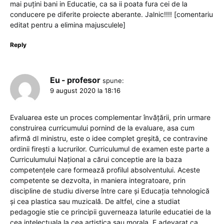
mai puțini bani in Educatie, ca sa ii poata fura cei de la
conducere pe diferite proiecte aberante. Jalnic!!!! [comentariu
editat pentru a elimina majusculele]
Reply
Eu - profesor
spune:
9 august 2020 la 18:16
Evaluarea este un proces complementar învățării, prin urmare
construirea curricumului pornind de la evaluare, asa cum
afirmă dl ministru, este o idee complet greșită, ce contravine
ordinii firești a lucrurilor. Curriculumul de examen este parte a
Curriculumului Național a cărui conceptie are la baza
competențele care formează profilul absolventului. Aceste
competente se dezvolta, in maniera integratoare, prin
discipline de studiu diverse între care și Educația tehnologică
și cea plastica sau muzicală. De altfel, cine a studiat
pedagogie stie ce principii guverneaza laturile educatiei de la
cea intelectuala la cea artistica sau morala. E adevarat ca