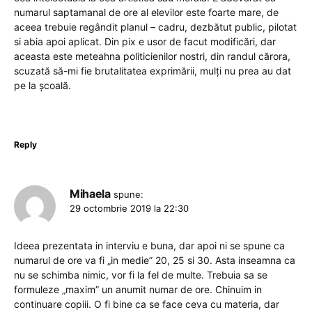
numarul saptamanal de ore al elevilor este foarte mare, de
aceea trebuie regândit planul – cadru, dezbătut public, pilotat
si abia apoi aplicat. Din pix e usor de facut modificări, dar
aceasta este meteahna politicienilor nostri, din randul cărora,
scuzată să-mi fie brutalitatea exprimării, mulți nu prea au dat
pe la școală.
Reply
Mihaela
spune:
29 octombrie 2019 la 22:30
Ideea prezentata in interviu e buna, dar apoi ni se spune ca
numarul de ore va fi „in medie” 20, 25 si 30. Asta inseamna ca
nu se schimba nimic, vor fi la fel de multe. Trebuia sa se
formuleze „maxim” un anumit numar de ore. Chinuim in
continuare copiii. O fi bine ca se face ceva cu materia, dar