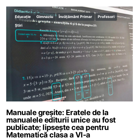
Educație
Gimnaziu
Învățământ Primar
Profesori
Știri
Manuale greșite: Eratele de la
manualele editurii unice au fost
publicate; lipsește cea pentru
Matematică clasa a VI-a