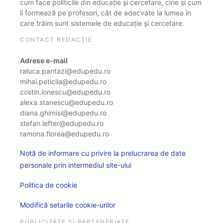
cum face politicile din educație și cercetare, cine și cum
îi formează pe profesori, cât de adecvate la lumea în
care trăim sunt sistemele de educație și cercetare.
CONTACT REDACȚIE
Adrese e-mail
raluca.pantazi@edupedu.ro
mihai.peticila@edupedu.ro
costin.ionescu@edupedu.ro
alexa.stanescu@edupedu.ro
diana.ghimisi@edupedu.ro
stefan.lefter@edupedu.ro
ramona.florea@edupedu.ro
Notă de informare cu privire la prelucrarea de date
personale prin intermediul site-ului
Politica de cookie
Modifică setarile cookie-urilor
PUBLICITATE ȘI PARTENERIATE