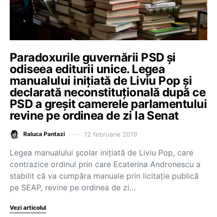
Paradoxurile guvernării PSD și
odiseea editurii unice. Legea
manualului inițiată de Liviu Pop și
declarată neconstituțională după ce
PSD a greșit camerele parlamentului
revine pe ordinea de zi la Senat
12 februarie 2019
Raluca Pantazi
Legea manualului școlar inițiată de Liviu Pop, care
contrazice ordinul prin care Ecaterina Andronescu a
stabilit că va cumpăra manuale prin licitație publică
pe SEAP, revine pe ordinea de zi…
Vezi articolul