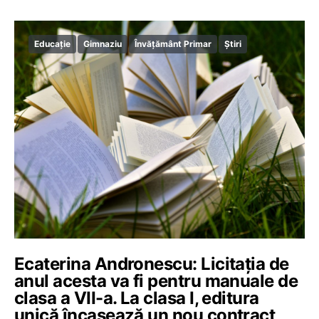
Educație
Gimnaziu
Învățământ Primar
Știri
Ecaterina Andronescu: Licitația de
anul acesta va fi pentru manuale de
clasa a VII-a. La clasa I, editura
unică încasează un nou contract