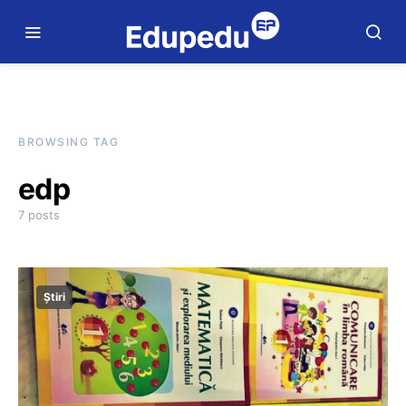
BROWSING TAG
edp
7 posts
Știri