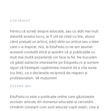
COPYRIGHT
Pentru că scrieți despre educație, sau cu atât mai mult
datorită acestui lucru, ar fi util să citați cu link, atunci
când preluați un articol, părți dintr-un articol sau o idee
care v-a inspirat. Noi, la EduPedu.ro ne-am asumat
această conduită etică și sperăm că și publicațiile cu
mult mai multă experiență vor face la fel. Ne bucurăm
că găsiți subiecte interesante pe Edupedu.ro și suntem
siguri că înțelegeți rugămintea noastră de a cita sursa
(cu link), ca o declarație reciprocă de respect și
profesionalism. Vă mulțumim!
DESPRE NOI
EduPedu.ro este o publicație online care găzduiește
exclusiv articole din domeniul educației și cercetării.
Urmărim constant cum sunt educați copiii noștri, cine și