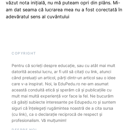
văzut nota inițială, nu mă puteam opri din plâns. Mi-
am dat seama că lucrarea mea nu a fost corectată în
adevăratul sens al cuvântului
COPYRIGHT
Pentru că scrieți despre educație, sau cu atât mai mult
datorită acestui lucru, ar fi util să citați cu link, atunci
când preluați un articol, părți dintr-un articol sau o idee
care v-a inspirat. Noi, la EduPedu.ro ne-am asumat
această conduită etică și sperăm că și publicațiile cu
mult mai multă experiență vor face la fel. Ne bucurăm
că găsiți subiecte interesante pe Edupedu.ro și suntem
siguri că înțelegeți rugămintea noastră de a cita sursa
(cu link), ca o declarație reciprocă de respect și
profesionalism. Vă mulțumim!
DESPRE NOI