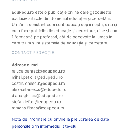
EduPedu.ro este o publicație online care găzduiește
exclusiv articole din domeniul educației și cercetării.
Urmărim constant cum sunt educați copiii noștri, cine și
cum face politicile din educație și cercetare, cine și cum
îi formează pe profesori, cât de adecvate la lumea în
care trăim sunt sistemele de educație și cercetare.
CONTACT REDACȚIE
Adrese e-mail
raluca.pantazi@edupedu.ro
mihai.peticila@edupedu.ro
costin.ionescu@edupedu.ro
alexa.stanescu@edupedu.ro
diana.ghimisi@edupedu.ro
stefan.lefter@edupedu.ro
ramona.florea@edupedu.ro
Notă de informare cu privire la prelucrarea de date
personale prin intermediul site-ului