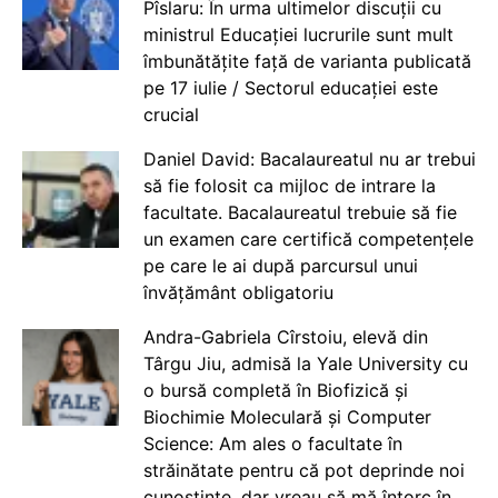
Pîslaru: În urma ultimelor discuții cu
ministrul Educației lucrurile sunt mult
îmbunătățite față de varianta publicată
pe 17 iulie / Sectorul educației este
crucial
Daniel David: Bacalaureatul nu ar trebui
să fie folosit ca mijloc de intrare la
facultate. Bacalaureatul trebuie să fie
un examen care certifică competențele
pe care le ai după parcursul unui
învățământ obligatoriu
Andra-Gabriela Cîrstoiu, elevă din
Târgu Jiu, admisă la Yale University cu
o bursă completă în Biofizică și
Biochimie Moleculară și Computer
Science: Am ales o facultate în
străinătate pentru că pot deprinde noi
cunoștințe, dar vreau să mă întorc în