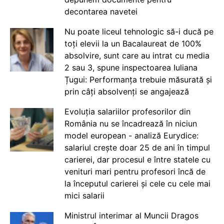
decontarea navetei
Nu poate liceul tehnologic să-i ducă pe
toți elevii la un Bacalaureat de 100%
absolvire, sunt care au intrat cu media
2 sau 3, spune inspectoarea Iuliana
Țugui: Performanța trebuie măsurată și
prin câți absolvenți se angajează
Evoluția salariilor profesorilor din
România nu se încadrează în niciun
model european - analiză Eurydice:
salariul crește doar 25 de ani în timpul
carierei, dar procesul e între statele cu
venituri mari pentru profesori încă de
la începutul carierei și cele cu cele mai
mici salarii
Ministrul interimar al Muncii Dragos