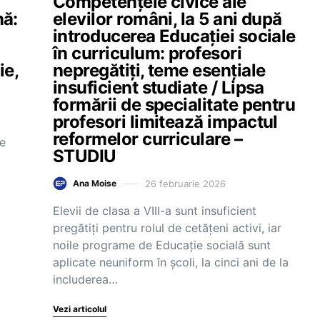
Competențele civice ale
nă:
elevilor români, la 5 ani după
introducerea Educației sociale
în curriculum: profesori
ie,
nepregătiți, teme esențiale
insuficient studiate / Lipsa
formării de specialitate pentru
profesori limitează impactul
reformelor curriculare –
de
STUDIU
26 februarie 2026
Ana Moise
Elevii de clasa a VIII-a sunt insuficient
pregătiți pentru rolul de cetățeni activi, iar
noile programe de Educație socială sunt
aplicate neuniform în școli, la cinci ani de la
includerea…
Vezi articolul