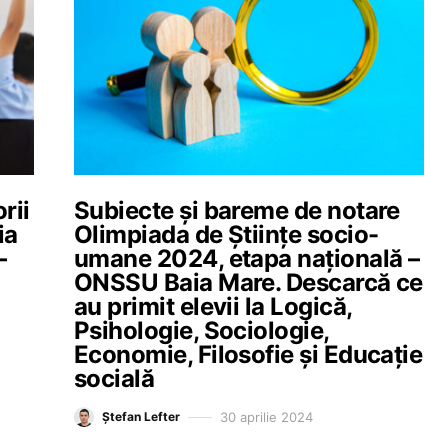
rii
Subiecte și bareme de notare
ia
Olimpiada de Științe socio-
–
umane 2024, etapa națională –
ONSSU Baia Mare. Descarcă ce
au primit elevii la Logică,
Psihologie, Sociologie,
Economie, Filosofie și Educație
socială
30 aprilie 2024
Ștefan Lefter