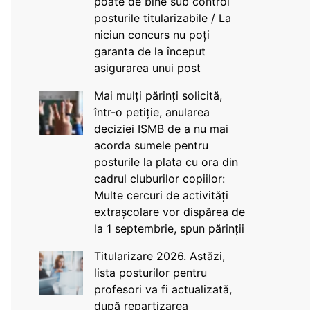
poate de bine sub control
posturile titularizabile / La
niciun concurs nu poți
garanta de la început
asigurarea unui post
Mai mulți părinți solicită,
într-o petiție, anularea
deciziei ISMB de a nu mai
acorda sumele pentru
posturile la plata cu ora din
cadrul cluburilor copiilor:
Multe cercuri de activități
extrașcolare vor dispărea de
la 1 septembrie, spun părinții
Titularizare 2026. Astăzi,
lista posturilor pentru
profesori va fi actualizată,
după repartizarea