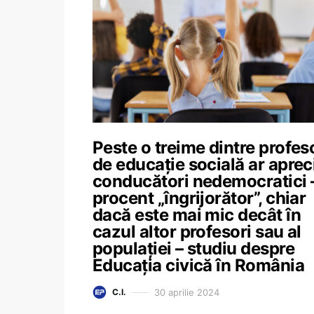
Peste o treime dintre profeso
de educație socială ar aprec
conducători nedemocratici 
procent „îngrijorător”, chiar
dacă este mai mic decât în
cazul altor profesori sau al
populației – studiu despre
Educația civică în România
30 aprilie 2024
C.I.