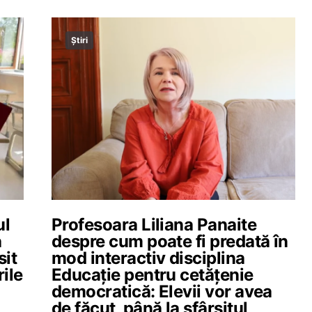
Știri
ul
Profesoara Liliana Panaite
a
despre cum poate fi predată în
sit
mod interactiv disciplina
rile
Educație pentru cetățenie
democratică: Elevii vor avea
de făcut, până la sfârșitul