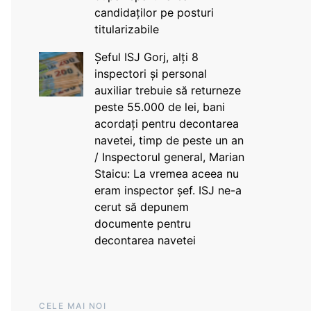
candidaților pe posturi
titularizabile
Șeful ISJ Gorj, alți 8
inspectori și personal
auxiliar trebuie să returneze
peste 55.000 de lei, bani
acordați pentru decontarea
navetei, timp de peste un an
/ Inspectorul general, Marian
Staicu: La vremea aceea nu
eram inspector șef. ISJ ne-a
cerut să depunem
documente pentru
decontarea navetei
CELE MAI NOI