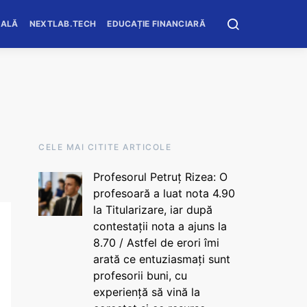
OALĂ
NEXTLAB.TECH
EDUCAȚIE FINANCIARĂ
CELE MAI CITITE ARTICOLE
Profesorul Petruț Rizea: O
profesoară a luat nota 4.90
la Titularizare, iar după
contestații nota a ajuns la
8.70 / Astfel de erori îmi
arată ce entuziasmați sunt
profesorii buni, cu
experiență să vină la