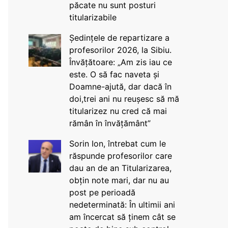
păcate nu sunt posturi
titularizabile
Ședințele de repartizare a
profesorilor 2026, la Sibiu.
Învățătoare: „Am zis iau ce
este. O să fac naveta și
Doamne-ajută, dar dacă în
doi,trei ani nu reușesc să mă
titularizez nu cred că mai
rămân în învățământ”
Sorin Ion, întrebat cum le
răspunde profesorilor care
dau an de an Titularizarea,
obțin note mari, dar nu au
post pe perioadă
nedeterminată: În ultimii ani
am încercat să ținem cât se