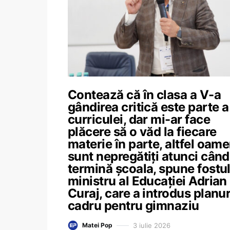
Contează că în clasa a V-a
gândirea critică este parte a
curriculei, dar mi-ar face
plăcere să o văd la fiecare
materie în parte, altfel oame
sunt nepregătiți atunci când
termină școala, spune fostu
ministru al Educației Adrian
Curaj, care a introdus planur
cadru pentru gimnaziu
3 iulie 2026
Matei Pop