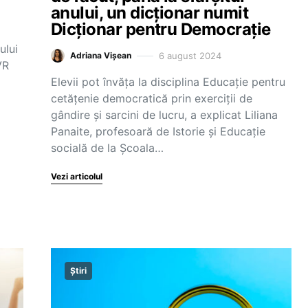
anului, un dicționar numit
Dicționar pentru Democrație
ului
6 august 2024
Adriana Vișean
VR
Elevii pot învăța la disciplina Educație pentru
cetățenie democratică prin exerciții de
gândire și sarcini de lucru, a explicat Liliana
Panaite, profesoară de Istorie și Educație
socială de la Școala…
Vezi articolul
Știri