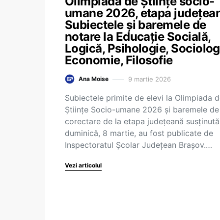
Olimpiada de Științe socio-
umane 2026, etapa județea
Subiectele și baremele de
notare la Educație Socială,
Logică, Psihologie, Sociolog
Economie, Filosofie
9 martie 2026
Ana Moise
Subiectele primite de elevi la Olimpiada 
Științe Socio-umane 2026 și baremele de
corectare de la etapa județeană susținută
duminică, 8 martie, au fost publicate de
Inspectoratul Şcolar Judeţean Braşov.…
Vezi articolul