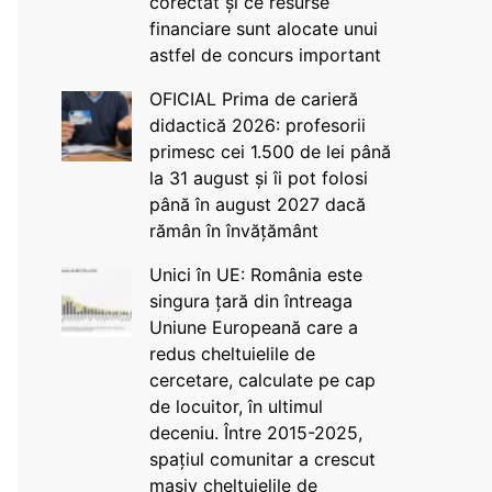
corectat și ce resurse
financiare sunt alocate unui
astfel de concurs important
OFICIAL Prima de carieră
didactică 2026: profesorii
primesc cei 1.500 de lei până
la 31 august și îi pot folosi
până în august 2027 dacă
rămân în învățământ
Unici în UE: România este
singura țară din întreaga
Uniune Europeană care a
redus cheltuielile de
cercetare, calculate pe cap
de locuitor, în ultimul
deceniu. Între 2015-2025,
spațiul comunitar a crescut
masiv cheltuielile de