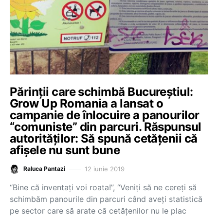
Părinții care schimbă Bucureștiul:
Grow Up Romania a lansat o
campanie de înlocuire a panourilor
“comuniste” din parcuri. Răspunsul
autorităților: Să spună cetățenii că
afișele nu sunt bune
12 iunie 2019
Raluca Pantazi
“Bine că inventați voi roata!”, “Veniți să ne cereți să
schimbăm panourile din parcuri când aveți statistică
pe sector care să arate că cetățenilor nu le plac