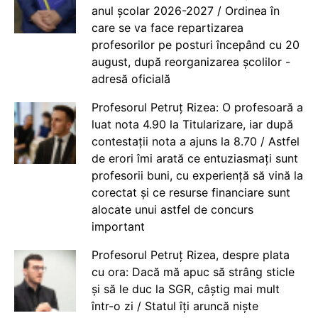
anul școlar 2026-2027 / Ordinea în
care se va face repartizarea
profesorilor pe posturi începând cu 20
august, după reorganizarea școlilor -
adresă oficială
Profesorul Petruț Rizea: O profesoară a
luat nota 4.90 la Titularizare, iar după
contestații nota a ajuns la 8.70 / Astfel
de erori îmi arată ce entuziasmați sunt
profesorii buni, cu experiență să vină la
corectat și ce resurse financiare sunt
alocate unui astfel de concurs
important
Profesorul Petruț Rizea, despre plata
cu ora: Dacă mă apuc să strâng sticle
și să le duc la SGR, câștig mai mult
într-o zi / Statul îți aruncă niște