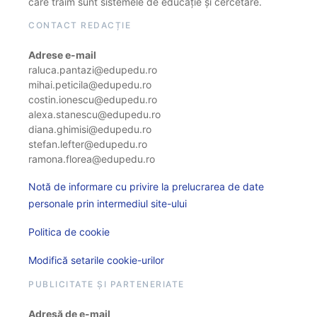
care trăim sunt sistemele de educație și cercetare.
CONTACT REDACȚIE
Adrese e-mail
raluca.pantazi@edupedu.ro
mihai.peticila@edupedu.ro
costin.ionescu@edupedu.ro
alexa.stanescu@edupedu.ro
diana.ghimisi@edupedu.ro
stefan.lefter@edupedu.ro
ramona.florea@edupedu.ro
Notă de informare cu privire la prelucrarea de date
personale prin intermediul site-ului
Politica de cookie
Modifică setarile cookie-urilor
PUBLICITATE ȘI PARTENERIATE
Adresă de e-mail