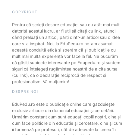
COPYRIGHT
Pentru că scrieți despre educație, sau cu atât mai mult
datorită acestui lucru, ar fi util să citați cu link, atunci
când preluați un articol, părți dintr-un articol sau o idee
care v-a inspirat. Noi, la EduPedu.ro ne-am asumat
această conduită etică și sperăm că și publicațiile cu
mult mai multă experiență vor face la fel. Ne bucurăm
că găsiți subiecte interesante pe Edupedu.ro și suntem
siguri că înțelegeți rugămintea noastră de a cita sursa
(cu link), ca o declarație reciprocă de respect și
profesionalism. Vă mulțumim!
DESPRE NOI
EduPedu.ro este o publicație online care găzduiește
exclusiv articole din domeniul educației și cercetării.
Urmărim constant cum sunt educați copiii noștri, cine și
cum face politicile din educație și cercetare, cine și cum
îi formează pe profesori, cât de adecvate la lumea în