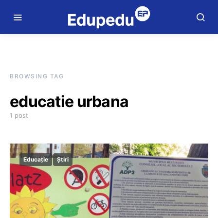
BROWSING TAG
educatie urbana
1 post
Educație
Știri