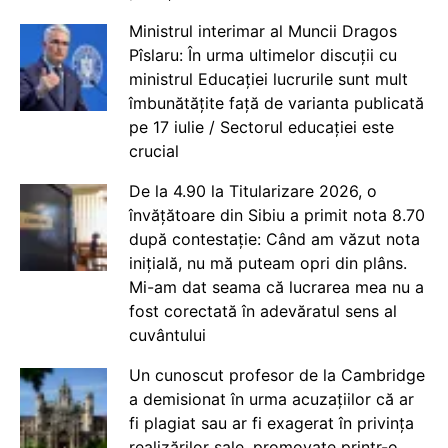
Ministrul interimar al Muncii Dragos
Pîslaru: În urma ultimelor discuții cu
ministrul Educației lucrurile sunt mult
îmbunătățite față de varianta publicată
pe 17 iulie / Sectorul educației este
crucial
De la 4.90 la Titularizare 2026, o
învățătoare din Sibiu a primit nota 8.70
după contestație: Când am văzut nota
inițială, nu mă puteam opri din plâns.
Mi-am dat seama că lucrarea mea nu a
fost corectată în adevăratul sens al
cuvântului
Un cunoscut profesor de la Cambridge
a demisionat în urma acuzațiilor că ar
fi plagiat sau ar fi exagerat în privința
realizărilor sale, promovate printr-o