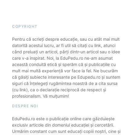
COPYRIGHT
Pentru că scrieți despre educație, sau cu atât mai mult
datorită acestui lucru, ar fi util să citați cu link, atunci
când preluați un articol, părți dintr-un articol sau o idee
care v-a inspirat. Noi, la EduPedu.ro ne-am asumat
această conduită etică și sperăm că și publicațiile cu
mult mai multă experiență vor face la fel. Ne bucurăm
că găsiți subiecte interesante pe Edupedu.ro și suntem
siguri că înțelegeți rugămintea noastră de a cita sursa
(cu link), ca o declarație reciprocă de respect și
profesionalism. Vă mulțumim!
DESPRE NOI
EduPedu.ro este o publicație online care găzduiește
exclusiv articole din domeniul educației și cercetării.
Urmărim constant cum sunt educați copiii noștri, cine și