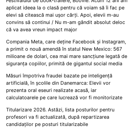
Festivalului de book-trailere, Boovie: Acum 12 ani am
aplicat ideea la o clasă pentru că voiam să îi fac pe
elevi să citească mai ușor cărți. Apoi, elevii m-au
convins să continui / Nu m-am gândit absolut deloc
că va avea vreun impact major
Compania Meta, care deține Facebook și Instagram,
a primit o nouă amendă în statul New Mexico: 567
milioane de dolari, cea mai mare sancțiune legată de
siguranța copiilor, primită de gigantul social media
Măsuri împotriva fraudei bazate pe inteligență
artificială, în școlile din Danemarca: Elevii vor
prezenta oral eseuri realizate acasă, iar
calculatoarele pe care lucrează vor fi monitorizate
Titularizare 2026. Astăzi, lista posturilor pentru
profesori va fi actualizată, după repartizarea
candidaților pe posturi titularizabile