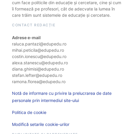
cum face politicile din educație și cercetare, cine și cum
îi formează pe profesori, cât de adecvate la lumea în
care trăim sunt sistemele de educație și cercetare.
CONTACT REDACȚIE
Adrese e-mail
raluca.pantazi@edupedu.ro
mihai.peticila@edupedu.ro
costin.ionescu@edupedu.ro
alexa.stanescu@edupedu.ro
diana.ghimisi@edupedu.ro
stefan.lefter@edupedu.ro
ramona.florea@edupedu.ro
Notă de informare cu privire la prelucrarea de date
personale prin intermediul site-ului
Politica de cookie
Modifică setarile cookie-urilor