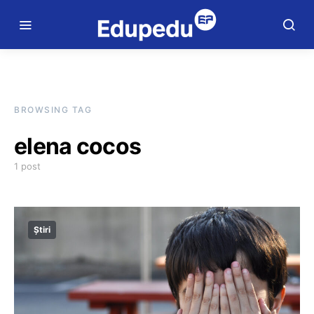
BROWSING TAG
elena cocos
1 post
Știri