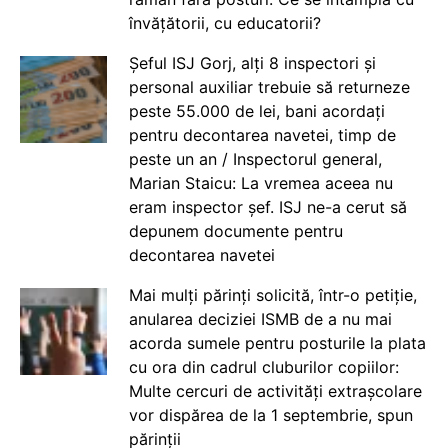
învățătorii, cu educatorii?
Șeful ISJ Gorj, alți 8 inspectori și
personal auxiliar trebuie să returneze
peste 55.000 de lei, bani acordați
pentru decontarea navetei, timp de
peste un an / Inspectorul general,
Marian Staicu: La vremea aceea nu
eram inspector șef. ISJ ne-a cerut să
depunem documente pentru
decontarea navetei
Mai mulți părinți solicită, într-o petiție,
anularea deciziei ISMB de a nu mai
acorda sumele pentru posturile la plata
cu ora din cadrul cluburilor copiilor:
Multe cercuri de activități extrașcolare
vor dispărea de la 1 septembrie, spun
părinții