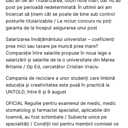
dau an de an Titularizarea, obțin note mari, dar nu au
post pe perioadă nedeterminată: În ultimii ani am
încercat să ținem cât se poate de bine sub control
posturile titularizabile / La niciun concurs nu poți
garanta de la început asigurarea unui post
Salarizarea învățământului universitar – coeficienți
prea mici sau taxare pe muncă prea mare?
Comparație între salariile propuse în noua lege a
salarizării și salariile de la o universitate din Marea
Britanie / Op Ed, cercetător Cristian Vraciu
Campania de reciclare a unor studenți care îmbină
educația și creativitatea este pusă în practică la
UNTOLD, între 6 și 9 august
OFICIAL Regulile pentru examenul de medic, medic
stomatolog și farmacist specialist, aplicabile din
toamnă, au fost schimbate / Subiecte unice pe
specialități / Condiții noi pentru membrii comisiei ce