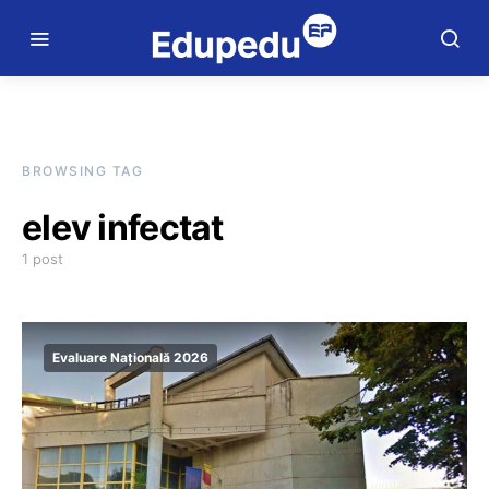
BROWSING TAG
elev infectat
1 post
Evaluare Națională 2026