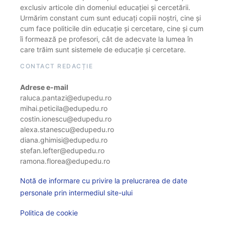
exclusiv articole din domeniul educației și cercetării.
Urmărim constant cum sunt educați copiii noștri, cine și
cum face politicile din educație și cercetare, cine și cum
îi formează pe profesori, cât de adecvate la lumea în
care trăim sunt sistemele de educație și cercetare.
CONTACT REDACȚIE
Adrese e-mail
raluca.pantazi@edupedu.ro
mihai.peticila@edupedu.ro
costin.ionescu@edupedu.ro
alexa.stanescu@edupedu.ro
diana.ghimisi@edupedu.ro
stefan.lefter@edupedu.ro
ramona.florea@edupedu.ro
Notă de informare cu privire la prelucrarea de date
personale prin intermediul site-ului
Politica de cookie