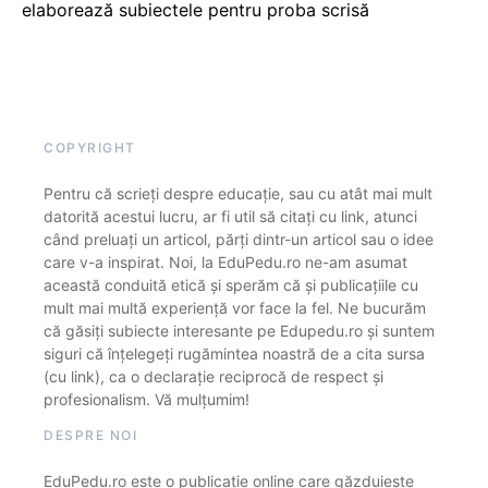
elaborează subiectele pentru proba scrisă
COPYRIGHT
Pentru că scrieți despre educație, sau cu atât mai mult
datorită acestui lucru, ar fi util să citați cu link, atunci
când preluați un articol, părți dintr-un articol sau o idee
care v-a inspirat. Noi, la EduPedu.ro ne-am asumat
această conduită etică și sperăm că și publicațiile cu
mult mai multă experiență vor face la fel. Ne bucurăm
că găsiți subiecte interesante pe Edupedu.ro și suntem
siguri că înțelegeți rugămintea noastră de a cita sursa
(cu link), ca o declarație reciprocă de respect și
profesionalism. Vă mulțumim!
DESPRE NOI
EduPedu.ro este o publicație online care găzduiește