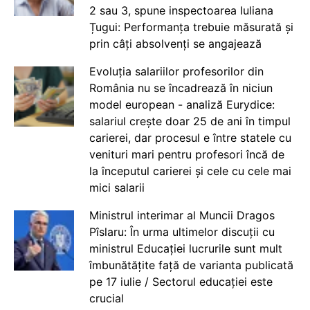
2 sau 3, spune inspectoarea Iuliana
Țugui: Performanța trebuie măsurată și
prin câți absolvenți se angajează
Evoluția salariilor profesorilor din
România nu se încadrează în niciun
model european - analiză Eurydice:
salariul crește doar 25 de ani în timpul
carierei, dar procesul e între statele cu
venituri mari pentru profesori încă de
la începutul carierei și cele cu cele mai
mici salarii
Ministrul interimar al Muncii Dragos
Pîslaru: În urma ultimelor discuții cu
ministrul Educației lucrurile sunt mult
îmbunătățite față de varianta publicată
pe 17 iulie / Sectorul educației este
crucial