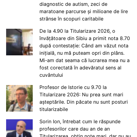
diagnostic de autism, zeci de
maratoane parcurse și milioane de lire
strânse în scopuri caritabile
De la 4.90 la Titularizare 2026, o
învățătoare din Sibiu a primit nota 8.70
după contestație: Când am văzut nota
inițială, nu mă puteam opri din plâns.
Mi-am dat seama că lucrarea mea nu a
fost corectată în adevăratul sens al
cuvântului
Profesor de Istorie cu 9.70 la
Titularizare 2026: Nu prea sunt mari
așteptările. Din păcate nu sunt posturi
titularizabile
Sorin Ion, întrebat cum le răspunde
profesorilor care dau an de an
Titularizarea, obțin note mari, dar nu au