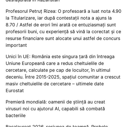
Profesorul Petruț Rizea: O profesoară a luat nota 4.90
la Titularizare, iar după contestații nota a ajuns la
8.70 / Astfel de erori îmi arată ce entuziasmați sunt
profesorii buni, cu experiență să vină la corectat și ce
resurse financiare sunt alocate unui astfel de concurs
important
Unici în UE: România este singura țară din întreaga
Uniune Europeană care a redus cheltuielile de
cercetare, calculate pe cap de locuitor, în ultimul
deceniu. Între 2015-2025, spațiul comunitar a crescut
masiv cheltuielile de cercetare – ultimele date
Eurostat
Premieră mondială: oamenii de știință au creat
virusuri noi cu ajutorul AI, capabili să combată
bacteriile
Bacalaureat 2026, sesiunea de toamnă. Probele