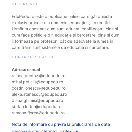
DESPRE NOI
EduPedu.ro este o publicație online care găzduiește
exclusiv articole din domeniul educației și cercetării.
Urmărim constant cum sunt educați copiii noștri, cine și
cum face politicile din educație și cercetare, cine și cum
îi formează pe profesori, cât de adecvate la lumea în
care trăim sunt sistemele de educație și cercetare.
CONTACT REDACȚIE
Adrese e-mail
raluca.pantazi@edupedu.ro
mihai.peticila@edupedu.ro
costin.ionescu@edupedu.ro
alexa.stanescu@edupedu.ro
diana.ghimisi@edupedu.ro
stefan.lefter@edupedu.ro
ramona.florea@edupedu.ro
Notă de informare cu privire la prelucrarea de date
personale prin intermediul site-ului