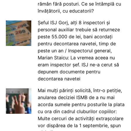
rămân fără posturi. Ce se întâmplă cu
învățătorii, cu educatorii?
Șeful ISJ Gorj, alți 8 inspectori și
personal auxiliar trebuie să returneze
peste 55.000 de lei, bani acordați
pentru decontarea navetei, timp de
peste un an / Inspectorul general,
Marian Staicu: La vremea aceea nu
eram inspector șef. ISJ ne-a cerut să
depunem documente pentru
decontarea navetei
Mai mulți părinți solicită, într-o petiție,
anularea deciziei ISMB de a nu mai
acorda sumele pentru posturile la plata
cu ora din cadrul cluburilor copiilor:
Multe cercuri de activități extrașcolare
vor dispărea de la 1 septembrie, spun