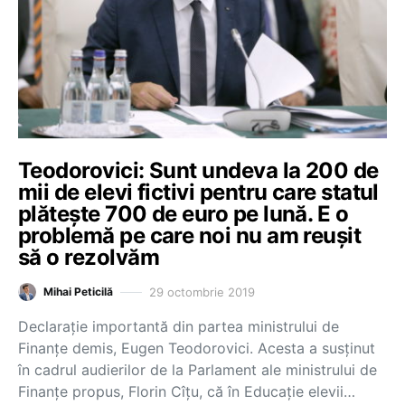
Teodorovici: Sunt undeva la 200 de
mii de elevi fictivi pentru care statul
plătește 700 de euro pe lună. E o
problemă pe care noi nu am reușit
să o rezolvăm
29 octombrie 2019
Mihai Peticilă
Declarație importantă din partea ministrului de
Finanțe demis, Eugen Teodorovici. Acesta a susținut
în cadrul audierilor de la Parlament ale ministrului de
Finanțe propus, Florin Cîțu, că în Educație elevii…