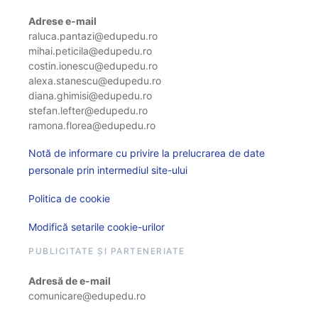
Adrese e-mail
raluca.pantazi@edupedu.ro
mihai.peticila@edupedu.ro
costin.ionescu@edupedu.ro
alexa.stanescu@edupedu.ro
diana.ghimisi@edupedu.ro
stefan.lefter@edupedu.ro
ramona.florea@edupedu.ro
Notă de informare cu privire la prelucrarea de date
personale prin intermediul site-ului
Politica de cookie
Modifică setarile cookie-urilor
PUBLICITATE ȘI PARTENERIATE
Adresă de e-mail
comunicare@edupedu.ro