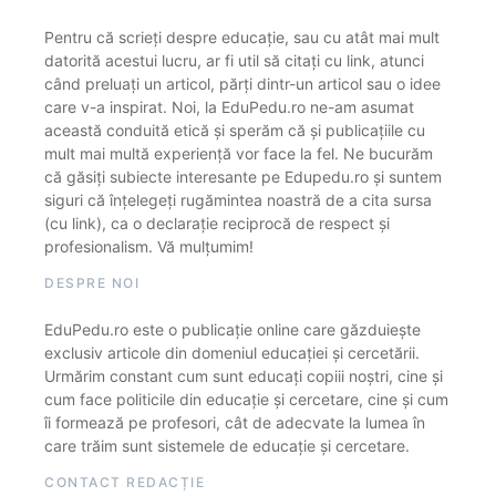
Pentru că scrieți despre educație, sau cu atât mai mult
datorită acestui lucru, ar fi util să citați cu link, atunci
când preluați un articol, părți dintr-un articol sau o idee
care v-a inspirat. Noi, la EduPedu.ro ne-am asumat
această conduită etică și sperăm că și publicațiile cu
mult mai multă experiență vor face la fel. Ne bucurăm
că găsiți subiecte interesante pe Edupedu.ro și suntem
siguri că înțelegeți rugămintea noastră de a cita sursa
(cu link), ca o declarație reciprocă de respect și
profesionalism. Vă mulțumim!
DESPRE NOI
EduPedu.ro este o publicație online care găzduiește
exclusiv articole din domeniul educației și cercetării.
Urmărim constant cum sunt educați copiii noștri, cine și
cum face politicile din educație și cercetare, cine și cum
îi formează pe profesori, cât de adecvate la lumea în
care trăim sunt sistemele de educație și cercetare.
CONTACT REDACȚIE