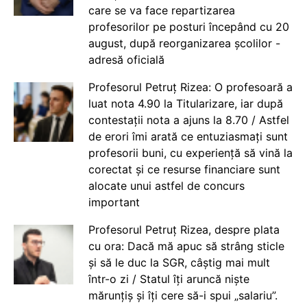
care se va face repartizarea
profesorilor pe posturi începând cu 20
august, după reorganizarea școlilor -
adresă oficială
Profesorul Petruț Rizea: O profesoară a
luat nota 4.90 la Titularizare, iar după
contestații nota a ajuns la 8.70 / Astfel
de erori îmi arată ce entuziasmați sunt
profesorii buni, cu experiență să vină la
corectat și ce resurse financiare sunt
alocate unui astfel de concurs
important
Profesorul Petruț Rizea, despre plata
cu ora: Dacă mă apuc să strâng sticle
și să le duc la SGR, câștig mai mult
într-o zi / Statul îți aruncă niște
mărunțiș și îți cere să-i spui „salariu”.