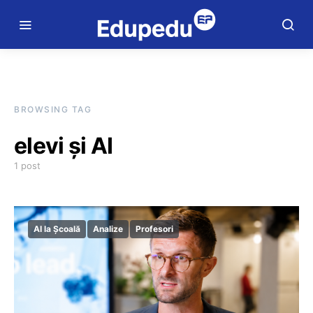
BROWSING TAG
elevi și AI
1 post
AI la Școală
Analize
Profesori