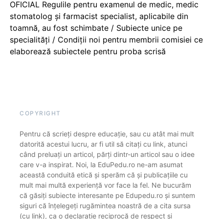
OFICIAL Regulile pentru examenul de medic, medic
stomatolog și farmacist specialist, aplicabile din
toamnă, au fost schimbate / Subiecte unice pe
specialități / Condiții noi pentru membrii comisiei ce
elaborează subiectele pentru proba scrisă
COPYRIGHT
Pentru că scrieți despre educație, sau cu atât mai mult
datorită acestui lucru, ar fi util să citați cu link, atunci
când preluați un articol, părți dintr-un articol sau o idee
care v-a inspirat. Noi, la EduPedu.ro ne-am asumat
această conduită etică și sperăm că și publicațiile cu
mult mai multă experiență vor face la fel. Ne bucurăm
că găsiți subiecte interesante pe Edupedu.ro și suntem
siguri că înțelegeți rugămintea noastră de a cita sursa
(cu link), ca o declarație reciprocă de respect și