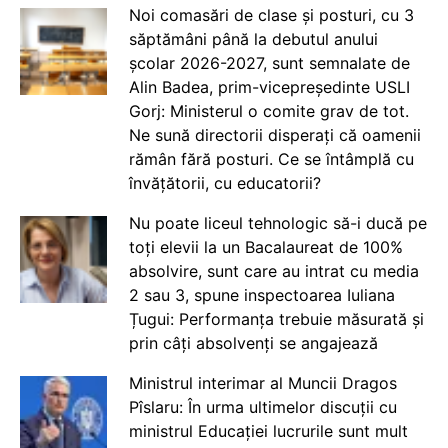
Noi comasări de clase și posturi, cu 3
săptămâni până la debutul anului
școlar 2026-2027, sunt semnalate de
Alin Badea, prim-vicepreședinte USLI
Gorj: Ministerul o comite grav de tot.
Ne sună directorii disperați că oamenii
rămân fără posturi. Ce se întâmplă cu
învățătorii, cu educatorii?
Nu poate liceul tehnologic să-i ducă pe
toți elevii la un Bacalaureat de 100%
absolvire, sunt care au intrat cu media
2 sau 3, spune inspectoarea Iuliana
Țugui: Performanța trebuie măsurată și
prin câți absolvenți se angajează
Ministrul interimar al Muncii Dragos
Pîslaru: În urma ultimelor discuții cu
ministrul Educației lucrurile sunt mult