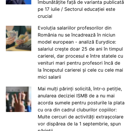
îmbunătățite față de varianta publicată
pe 17 iulie / Sectorul educației este
crucial
Evoluția salariilor profesorilor din
România nu se încadrează în niciun
model european - analiză Eurydice:
salariul crește doar 25 de ani în timpul
carierei, dar procesul e între statele cu
venituri mari pentru profesori încă de
la începutul carierei și cele cu cele mai
mici salarii
Mai mulți părinți solicită, într-o petiție,
anularea deciziei ISMB de a nu mai
acorda sumele pentru posturile la plata
cu ora din cadrul cluburilor copiilor:
Multe cercuri de activități extrașcolare
vor dispărea de la 1 septembrie, spun
părinții