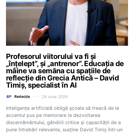
Profesorul viitorului va fi și
„înțelept”, și „antrenor”. Educația de
mâine va semăna cu spațiile de
reflecție din Grecia Antică – David
Timiș, specialist în AI
24 iunie 2026
Redacția
Inteligența artificială obligă școala să treacă de la
accentul pus pe memorare la dezvoltarea
discernământului, gândirii critice și capacității de a
pune întrebări relevante, susține David Timiș într-un