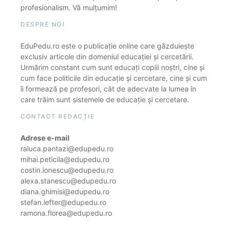
profesionalism. Vă mulțumim!
DESPRE NOI
EduPedu.ro este o publicație online care găzduiește
exclusiv articole din domeniul educației și cercetării.
Urmărim constant cum sunt educați copiii noștri, cine și
cum face politicile din educație și cercetare, cine și cum
îi formează pe profesori, cât de adecvate la lumea în
care trăim sunt sistemele de educație și cercetare.
CONTACT REDACȚIE
Adrese e-mail
raluca.pantazi@edupedu.ro
mihai.peticila@edupedu.ro
costin.ionescu@edupedu.ro
alexa.stanescu@edupedu.ro
diana.ghimisi@edupedu.ro
stefan.lefter@edupedu.ro
ramona.florea@edupedu.ro