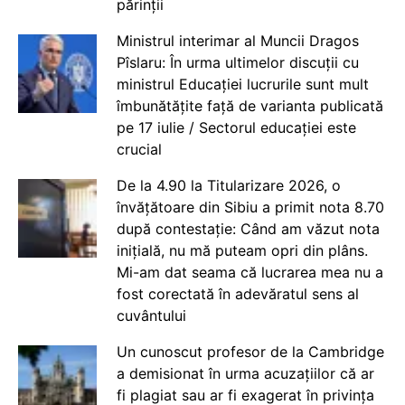
părinții
Ministrul interimar al Muncii Dragos
Pîslaru: În urma ultimelor discuții cu
ministrul Educației lucrurile sunt mult
îmbunătățite față de varianta publicată
pe 17 iulie / Sectorul educației este
crucial
De la 4.90 la Titularizare 2026, o
învățătoare din Sibiu a primit nota 8.70
după contestație: Când am văzut nota
inițială, nu mă puteam opri din plâns.
Mi-am dat seama că lucrarea mea nu a
fost corectată în adevăratul sens al
cuvântului
Un cunoscut profesor de la Cambridge
a demisionat în urma acuzațiilor că ar
fi plagiat sau ar fi exagerat în privința