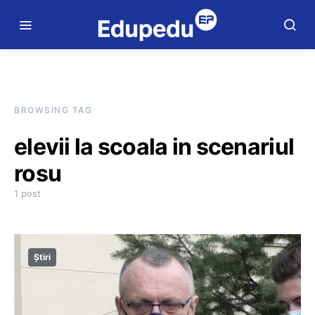
BROWSING TAG
elevii la scoala in scenariul
rosu
1 post
Știri