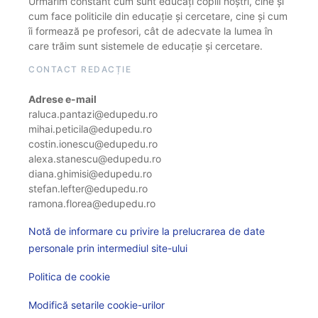
Urmărim constant cum sunt educați copiii noștri, cine și
cum face politicile din educație și cercetare, cine și cum
îi formează pe profesori, cât de adecvate la lumea în
care trăim sunt sistemele de educație și cercetare.
CONTACT REDACȚIE
Adrese e-mail
raluca.pantazi@edupedu.ro
mihai.peticila@edupedu.ro
costin.ionescu@edupedu.ro
alexa.stanescu@edupedu.ro
diana.ghimisi@edupedu.ro
stefan.lefter@edupedu.ro
ramona.florea@edupedu.ro
Notă de informare cu privire la prelucrarea de date
personale prin intermediul site-ului
Politica de cookie
Modifică setarile cookie-urilor