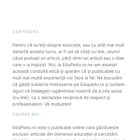
COPYRIGHT
Pentru că scrieți despre educație, sau cu atât mai mult
datorită acestui lucru, ar fi util să citați cu link, atunci
când preluați un articol, părți dintr-un articol sau o idee
care v-a inspirat. Noi, la EduPedu.ro ne-am asumat
această conduită etică și sperăm că și publicațiile cu
mult mai multă experiență vor face la fel. Ne bucurăm
că găsiți subiecte interesante pe Edupedu.ro și suntem
siguri că înțelegeți rugămintea noastră de a cita sursa
(cu link), ca o declarație reciprocă de respect și
profesionalism. Vă mulțumim!
DESPRE NOI
EduPedu.ro este o publicație online care găzduiește
exclusiv articole din domeniul educației și cercetării.