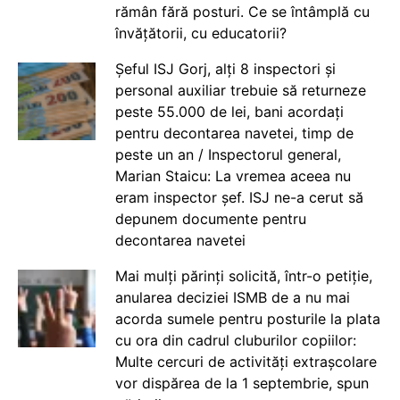
rămân fără posturi. Ce se întâmplă cu
învățătorii, cu educatorii?
Șeful ISJ Gorj, alți 8 inspectori și
personal auxiliar trebuie să returneze
peste 55.000 de lei, bani acordați
pentru decontarea navetei, timp de
peste un an / Inspectorul general,
Marian Staicu: La vremea aceea nu
eram inspector șef. ISJ ne-a cerut să
depunem documente pentru
decontarea navetei
Mai mulți părinți solicită, într-o petiție,
anularea deciziei ISMB de a nu mai
acorda sumele pentru posturile la plata
cu ora din cadrul cluburilor copiilor:
Multe cercuri de activități extrașcolare
vor dispărea de la 1 septembrie, spun