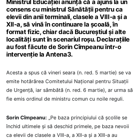
Ministrul Educației anunță că a ajuns la un
consens cu ministrul Sănătății pentru ca
elevii din anii terminali, clasele a VIII-a și a
XII-a, să vină în continuare la școală, în
format fizic, chiar dacă Bucureștiul și alte
localități sunt în scenariul roșu. Declarațiile
au fost făcute de Sorin Cîmpeanu într-o
intervenție la Antena3.
Acesta a spus că vineri seara (n. red. 5 martie) se va
emite hotărârea Comitetului Național pentru Situații
de Urgență, iar sâmbătă (n. red. 6 martie), ar urma să
fie emis ordinul de ministru comun cu noile reguli.
Sorin Cîmpeanu:
„Pe baza principiului că școlile se
închid ultimele și să deschid primele, pe baza nevoii
ca elevii de clasele a VIII-a, a XII-a și a XIII-a au