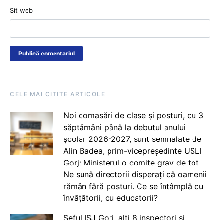
Sit web
CELE MAI CITITE ARTICOLE
Noi comasări de clase și posturi, cu 3
săptămâni până la debutul anului
școlar 2026-2027, sunt semnalate de
Alin Badea, prim-vicepreședinte USLI
Gorj: Ministerul o comite grav de tot.
Ne sună directorii disperați că oamenii
rămân fără posturi. Ce se întâmplă cu
învățătorii, cu educatorii?
Șeful ISJ Gorj, alți 8 inspectori și