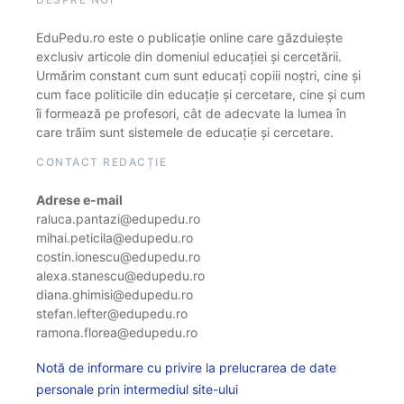
EduPedu.ro este o publicație online care găzduiește
exclusiv articole din domeniul educației și cercetării.
Urmărim constant cum sunt educați copiii noștri, cine și
cum face politicile din educație și cercetare, cine și cum
îi formează pe profesori, cât de adecvate la lumea în
care trăim sunt sistemele de educație și cercetare.
CONTACT REDACȚIE
Adrese e-mail
raluca.pantazi@edupedu.ro
mihai.peticila@edupedu.ro
costin.ionescu@edupedu.ro
alexa.stanescu@edupedu.ro
diana.ghimisi@edupedu.ro
stefan.lefter@edupedu.ro
ramona.florea@edupedu.ro
Notă de informare cu privire la prelucrarea de date
personale prin intermediul site-ului