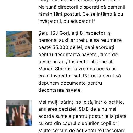
Ne sună directorii disperați că oamenii
rămân fără posturi. Ce se întâmplă cu
învățătorii, cu educatorii?
Șeful ISJ Gorj, alți 8 inspectori și
personal auxiliar trebuie să returneze
peste 55.000 de lei, bani acordați
pentru decontarea navetei, timp de
peste un an / Inspectorul general,
Marian Staicu: La vremea aceea nu
eram inspector șef. ISJ ne-a cerut să
depunem documente pentru
decontarea navetei
Mai mulți părinți solicită, într-o petiție,
anularea deciziei ISMB de a nu mai
acorda sumele pentru posturile la plata
cu ora din cadrul cluburilor copiilor:
Multe cercuri de activități extrașcolare