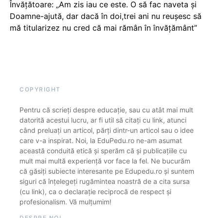
Învățătoare: „Am zis iau ce este. O să fac naveta și
Doamne-ajută, dar dacă în doi,trei ani nu reușesc să
mă titularizez nu cred că mai rămân în învățământ”
COPYRIGHT
Pentru că scrieți despre educație, sau cu atât mai mult
datorită acestui lucru, ar fi util să citați cu link, atunci
când preluați un articol, părți dintr-un articol sau o idee
care v-a inspirat. Noi, la EduPedu.ro ne-am asumat
această conduită etică și sperăm că și publicațiile cu
mult mai multă experiență vor face la fel. Ne bucurăm
că găsiți subiecte interesante pe Edupedu.ro și suntem
siguri că înțelegeți rugămintea noastră de a cita sursa
(cu link), ca o declarație reciprocă de respect și
profesionalism. Vă mulțumim!
DESPRE NOI