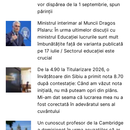
vor dispărea de la 1 septembrie, spun
părinții
Ministrul interimar al Muncii Dragos
Pîslaru: În urma ultimelor discuții cu
ministrul Educației lucrurile sunt mult
îmbunătățite față de varianta publicată
pe 17 iulie / Sectorul educației este
crucial
De la 4.90 la Titularizare 2026, o
învățătoare din Sibiu a primit nota 8.70
după contestație: Când am văzut nota
inițială, nu mă puteam opri din plâns.
Mi-am dat seama că lucrarea mea nu a
fost corectată în adevăratul sens al
cuvântului
Un cunoscut profesor de la Cambridge
a demisionat în urma acuzațiilor că ar