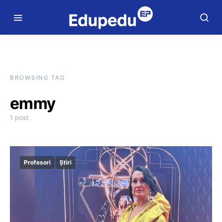
BROWSING TAG
emmy
1 post
Profesori
Știri