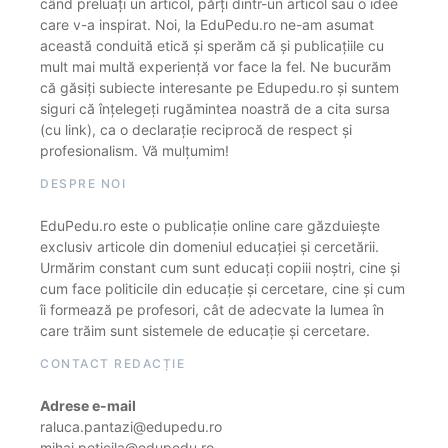
când preluați un articol, părți dintr-un articol sau o idee
care v-a inspirat. Noi, la EduPedu.ro ne-am asumat
această conduită etică și sperăm că și publicațiile cu
mult mai multă experiență vor face la fel. Ne bucurăm
că găsiți subiecte interesante pe Edupedu.ro și suntem
siguri că înțelegeți rugămintea noastră de a cita sursa
(cu link), ca o declarație reciprocă de respect și
profesionalism. Vă mulțumim!
DESPRE NOI
EduPedu.ro este o publicație online care găzduiește
exclusiv articole din domeniul educației și cercetării.
Urmărim constant cum sunt educați copiii noștri, cine și
cum face politicile din educație și cercetare, cine și cum
îi formează pe profesori, cât de adecvate la lumea în
care trăim sunt sistemele de educație și cercetare.
CONTACT REDACȚIE
Adrese e-mail
raluca.pantazi@edupedu.ro
mihai.peticila@edupedu.ro