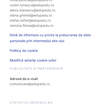
costin.ionescu@edupedu.ro
alexa.stanescu@edupedu.ro
diana.ghimisi@edupedu.ro
stefan.lefter@edupedu.ro
ramona.florea@edupedu.ro
Notă de informare cu privire la prelucrarea de date
personale prin intermediul site-ului
Politica de cookie
Modifică setarile cookie-urilor
PUBLICITATE ȘI PARTENERIATE
Adresă de e-mail
comunicare@edupedu.ro
STATISTICI EDUPEDU.RO