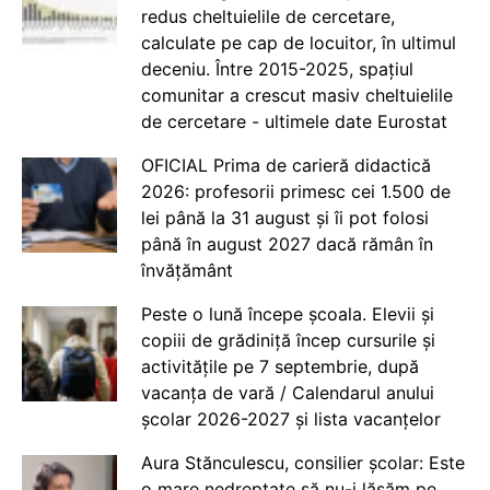
redus cheltuielile de cercetare,
calculate pe cap de locuitor, în ultimul
deceniu. Între 2015-2025, spațiul
comunitar a crescut masiv cheltuielile
de cercetare - ultimele date Eurostat
OFICIAL Prima de carieră didactică
2026: profesorii primesc cei 1.500 de
lei până la 31 august și îi pot folosi
până în august 2027 dacă rămân în
învățământ
Peste o lună începe școala. Elevii și
copiii de grădiniță încep cursurile și
activitățile pe 7 septembrie, după
vacanța de vară / Calendarul anului
școlar 2026-2027 și lista vacanțelor
Aura Stănculescu, consilier școlar: Este
o mare nedreptate să nu-i lăsăm pe