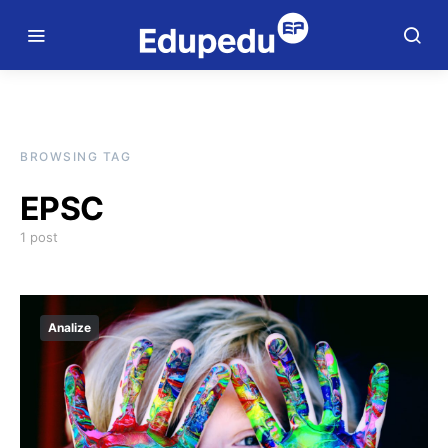
BROWSING TAG
EPSC
1 post
Analize