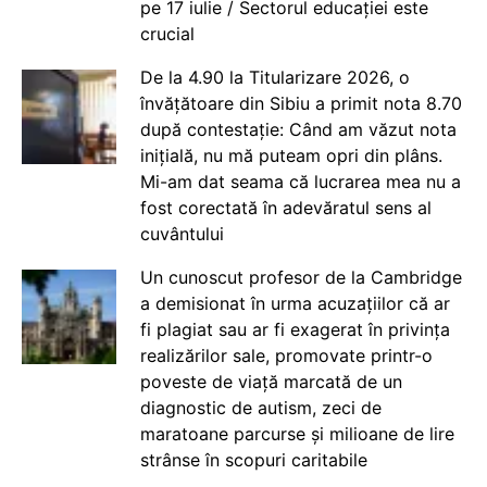
pe 17 iulie / Sectorul educației este
crucial
De la 4.90 la Titularizare 2026, o
învățătoare din Sibiu a primit nota 8.70
după contestație: Când am văzut nota
inițială, nu mă puteam opri din plâns.
Mi-am dat seama că lucrarea mea nu a
fost corectată în adevăratul sens al
cuvântului
Un cunoscut profesor de la Cambridge
a demisionat în urma acuzațiilor că ar
fi plagiat sau ar fi exagerat în privința
realizărilor sale, promovate printr-o
poveste de viață marcată de un
diagnostic de autism, zeci de
maratoane parcurse și milioane de lire
strânse în scopuri caritabile