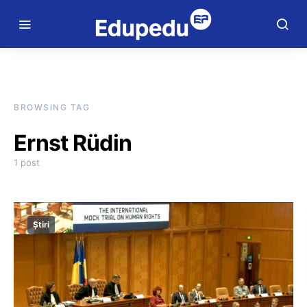
BROWSING TAG
Ernst Rüdin
1 post
Știri