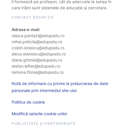
îi formează pe profesori, cât de adecvate la lumea în
care trăim sunt sistemele de educație și cercetare.
CONTACT REDACȚIE
Adrese e-mail
raluca.pantazi@edupedu.ro
mihai.peticila@edupedu.ro
costin.ionescu@edupedu.ro
alexa.stanescu@edupedu.ro
diana.ghimisi@edupedu.ro
stefan.lefter@edupedu.ro
ramona.florea@edupedu.ro
Notă de informare cu privire la prelucrarea de date
personale prin intermediul site-ului
Politica de cookie
Modifică setarile cookie-urilor
PUBLICITATE ȘI PARTENERIATE