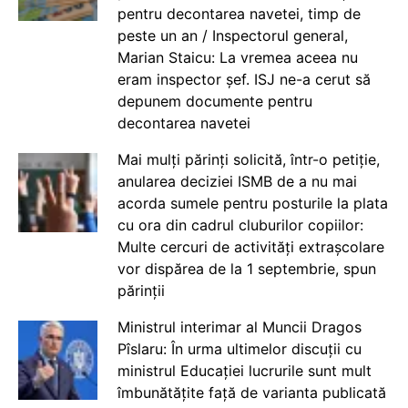
pentru decontarea navetei, timp de
peste un an / Inspectorul general,
Marian Staicu: La vremea aceea nu
eram inspector șef. ISJ ne-a cerut să
depunem documente pentru
decontarea navetei
Mai mulți părinți solicită, într-o petiție,
anularea deciziei ISMB de a nu mai
acorda sumele pentru posturile la plata
cu ora din cadrul cluburilor copiilor:
Multe cercuri de activități extrașcolare
vor dispărea de la 1 septembrie, spun
părinții
Ministrul interimar al Muncii Dragos
Pîslaru: În urma ultimelor discuții cu
ministrul Educației lucrurile sunt mult
îmbunătățite față de varianta publicată