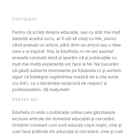
COPYRIGHT
Pentru că scrieți despre educație, sau cu atât mai mult
datorită acestui lucru, ar fi util să citați cu link, atunci
când preluați un articol, părți dintr-un articol sau o idee
care v-a inspirat. Noi, la EduPedu.ro ne-am asumat
această conduită etică și sperăm că și publicațiile cu
mult mai multă experiență vor face la fel. Ne bucurăm
că găsiți subiecte interesante pe Edupedu.ro și suntem
siguri că înțelegeți rugămintea noastră de a cita sursa
(cu link), ca o declarație reciprocă de respect și
profesionalism. Vă mulțumim!
DESPRE NOI
EduPedu.ro este o publicație online care găzduiește
exclusiv articole din domeniul educației și cercetării.
Urmărim constant cum sunt educați copiii noștri, cine și
cum face politicile din educație și cercetare, cine și cum