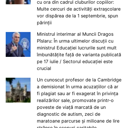
cu ora din cadrul cluburilor copiilor:
Multe cercuri de activități extrașcolare
vor dispărea de la 1 septembrie, spun
părinții
Ministrul interimar al Muncii Dragos
Pîslaru: În urma ultimelor discuții cu
ministrul Educației lucrurile sunt mult
îmbunătățite față de varianta publicată
pe 17 iulie / Sectorul educației este
crucial
Un cunoscut profesor de la Cambridge
a demisionat în urma acuzațiilor că ar
fi plagiat sau ar fi exagerat în privința
realizărilor sale, promovate printr-o
poveste de viață marcată de un
diagnostic de autism, zeci de
maratoane parcurse și milioane de lire
strânse în scopuri caritabile