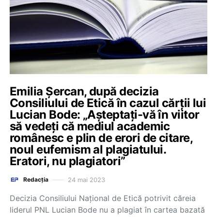
Emilia Șercan, după decizia
Consiliului de Etică în cazul cărții lui
Lucian Bode: „Așteptați-vă în viitor
să vedeți că mediul academic
românesc e plin de erori de citare,
noul eufemism al plagiatului.
Eratori, nu plagiatori”
24 mai 2023
Redacția
Decizia Consiliului Național de Etică potrivit căreia
liderul PNL Lucian Bode nu a plagiat în cartea bazată