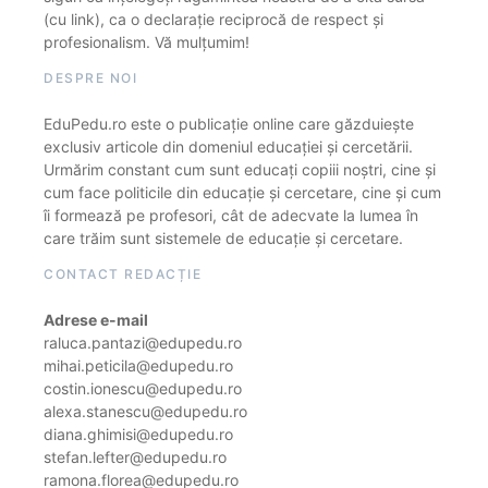
(cu link), ca o declarație reciprocă de respect și
profesionalism. Vă mulțumim!
DESPRE NOI
EduPedu.ro este o publicație online care găzduiește
exclusiv articole din domeniul educației și cercetării.
Urmărim constant cum sunt educați copiii noștri, cine și
cum face politicile din educație și cercetare, cine și cum
îi formează pe profesori, cât de adecvate la lumea în
care trăim sunt sistemele de educație și cercetare.
CONTACT REDACȚIE
Adrese e-mail
raluca.pantazi@edupedu.ro
mihai.peticila@edupedu.ro
costin.ionescu@edupedu.ro
alexa.stanescu@edupedu.ro
diana.ghimisi@edupedu.ro
stefan.lefter@edupedu.ro
ramona.florea@edupedu.ro