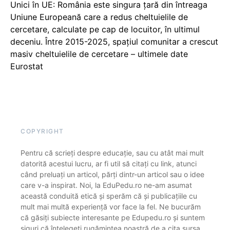
Unici în UE: România este singura țară din întreaga
Uniune Europeană care a redus cheltuielile de
cercetare, calculate pe cap de locuitor, în ultimul
deceniu. Între 2015-2025, spațiul comunitar a crescut
masiv cheltuielile de cercetare – ultimele date
Eurostat
COPYRIGHT
Pentru că scrieți despre educație, sau cu atât mai mult
datorită acestui lucru, ar fi util să citați cu link, atunci
când preluați un articol, părți dintr-un articol sau o idee
care v-a inspirat. Noi, la EduPedu.ro ne-am asumat
această conduită etică și sperăm că și publicațiile cu
mult mai multă experiență vor face la fel. Ne bucurăm
că găsiți subiecte interesante pe Edupedu.ro și suntem
siguri că înțelegeți rugămintea noastră de a cita sursa