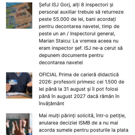
Șeful ISJ Gorj, alți 8 inspectori și
personal auxiliar trebuie să returneze
peste 55.000 de lei, bani acordați
pentru decontarea navetei, timp de
peste un an / Inspectorul general,
Marian Staicu: La vremea aceea nu
eram inspector șef. ISJ ne-a cerut să
depunem documente pentru
decontarea navetei
OFICIAL Prima de carieră didactică
2026: profesorii primesc cei 1.500 de
lei până la 31 august și îi pot folosi
până în august 2027 dacă rămân în
învățământ
Mai mulți părinți solicită, într-o petiție,
anularea deciziei ISMB de a nu mai
acorda sumele pentru posturile la plata